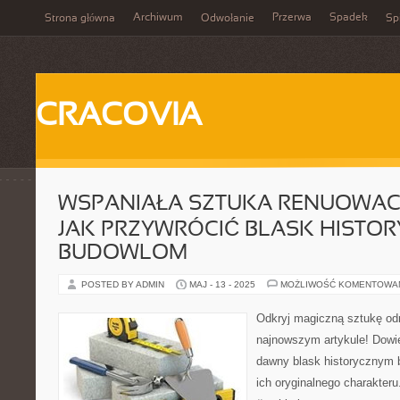
Archiwum
Przerwa
Spadek
Strona główna
Odwołanie
Spi
CRACOVIA
WSPANIAŁA SZTUKA RENUOWACJ
JAK PRZYWRÓCIĆ BLASK HISTO
BUDOWLOM
POSTED BY ADMIN
MAJ - 13 - 2025
MOŻLIWOŚĆ KOMENTOWA
Odkryj magiczną sztukę o
najnowszym artykule! Dowie
dawny blask historycznym
ich oryginalnego charakteru