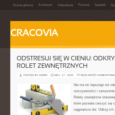
Archiwum
Przerwa
Spadek
Strona główna
Odwołanie
Spi
CRACOVIA
ODSTRESUJ SIĘ W CIENIU: ODKRY
ROLET ZEWNĘTRZNYCH
POSTED BY ADMIN
MAJ - 17 - 2025
MOŻLIWOŚĆ KOMENTOWA
Nie ma nic lepszego niż ode
rzeczywistości i zanurzenie
Rolety zewnętrzne stanowią
które pozwala cieszyć się 
najgorętsze dni. Odkryj ich 