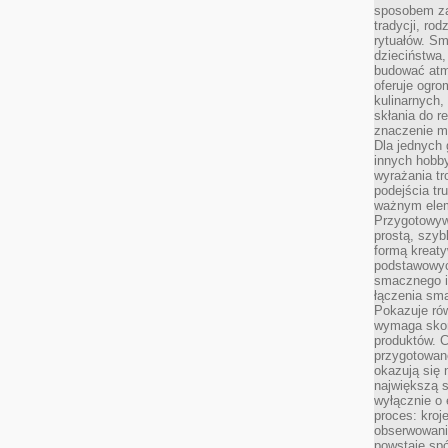
sposobem zas
tradycji, ro
rytuałów. Sm
dzieciństwa,
budować atm
oferuje ogro
kulinarnych,
skłania do re
znaczenie m
Dla jednych 
innych hobb
wyrażania tr
podejścia tr
ważnym elem
Przygotowyw
prostą, szyb
formą kreaty
podstawowyc
smacznego i
łączenia sma
Pokazuje rów
wymaga skom
produktów. C
przygotowan
okazują się 
największą s
wyłącznie o 
proces: kroj
obserwowani
powstaje spó