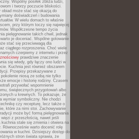
czny. Wspólny posiłek zbliża ludzi,
owom i tworzy poczucie bliskości.
 obiad może stać się okazją do
wymiany doświadczeń i budowania
ytuałów. W wielu domach to właśnie
ejscem, przy którym toczy się najwięcej
mów. Współczesne tempo życia
nia pielęgnowanie takich chwil, jednak
 warto je doceniać. Wspólne gotowanie
oże stać się przeciwwagą dla
az ciągłego rozproszenia. Choć wiele
linarnych czerpiemy z internetu i przez
cznościowy
prawdziwe znaczenie
wnia się wtedy, gdy łączy ono ludzi w
cie. Kuchnia jest również obszarem
adycji. Przepisy przekazywane z
 pokolenie niosą ze sobą nie tylko
kże emocje i historię rodziny. Czasem
potrafi przywołać wspomnienie
omu, świątecznych przygotowań albo
dzonych u krewnych. To pokazuje, że
a wymiar symboliczny. Nie chodzi
technikę czy recepturę, lecz także o
e, które za nimi stoi. Zachowywanie
tradycji może być formą pielęgnowania
 więzi z przeszłością, nawet jeśli
kuchnia stale się zmienia i otwiera na
. Równocześnie warto docenić rolę
owania w kuchni. Dzisiejszy dostęp do
różnych stron świata sprawia, że