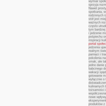
wymiar społe
sprzyja rozm
Nawet prosty
spotkania, 
rodzinnych r
stół jest mi
ważnych roz
często utrud
tym bardziej
i jedzenie m
pośpiechu or
inspiracji ku
portal społe
jedzenia uja
realnym świe
pamięci i tr
pokolenia na
smak, ale ta
jedno danie 
babcinego d
wakacji spę
gotowanie m
wyłącznie o 
doświadczeni
kulinarnych 
tożsamości i
współczesna 
nowe wpływy
eksperyment
produktów z 