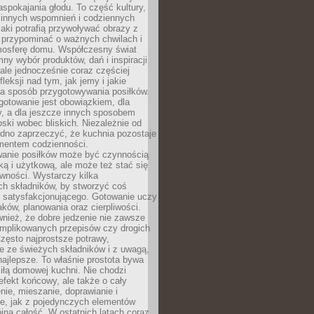
pokajania głodu. To część kultury,
dzinnych wspomnień i codziennych
aki potrafią przywoływać obrazy z
 przypominać o ważnych chwilach i
osferę domu. Współczesny świat
mny wybór produktów, dań i inspiracji
 ale jednocześnie coraz częściej
fleksji nad tym, jak jemy i jakie
a sposób przygotowywania posiłków.
gotowanie jest obowiązkiem, dla
y, a dla jeszcze innych sposobem
oski wobec bliskich. Niezależnie od
udno zaprzeczyć, że kuchnia pozostaje
entem codzienności.
anie posiłków może być czynnością
ką i użytkową, ale może też stać się
wności. Wystarczy kilka
h składników, by stworzyć coś
 satysfakcjonującego. Gotowanie uczy
ków, planowania oraz cierpliwości.
nież, że dobre jedzenie nie zawsze
plikowanych przepisów czy drogich
zęsto najprostsze potrawy,
e ze świeżych składników i z uwagą,
najlepsze. To właśnie prostota bywa
iłą domowej kuchni. Nie chodzi
efekt końcowy, ale także o cały
enie, mieszanie, doprawianie i
e, jak z pojedynczych elementów
jna całość. W ostatnich latach coraz