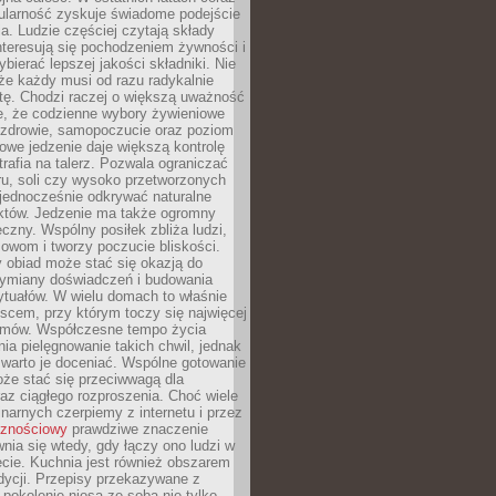
ularność zyskuje świadome podejście
a. Ludzie częściej czytają składy
nteresują się pochodzeniem żywności i
ybierać lepszej jakości składniki. Nie
że każdy musi od razu radykalnie
tę. Chodzi raczej o większą uważność
e, że codzienne wybory żywieniowe
 zdrowie, samopoczucie oraz poziom
owe jedzenie daje większą kontrolę
trafia na talerz. Pozwala ograniczać
ru, soli czy wysoko przetworzonych
jednocześnie odkrywać naturalne
któw. Jedzenie ma także ogromny
czny. Wspólny posiłek zbliża ludzi,
owom i tworzy poczucie bliskości.
 obiad może stać się okazją do
wymiany doświadczeń i budowania
ytuałów. W wielu domach to właśnie
ejscem, przy którym toczy się najwięcej
mów. Współczesne tempo życia
nia pielęgnowanie takich chwil, jednak
 warto je doceniać. Wspólne gotowanie
oże stać się przeciwwagą dla
az ciągłego rozproszenia. Choć wiele
linarnych czerpiemy z internetu i przez
cznościowy
prawdziwe znaczenie
wnia się wtedy, gdy łączy ono ludzi w
cie. Kuchnia jest również obszarem
adycji. Przepisy przekazywane z
 pokolenie niosą ze sobą nie tylko