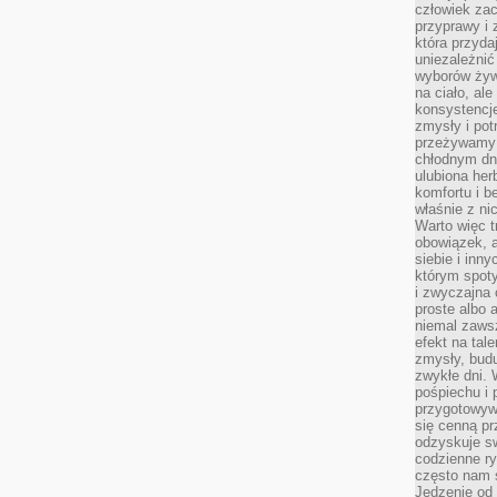
człowiek zac
przyprawy i
która przyda
uniezależni
wyborów żyw
na ciało, ale
konsystencje
zmysły i pot
przeżywamy 
chłodnym dn
ulubiona he
komfortu i b
właśnie z ni
Warto więc t
obowiązek, a
siebie i inn
którym spoty
i zwyczajna
proste albo 
niemal zawsz
efekt na tal
zmysły, budu
zwykłe dni. 
pośpiechu i
przygotowyw
się cenną pr
odzyskuje sw
codzienne ry
często nam 
Jedzenie od 