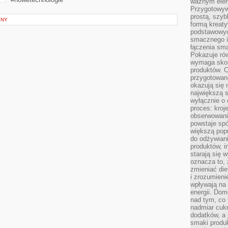
ważnym elem
Przygotowyw
prostą, szyb
YNY
formą kreaty
podstawowyc
smacznego i
łączenia sma
Pokazuje rów
wymaga skom
produktów. C
przygotowan
okazują się 
największą s
wyłącznie o 
proces: kroj
obserwowani
powstaje spó
większą pop
do odżywiani
produktów, i
starają się w
oznacza to, 
zmieniać die
i zrozumieni
wpływają na
energii. Dom
nad tym, co 
nadmiar cuk
dodatków, a 
smaki produ