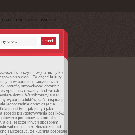
SCRIBE
FACEBOOK
TWITTER
zawsze było czymś więcej niż tylko
pokajania głodu. To część kultury,
dzinnych wspomnień i codziennych
aki potrafią przywoływać obrazy z
 przypominać o ważnych chwilach i
osferę domu. Współczesny świat
mny wybór produktów, dań i inspiracji
 ale jednocześnie coraz częściej
fleksji nad tym, jak jemy i jakie
a sposób przygotowywania posiłków.
gotowanie jest obowiązkiem, dla
y, a dla jeszcze innych sposobem
oski wobec bliskich. Niezależnie od
udno zaprzeczyć, że kuchnia pozostaje