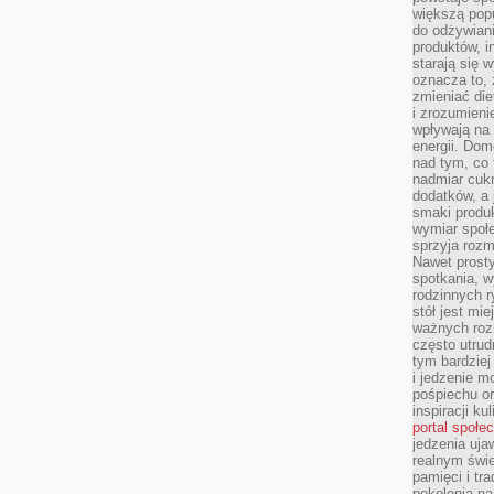
większą pop
do odżywiani
produktów, i
starają się w
oznacza to, 
zmieniać die
i zrozumieni
wpływają na
energii. Dom
nad tym, co 
nadmiar cuk
dodatków, a 
smaki produ
wymiar społe
sprzyja rozm
Nawet prosty
spotkania, 
rodzinnych r
stół jest mi
ważnych roz
często utrud
tym bardziej
i jedzenie m
pośpiechu or
inspiracji ku
portal społe
jedzenia uja
realnym świe
pamięci i tr
pokolenia na