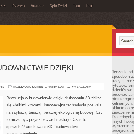
Przerwa
Spadek
Tagi
Tagi
nie
Spis Treści
SUB
UDOWNICTWIE DZIĘKI
Jedzenie od 
D
sposobem zas
tradycji, ro
rytuałów. Sm
REWOLUCJA
025
MOŻLIWOŚĆ KOMENTOWANIA
ZOSTAŁA WYŁĄCZONA
dzieciństwa,
W
BUDOWNICTWIE
budować atm
DZIĘKI
Rewolucja w budownictwie dzięki drukowaniu 3D zbliża
oferuje ogro
DRUKOWANIU
3D
kulinarnych,
się wielkimi krokami! Innowacyjna technologia pozwala
skłania do re
na szybszą, tańszą i bardziej ekologiczną budowę. Czy
znaczenie m
Dla jednych 
to może być przyszłość architektury? Czas to
innych hobb
wyrażania tr
sprawdzić! #drukowanie3D #budownictwo
podejścia tr
#nowetechnologie