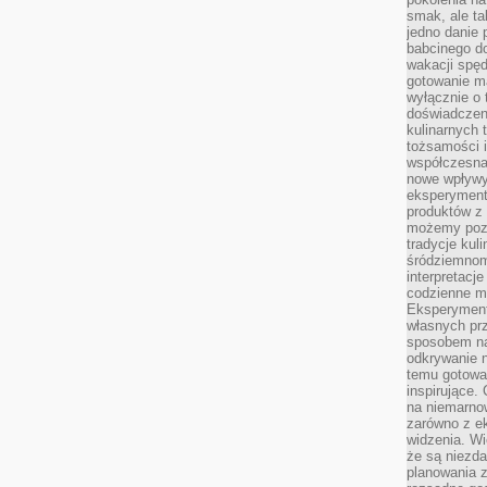
smak, ale ta
jedno danie 
babcinego d
wakacji spę
gotowanie m
wyłącznie o 
doświadczeni
kulinarnych 
tożsamości i
współczesna 
nowe wpływy
eksperyment
produktów z 
możemy pozn
tradycje kul
śródziemnom
interpretacj
codzienne m
Eksperyment
własnych pr
sposobem na
odkrywanie 
temu gotowan
inspirujące.
na niemarno
zarówno z e
widzenia. Wi
że są niezda
planowania 