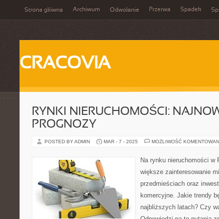
Archiwum
Przerwa
Spadek
Strona główna
Odwołanie
Spi
CRACOVIA
RYNKI NIERUCHOMOŚCI: NAJNOW
PROGNOZY
POSTED BY ADMIN
MAR - 7 - 2025
MOŻLIWOŚĆ KOMENTOWAN
Na rynku nieruchomości w 
większe zainteresowanie m
przedmieściach oraz inwes
komercyjne. Jakie trendy 
najbliższych latach? Czy w
Odpowiedzi na te pytania 