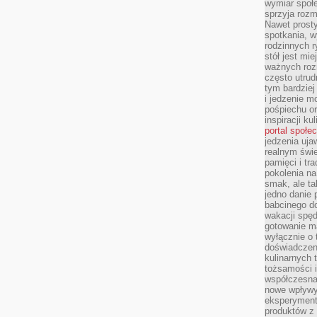
wymiar społe
sprzyja rozm
Nawet prosty
spotkania, 
rodzinnych r
stół jest mi
ważnych roz
często utrud
tym bardziej
i jedzenie m
pośpiechu or
inspiracji ku
portal społe
jedzenia uja
realnym świe
pamięci i tr
pokolenia na
smak, ale ta
jedno danie 
babcinego d
wakacji spę
gotowanie m
wyłącznie o 
doświadczeni
kulinarnych 
tożsamości i
współczesna 
nowe wpływy
eksperyment
produktów z 