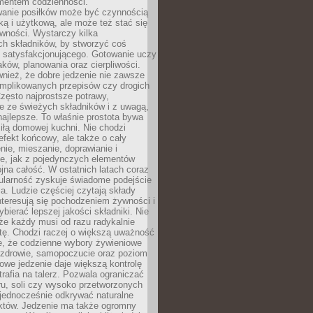
entem codzienności.
anie posiłków może być czynnością
ką i użytkową, ale może też stać się
wności. Wystarczy kilka
h składników, by stworzyć coś
 satysfakcjonującego. Gotowanie uczy
ków, planowania oraz cierpliwości.
nież, że dobre jedzenie nie zawsze
plikowanych przepisów czy drogich
zęsto najprostsze potrawy,
e ze świeżych składników i z uwagą,
najlepsze. To właśnie prostota bywa
iłą domowej kuchni. Nie chodzi
efekt końcowy, ale także o cały
enie, mieszanie, doprawianie i
e, jak z pojedynczych elementów
jna całość. W ostatnich latach coraz
ularność zyskuje świadome podejście
a. Ludzie częściej czytają składy
nteresują się pochodzeniem żywności i
ybierać lepszej jakości składniki. Nie
że każdy musi od razu radykalnie
tę. Chodzi raczej o większą uważność
e, że codzienne wybory żywieniowe
 zdrowie, samopoczucie oraz poziom
owe jedzenie daje większą kontrolę
trafia na talerz. Pozwala ograniczać
ru, soli czy wysoko przetworzonych
jednocześnie odkrywać naturalne
któw. Jedzenie ma także ogromny