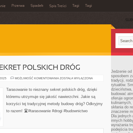
Przerwa
Spadek
Tagi
Tagi
nie
Spis Treści
SUB
EKRET POLSKICH DRÓG
Jedzenie od 
sposobem zas
TARASOWANIE:
 2025
MOŻLIWOŚĆ KOMENTOWANIA
ZOSTAŁA WYŁĄCZONA
tradycji, ro
SEKRET
rytuałów. Sm
POLSKICH
DRÓG
dzieciństwa,
Tarasowanie to nieznany sekret polskich dróg, dzięki
budować atm
któremu utrzymuje się jakość nawierzchni. Jakie są
oferuje ogro
kulinarnych,
korzyści tej tradycyjnej metody budowy dróg? Odkryjmy
skłania do re
to razem! 🛣️#tarasowanie #drogi #budownictwo
znaczenie m
Dla jednych 
innych hobb
wyrażania tr
podejścia tr