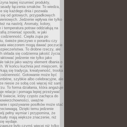
zyna lepiej rozumieć produkty,
 zasady łączenia smaków. To wiedza,
je się każdego dnia i pozwala
ć się od gotowych, przypadkowych
ieniowych. Jedzenie wpływa nie tylko
 też na nastrój. Aromaty, kolory,
 i temperatura potraw oddziałują na
rafią zmieniać sposób, w jaki
codzienność. Ciepła zupa po
iu, świeże pieczywo o poranku czy
rbata wieczorem mogą dawać poczucie
ezpieczeństwa. To drobne rzeczy, ale
ch składa się codzienna jakość życia.
raktować jedzenie nie tylko jako
le także jako ważny element dbania o
ych. W końcu kuchnia jest miejscem, w
kają się tradycja, kreatywność, troska
 codzienność. Gotowanie może być
ambitne, szybkie albo celebracyjne, ale
e niesie ze sobą coś więcej niż sam
erzu. To forma działania, która angażuje
je relacje i pomaga lepiej przeżywać
W świecie, który często zachęca do
 powierzchowności, uważne
anie i spożywanie posiłków może stać
zeciwwagą. Dzięki temu jedzenie
ój pełny wymiar i przypomina, że
tuały mają większe znaczenie, niż
się wydaje.
zawsze było czymś więcej niż tylko