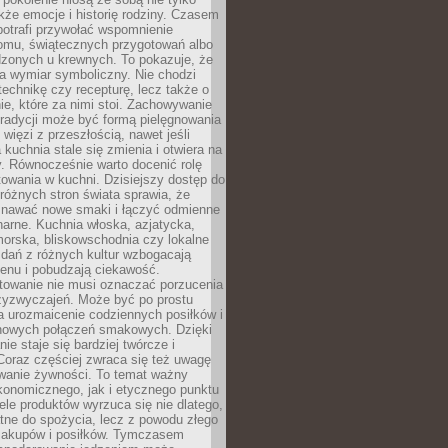
kże emocje i historię rodziny. Czasem
potrafi przywołać wspomnienie
omu, świątecznych przygotowań albo
dzonych u krewnych. To pokazuje, że
a wymiar symboliczny. Nie chodzi
technikę czy recepturę, lecz także o
e, które za nimi stoi. Zachowywanie
tradycji może być formą pielęgnowania
 więzi z przeszłością, nawet jeśli
kuchnia stale się zmienia i otwiera na
. Równocześnie warto docenić rolę
owania w kuchni. Dzisiejszy dostęp do
różnych stron świata sprawia, że
awać nowe smaki i łączyć odmienne
inarne. Kuchnia włoska, azjatycka,
orska, bliskowschodnia czy lokalne
e dań z różnych kultur wzbogacają
enu i pobudzają ciekawość.
owanie nie musi oznaczać porzucenia
zyzwyczajeń. Może być po prostu
 urozmaicenie codziennych posiłków i
nowych połączeń smakowych. Dzięki
ie staje się bardziej twórcze i
 Coraz częściej zwraca się też uwagę
wanie żywności. To temat ważny
konomicznego, jak i etycznego punktu
ele produktów wyrzuca się nie dlatego,
tne do spożycia, lecz z powodu złego
zakupów i posiłków. Tymczasem