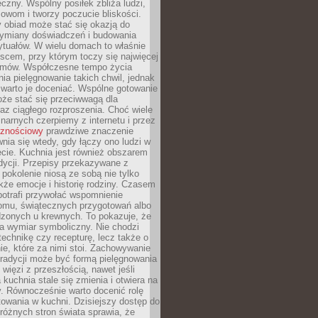
czny. Wspólny posiłek zbliża ludzi,
owom i tworzy poczucie bliskości.
 obiad może stać się okazją do
wymiany doświadczeń i budowania
ytuałów. W wielu domach to właśnie
ejscem, przy którym toczy się najwięcej
mów. Współczesne tempo życia
nia pielęgnowanie takich chwil, jednak
 warto je doceniać. Wspólne gotowanie
oże stać się przeciwwagą dla
az ciągłego rozproszenia. Choć wiele
linarnych czerpiemy z internetu i przez
cznościowy
prawdziwe znaczenie
wnia się wtedy, gdy łączy ono ludzi w
cie. Kuchnia jest również obszarem
adycji. Przepisy przekazywane z
 pokolenie niosą ze sobą nie tylko
kże emocje i historię rodziny. Czasem
potrafi przywołać wspomnienie
omu, świątecznych przygotowań albo
dzonych u krewnych. To pokazuje, że
a wymiar symboliczny. Nie chodzi
technikę czy recepturę, lecz także o
e, które za nimi stoi. Zachowywanie
tradycji może być formą pielęgnowania
 więzi z przeszłością, nawet jeśli
kuchnia stale się zmienia i otwiera na
. Równocześnie warto docenić rolę
owania w kuchni. Dzisiejszy dostęp do
różnych stron świata sprawia, że