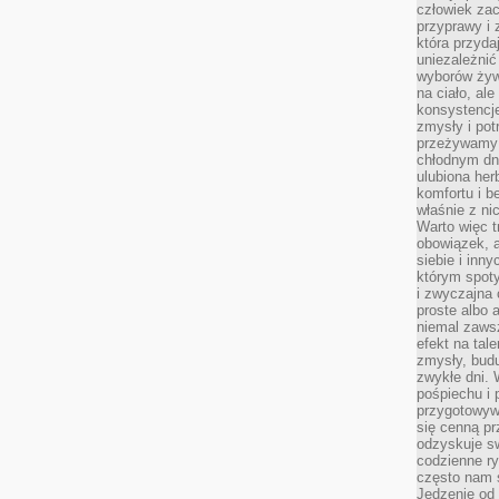
człowiek zac
przyprawy i
która przyda
uniezależni
wyborów żyw
na ciało, ale
konsystencje
zmysły i pot
przeżywamy 
chłodnym dn
ulubiona he
komfortu i b
właśnie z ni
Warto więc t
obowiązek, a
siebie i inn
którym spoty
i zwyczajna
proste albo 
niemal zawsz
efekt na tal
zmysły, budu
zwykłe dni. 
pośpiechu i
przygotowyw
się cenną pr
odzyskuje sw
codzienne ry
często nam 
Jedzenie od 