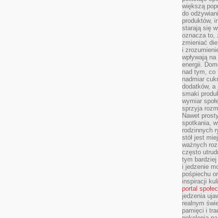
większą pop
do odżywiani
produktów, i
starają się w
oznacza to, 
zmieniać die
i zrozumieni
wpływają na
energii. Dom
nad tym, co 
nadmiar cuk
dodatków, a 
smaki produ
wymiar społe
sprzyja rozm
Nawet prosty
spotkania, 
rodzinnych r
stół jest mi
ważnych roz
często utrud
tym bardziej
i jedzenie m
pośpiechu or
inspiracji ku
portal społe
jedzenia uja
realnym świe
pamięci i tr
pokolenia na