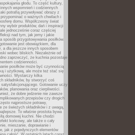
pokajania głodu. To część kultury,
dzinnych wspomnień i codziennych
aki potrafią przywoływać obrazy z
 przypominać o ważnych chwilach i
osferę domu. Współczesny świat
mny wybór produktów, dań i inspiracji
 ale jednocześnie coraz częściej
fleksji nad tym, jak jemy i jakie
a sposób przygotowywania posiłków.
gotowanie jest obowiązkiem, dla
y, a dla jeszcze innych sposobem
oski wobec bliskich. Niezależnie od
udno zaprzeczyć, że kuchnia pozostaje
entem codzienności.
anie posiłków może być czynnością
ką i użytkową, ale może też stać się
wności. Wystarczy kilka
h składników, by stworzyć coś
 satysfakcjonującego. Gotowanie uczy
ków, planowania oraz cierpliwości.
nież, że dobre jedzenie nie zawsze
plikowanych przepisów czy drogich
zęsto najprostsze potrawy,
e ze świeżych składników i z uwagą,
najlepsze. To właśnie prostota bywa
iłą domowej kuchni. Nie chodzi
efekt końcowy, ale także o cały
enie, mieszanie, doprawianie i
e, jak z pojedynczych elementów
jna całość. W ostatnich latach coraz