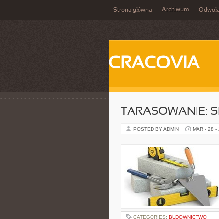
Archiwum
Strona główna
Odwoła
CRACOVIA
TARASOWANIE: S
POSTED BY ADMIN
MAR - 28 -
CATEGORIES:
BUDOWNICTWO