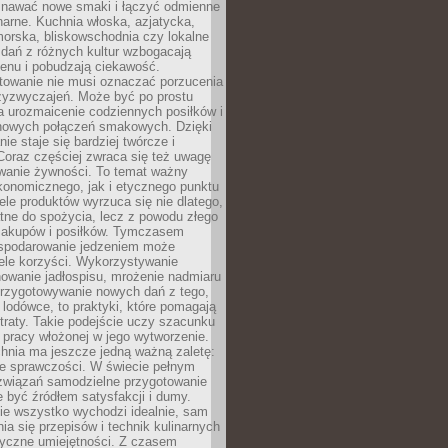
awać nowe smaki i łączyć odmienne
inarne. Kuchnia włoska, azjatycka,
orska, bliskowschodnia czy lokalne
e dań z różnych kultur wzbogacają
enu i pobudzają ciekawość.
owanie nie musi oznaczać porzucenia
zyzwyczajeń. Może być po prostu
 urozmaicenie codziennych posiłków i
nowych połączeń smakowych. Dzięki
ie staje się bardziej twórcze i
 Coraz częściej zwraca się też uwagę
wanie żywności. To temat ważny
konomicznego, jak i etycznego punktu
ele produktów wyrzuca się nie dlatego,
tne do spożycia, lecz z powodu złego
zakupów i posiłków. Tymczasem
spodarowanie jedzeniem może
ele korzyści. Wykorzystywanie
nowanie jadłospisu, mrożenie nadmiaru
przygotowywanie nowych dań z tego,
 lodówce, to praktyki, które pomagają
traty. Takie podejście uczy szacunku
i pracy włożonej w jego wytworzenie.
nia ma jeszcze jedną ważną zaletę:
ie sprawczości. W świecie pełnym
związań samodzielne przygotowanie
 być źródłem satysfakcji i dumy.
nie wszystko wychodzi idealnie, sam
ia się przepisów i technik kulinarnych
tyczne umiejętności. Z czasem