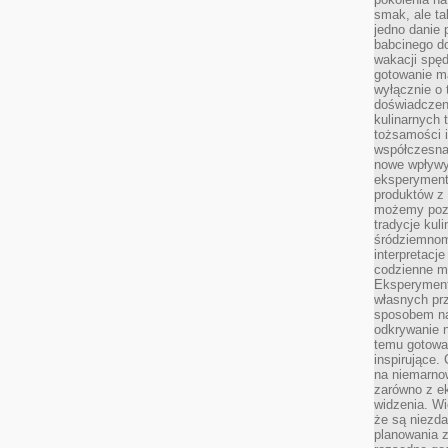
smak, ale ta
jedno danie 
babcinego d
wakacji spę
gotowanie m
wyłącznie o 
doświadczeni
kulinarnych 
tożsamości i
współczesna 
nowe wpływy
eksperyment
produktów z 
możemy pozn
tradycje kul
śródziemnom
interpretacj
codzienne m
Eksperyment
własnych pr
sposobem na
odkrywanie 
temu gotowan
inspirujące.
na niemarno
zarówno z e
widzenia. Wi
że są niezda
planowania 