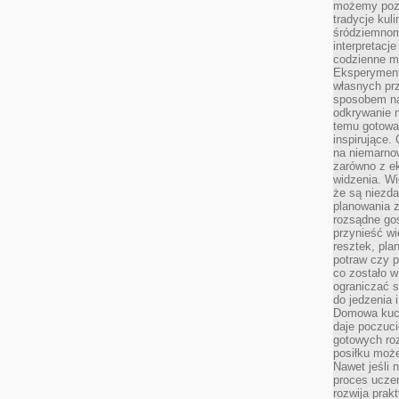
możemy pozn
tradycje kul
śródziemnom
interpretacj
codzienne m
Eksperyment
własnych pr
sposobem na
odkrywanie 
temu gotowan
inspirujące.
na niemarno
zarówno z e
widzenia. Wi
że są niezda
planowania 
rozsądne go
przynieść wi
resztek, pla
potraw czy 
co zostało w
ograniczać s
do jedzenia 
Domowa kuch
daje poczuc
gotowych ro
posiłku może
Nawet jeśli 
proces uczen
rozwija prak