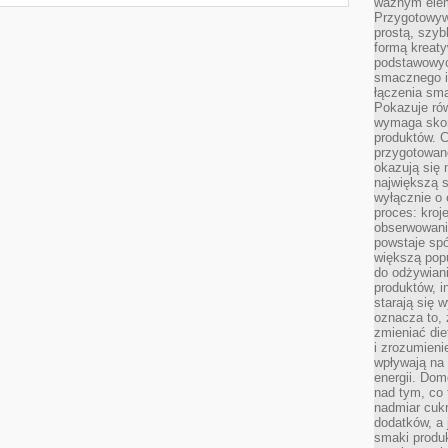
ważnym elem
Przygotowyw
prostą, szyb
formą kreaty
podstawowyc
smacznego i
łączenia sma
Pokazuje rów
wymaga skom
produktów. C
przygotowan
okazują się 
największą s
wyłącznie o 
proces: kroj
obserwowani
powstaje spó
większą pop
do odżywiani
produktów, i
starają się w
oznacza to, 
zmieniać die
i zrozumieni
wpływają na
energii. Dom
nad tym, co 
nadmiar cuk
dodatków, a 
smaki produ