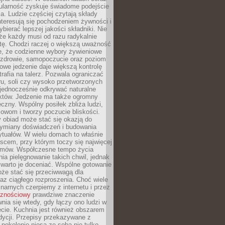
ularność zyskuje świadome podejście
a. Ludzie częściej czytają składy
nteresują się pochodzeniem żywności i
ybierać lepszej jakości składniki. Nie
że każdy musi od razu radykalnie
tę. Chodzi raczej o większą uważność
e, że codzienne wybory żywieniowe
 zdrowie, samopoczucie oraz poziom
owe jedzenie daje większą kontrolę
trafia na talerz. Pozwala ograniczać
ru, soli czy wysoko przetworzonych
jednocześnie odkrywać naturalne
któw. Jedzenie ma także ogromny
czny. Wspólny posiłek zbliża ludzi,
owom i tworzy poczucie bliskości.
 obiad może stać się okazją do
wymiany doświadczeń i budowania
ytuałów. W wielu domach to właśnie
ejscem, przy którym toczy się najwięcej
mów. Współczesne tempo życia
nia pielęgnowanie takich chwil, jednak
 warto je doceniać. Wspólne gotowanie
oże stać się przeciwwagą dla
az ciągłego rozproszenia. Choć wiele
linarnych czerpiemy z internetu i przez
cznościowy
prawdziwe znaczenie
wnia się wtedy, gdy łączy ono ludzi w
cie. Kuchnia jest również obszarem
adycji. Przepisy przekazywane z
 pokolenie niosą ze sobą nie tylko