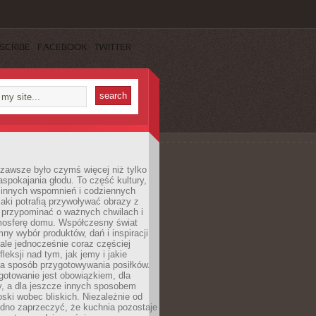
SCRIBE
FACEBOOK
TWITTER
zawsze było czymś więcej niż tylko
pokajania głodu. To część kultury,
dzinnych wspomnień i codziennych
aki potrafią przywoływać obrazy z
 przypominać o ważnych chwilach i
osferę domu. Współczesny świat
mny wybór produktów, dań i inspiracji
 ale jednocześnie coraz częściej
fleksji nad tym, jak jemy i jakie
a sposób przygotowywania posiłków.
gotowanie jest obowiązkiem, dla
y, a dla jeszcze innych sposobem
oski wobec bliskich. Niezależnie od
udno zaprzeczyć, że kuchnia pozostaje