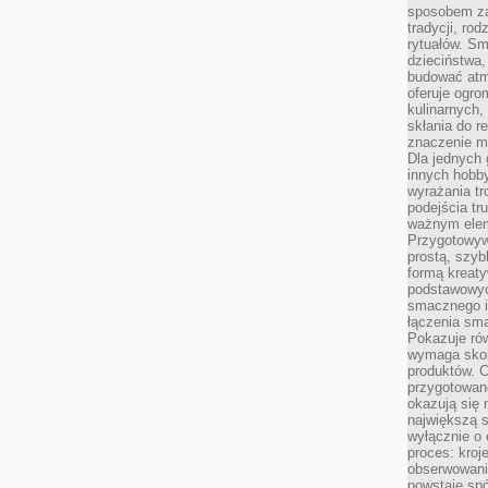
sposobem zas
tradycji, ro
rytuałów. Sm
dzieciństwa,
budować atm
oferuje ogro
kulinarnych,
skłania do re
znaczenie m
Dla jednych 
innych hobb
wyrażania tr
podejścia tr
ważnym elem
Przygotowyw
prostą, szyb
formą kreaty
podstawowyc
smacznego i
łączenia sma
Pokazuje rów
wymaga skom
produktów. C
przygotowan
okazują się 
największą s
wyłącznie o 
proces: kroj
obserwowani
powstaje spó