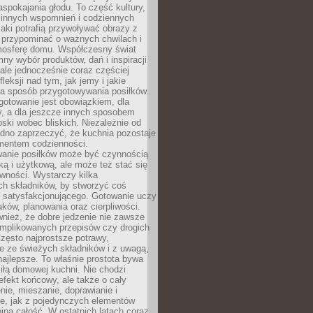
pokajania głodu. To część kultury,
dzinnych wspomnień i codziennych
aki potrafią przywoływać obrazy z
 przypominać o ważnych chwilach i
osferę domu. Współczesny świat
mny wybór produktów, dań i inspiracji
 ale jednocześnie coraz częściej
fleksji nad tym, jak jemy i jakie
a sposób przygotowywania posiłków.
gotowanie jest obowiązkiem, dla
y, a dla jeszcze innych sposobem
oski wobec bliskich. Niezależnie od
udno zaprzeczyć, że kuchnia pozostaje
entem codzienności.
anie posiłków może być czynnością
ką i użytkową, ale może też stać się
wności. Wystarczy kilka
h składników, by stworzyć coś
 satysfakcjonującego. Gotowanie uczy
ków, planowania oraz cierpliwości.
nież, że dobre jedzenie nie zawsze
plikowanych przepisów czy drogich
zęsto najprostsze potrawy,
e ze świeżych składników i z uwagą,
najlepsze. To właśnie prostota bywa
iłą domowej kuchni. Nie chodzi
efekt końcowy, ale także o cały
enie, mieszanie, doprawianie i
e, jak z pojedynczych elementów
jna całość. W ostatnich latach coraz