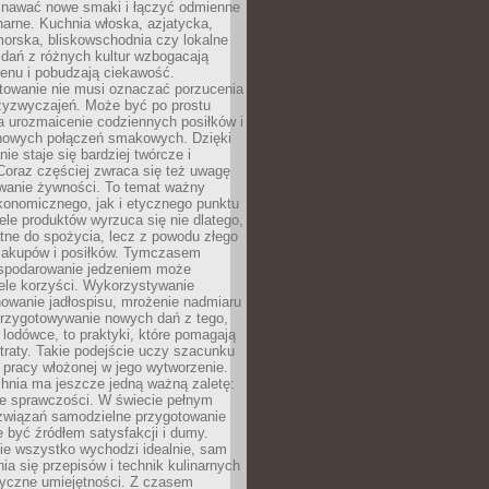
awać nowe smaki i łączyć odmienne
inarne. Kuchnia włoska, azjatycka,
orska, bliskowschodnia czy lokalne
e dań z różnych kultur wzbogacają
enu i pobudzają ciekawość.
owanie nie musi oznaczać porzucenia
zyzwyczajeń. Może być po prostu
 urozmaicenie codziennych posiłków i
nowych połączeń smakowych. Dzięki
ie staje się bardziej twórcze i
 Coraz częściej zwraca się też uwagę
wanie żywności. To temat ważny
konomicznego, jak i etycznego punktu
ele produktów wyrzuca się nie dlatego,
tne do spożycia, lecz z powodu złego
zakupów i posiłków. Tymczasem
spodarowanie jedzeniem może
ele korzyści. Wykorzystywanie
nowanie jadłospisu, mrożenie nadmiaru
przygotowywanie nowych dań z tego,
 lodówce, to praktyki, które pomagają
traty. Takie podejście uczy szacunku
i pracy włożonej w jego wytworzenie.
nia ma jeszcze jedną ważną zaletę:
ie sprawczości. W świecie pełnym
związań samodzielne przygotowanie
 być źródłem satysfakcji i dumy.
nie wszystko wychodzi idealnie, sam
ia się przepisów i technik kulinarnych
tyczne umiejętności. Z czasem