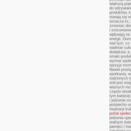
większą pop
do odżywiani
produktów, i
starają się w
oznacza to, 
zmieniać die
i zrozumieni
wpływają na
energii. Dom
nad tym, co 
nadmiar cuk
dodatków, a 
smaki produ
wymiar społe
sprzyja rozm
Nawet prosty
spotkania, 
rodzinnych r
stół jest mi
ważnych roz
często utrud
tym bardziej
i jedzenie m
pośpiechu or
inspiracji ku
portal społe
jedzenia uja
realnym świe
pamięci i tr
pokolenia na