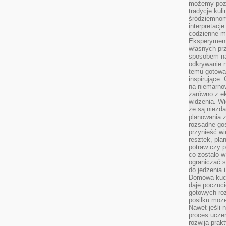
możemy pozn
tradycje kul
śródziemnom
interpretacj
codzienne m
Eksperyment
własnych pr
sposobem na
odkrywanie 
temu gotowan
inspirujące.
na niemarno
zarówno z e
widzenia. Wi
że są niezda
planowania 
rozsądne go
przynieść wi
resztek, pla
potraw czy 
co zostało w
ograniczać s
do jedzenia 
Domowa kuch
daje poczuc
gotowych ro
posiłku może
Nawet jeśli 
proces uczen
rozwija prak