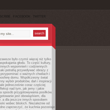
SCRIBE
FACEBOOK
TWITTER
zawsze było czymś więcej niż tylko
pokajania głodu. To część kultury,
dzinnych wspomnień i codziennych
aki potrafią przywoływać obrazy z
 przypominać o ważnych chwilach i
osferę domu. Współczesny świat
mny wybór produktów, dań i inspiracji
 ale jednocześnie coraz częściej
fleksji nad tym, jak jemy i jakie
a sposób przygotowywania posiłków.
gotowanie jest obowiązkiem, dla
y, a dla jeszcze innych sposobem
oski wobec bliskich. Niezależnie od
udno zaprzeczyć, że kuchnia pozostaje