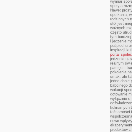
wymiar społe
sprzyja rozm
Nawet prosty
spotkania, 
rodzinnych r
stół jest mi
ważnych roz
często utrud
tym bardziej
i jedzenie m
pośpiechu or
inspiracji ku
portal społe
jedzenia uja
realnym świe
pamięci i tr
pokolenia na
smak, ale ta
jedno danie 
babcinego d
wakacji spę
gotowanie m
wyłącznie o 
doświadczeni
kulinarnych 
tożsamości i
współczesna 
nowe wpływy
eksperyment
produktów z 