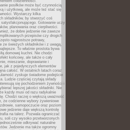
entem codzienności.
anie posiłków może być czynnością
ką i użytkową, ale może też stać się
wności. Wystarczy kilka
h składników, by stworzyć coś
 satysfakcjonującego. Gotowanie uczy
ków, planowania oraz cierpliwości.
nież, że dobre jedzenie nie zawsze
plikowanych przepisów czy drogich
zęsto najprostsze potrawy,
e ze świeżych składników i z uwagą,
najlepsze. To właśnie prostota bywa
iłą domowej kuchni. Nie chodzi
efekt końcowy, ale także o cały
enie, mieszanie, doprawianie i
e, jak z pojedynczych elementów
jna całość. W ostatnich latach coraz
ularność zyskuje świadome podejście
a. Ludzie częściej czytają składy
nteresują się pochodzeniem żywności i
ybierać lepszej jakości składniki. Nie
że każdy musi od razu radykalnie
tę. Chodzi raczej o większą uważność
e, że codzienne wybory żywieniowe
 zdrowie, samopoczucie oraz poziom
owe jedzenie daje większą kontrolę
trafia na talerz. Pozwala ograniczać
ru, soli czy wysoko przetworzonych
jednocześnie odkrywać naturalne
któw. Jedzenie ma także ogromny