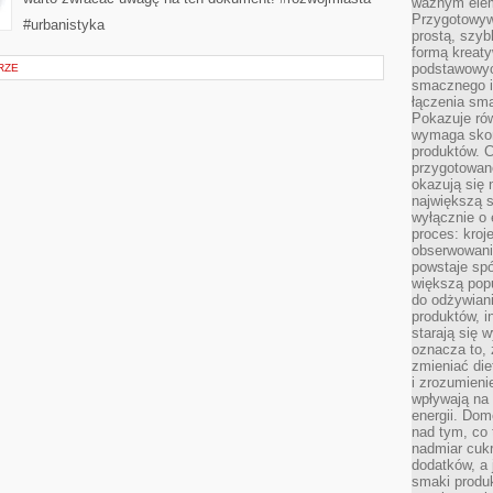
ważnym elem
Przygotowyw
#urbanistyka
prostą, szyb
formą kreaty
podstawowyc
RZE
smacznego i
łączenia sma
Pokazuje rów
wymaga skom
produktów. C
przygotowan
okazują się 
największą s
wyłącznie o 
proces: kroj
obserwowani
powstaje spó
większą pop
do odżywiani
produktów, i
starają się w
oznacza to, 
zmieniać die
i zrozumieni
wpływają na
energii. Dom
nad tym, co 
nadmiar cuk
dodatków, a 
smaki produ