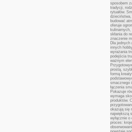
sposobem zas
tradycji, ro
rytuałów. Sm
dzieciństwa,
budować atm
oferuje ogro
kulinarnych,
skłania do re
znaczenie m
Dla jednych 
innych hobb
wyrażania tr
podejścia tr
ważnym elem
Przygotowyw
prostą, szyb
formą kreaty
podstawowyc
smacznego i
łączenia sma
Pokazuje rów
wymaga skom
produktów. C
przygotowan
okazują się 
największą s
wyłącznie o 
proces: kroj
obserwowani
powstaje spó