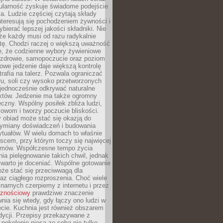
ularność zyskuje świadome podejście
a. Ludzie częściej czytają składy
nteresują się pochodzeniem żywności i
ybierać lepszej jakości składniki. Nie
że każdy musi od razu radykalnie
tę. Chodzi raczej o większą uważność
e, że codzienne wybory żywieniowe
 zdrowie, samopoczucie oraz poziom
owe jedzenie daje większą kontrolę
trafia na talerz. Pozwala ograniczać
ru, soli czy wysoko przetworzonych
jednocześnie odkrywać naturalne
któw. Jedzenie ma także ogromny
czny. Wspólny posiłek zbliża ludzi,
owom i tworzy poczucie bliskości.
 obiad może stać się okazją do
wymiany doświadczeń i budowania
ytuałów. W wielu domach to właśnie
ejscem, przy którym toczy się najwięcej
mów. Współczesne tempo życia
nia pielęgnowanie takich chwil, jednak
 warto je doceniać. Wspólne gotowanie
oże stać się przeciwwagą dla
az ciągłego rozproszenia. Choć wiele
linarnych czerpiemy z internetu i przez
cznościowy
prawdziwe znaczenie
wnia się wtedy, gdy łączy ono ludzi w
cie. Kuchnia jest również obszarem
adycji. Przepisy przekazywane z
 pokolenie niosą ze sobą nie tylko