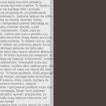
zyna lepiej rozumieć produkty,
 zasady łączenia smaków. To wiedza,
je się każdego dnia i pozwala
ć się od gotowych, przypadkowych
ieniowych. Jedzenie wpływa nie tylko
 też na nastrój. Aromaty, kolory,
 i temperatura potraw oddziałują na
rafią zmieniać sposób, w jaki
codzienność. Ciepła zupa po
iu, świeże pieczywo o poranku czy
rbata wieczorem mogą dawać poczucie
ezpieczeństwa. To drobne rzeczy, ale
ch składa się codzienna jakość życia.
raktować jedzenie nie tylko jako
le także jako ważny element dbania o
ych. W końcu kuchnia jest miejscem, w
kają się tradycja, kreatywność, troska
 codzienność. Gotowanie może być
ambitne, szybkie albo celebracyjne, ale
e niesie ze sobą coś więcej niż sam
erzu. To forma działania, która angażuje
je relacje i pomaga lepiej przeżywać
W świecie, który często zachęca do
 powierzchowności, uważne
anie i spożywanie posiłków może stać
zeciwwagą. Dzięki temu jedzenie
ój pełny wymiar i przypomina, że
tuały mają większe znaczenie, niż
się wydaje.
zawsze było czymś więcej niż tylko