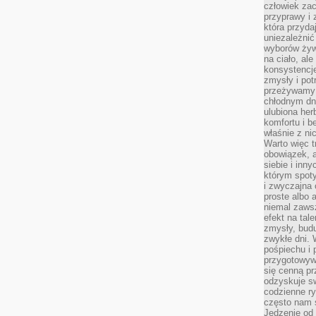
człowiek zac
przyprawy i
która przyda
uniezależni
wyborów żyw
na ciało, ale
konsystencje
zmysły i pot
przeżywamy 
chłodnym dn
ulubiona he
komfortu i b
właśnie z ni
Warto więc t
obowiązek, a
siebie i inn
którym spoty
i zwyczajna
proste albo 
niemal zawsz
efekt na tal
zmysły, budu
zwykłe dni. 
pośpiechu i
przygotowyw
się cenną pr
odzyskuje sw
codzienne ry
często nam 
Jedzenie od 