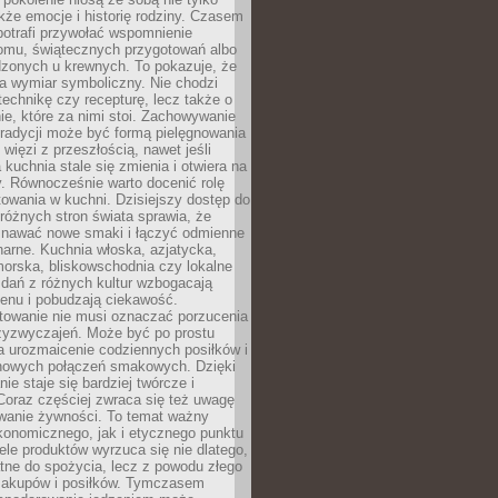
kże emocje i historię rodziny. Czasem
potrafi przywołać wspomnienie
omu, świątecznych przygotowań albo
dzonych u krewnych. To pokazuje, że
a wymiar symboliczny. Nie chodzi
technikę czy recepturę, lecz także o
e, które za nimi stoi. Zachowywanie
tradycji może być formą pielęgnowania
 więzi z przeszłością, nawet jeśli
kuchnia stale się zmienia i otwiera na
. Równocześnie warto docenić rolę
owania w kuchni. Dzisiejszy dostęp do
różnych stron świata sprawia, że
awać nowe smaki i łączyć odmienne
inarne. Kuchnia włoska, azjatycka,
orska, bliskowschodnia czy lokalne
e dań z różnych kultur wzbogacają
enu i pobudzają ciekawość.
owanie nie musi oznaczać porzucenia
zyzwyczajeń. Może być po prostu
 urozmaicenie codziennych posiłków i
nowych połączeń smakowych. Dzięki
ie staje się bardziej twórcze i
 Coraz częściej zwraca się też uwagę
wanie żywności. To temat ważny
konomicznego, jak i etycznego punktu
ele produktów wyrzuca się nie dlatego,
tne do spożycia, lecz z powodu złego
zakupów i posiłków. Tymczasem