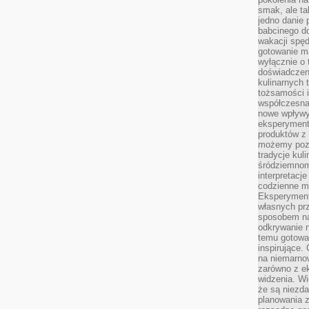
smak, ale ta
jedno danie 
babcinego d
wakacji spę
gotowanie m
wyłącznie o 
doświadczeni
kulinarnych 
tożsamości i
współczesna 
nowe wpływy
eksperyment
produktów z 
możemy pozn
tradycje kul
śródziemnom
interpretacj
codzienne m
Eksperyment
własnych pr
sposobem na
odkrywanie 
temu gotowan
inspirujące.
na niemarno
zarówno z e
widzenia. Wi
że są niezda
planowania 