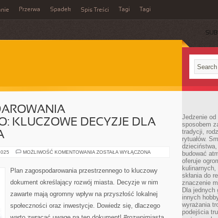
Przerwa
Spadek
Tagi
Tagi
nie
Spis Treści
SUB
DAROWANIA
Jedzenie od 
O: KLUCZOWE DECYZJE DLA
sposobem zas
tradycji, ro
A
rytuałów. Sm
dzieciństwa,
PLAN
2025
MOŻLIWOŚĆ KOMENTOWANIA
ZOSTAŁA WYŁĄCZONA
budować atm
ZAGOSPODAROWANIA
oferuje ogro
PRZESTRZENNEGO:
kulinarnych,
KLUCZOWE
Plan zagospodarowania przestrzennego to kluczowy
DECYZJE
skłania do re
DLA
dokument określający rozwój miasta. Decyzje w nim
znaczenie m
ROZWOJU
MIASTA
Dla jednych 
zawarte mają ogromny wpływ na przyszłość lokalnej
innych hobb
wyrażania tr
społeczności oraz inwestycje. Dowiedz się, dlaczego
podejścia tr
warto zwracać uwagę na ten dokument! #rozwojmiasta