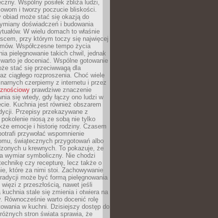
czny. Wspólny posiłek zbliża ludzi,
owom i tworzy poczucie bliskości.
 obiad może stać się okazją do
wymiany doświadczeń i budowania
ytuałów. W wielu domach to właśnie
ejscem, przy którym toczy się najwięcej
mów. Współczesne tempo życia
nia pielęgnowanie takich chwil, jednak
 warto je doceniać. Wspólne gotowanie
oże stać się przeciwwagą dla
az ciągłego rozproszenia. Choć wiele
linarnych czerpiemy z internetu i przez
cznościowy
prawdziwe znaczenie
wnia się wtedy, gdy łączy ono ludzi w
cie. Kuchnia jest również obszarem
adycji. Przepisy przekazywane z
 pokolenie niosą ze sobą nie tylko
kże emocje i historię rodziny. Czasem
potrafi przywołać wspomnienie
omu, świątecznych przygotowań albo
dzonych u krewnych. To pokazuje, że
a wymiar symboliczny. Nie chodzi
technikę czy recepturę, lecz także o
e, które za nimi stoi. Zachowywanie
tradycji może być formą pielęgnowania
 więzi z przeszłością, nawet jeśli
kuchnia stale się zmienia i otwiera na
. Równocześnie warto docenić rolę
owania w kuchni. Dzisiejszy dostęp do
różnych stron świata sprawia, że