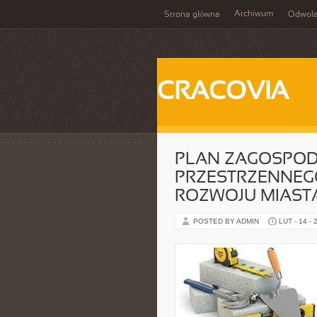
Archiwum
Strona główna
Odwoła
CRACOVIA
PLAN ZAGOSPO
PRZESTRZENNEG
ROZWOJU MIAST
POSTED BY ADMIN
LUT - 14 - 