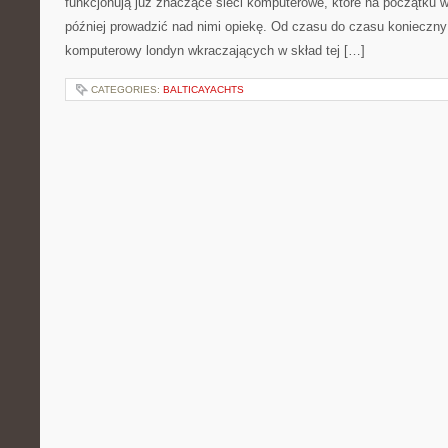
funkcjonują już znaczące sieci komputerowe, które na początku 
później prowadzić nad nimi opiekę. Od czasu do czasu konieczny 
komputerowy londyn wkraczających w skład tej […]
CATEGORIES:
BALTICAYACHTS