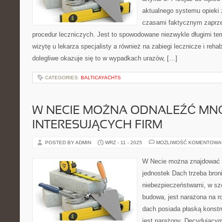
aktualnego systemu opieki 
czasami faktycznym zaprz
procedur leczniczych. Jest to spowodowane niezwykle długimi te
wizytę u lekarza specjalisty a również na zabiegi lecznicze i reha
dolegliwe okazuje się to w wypadkach urazów, […]
CATEGORIES:
BALTICAYACHTS
W NECIE MOŻNA ODNALEŹĆ M
INTERESUJĄCYCH FIRM
POSTED BY ADMIN
WRZ - 11 - 2025
MOŻLIWOŚĆ KOMENTOWA
W Necie można znajdować b
jednostek Dach trzeba bron
niebezpieczeństwami, w szc
budowa, jest narażona na r
dach posiada płaską konst
jest narażony. Decydującym