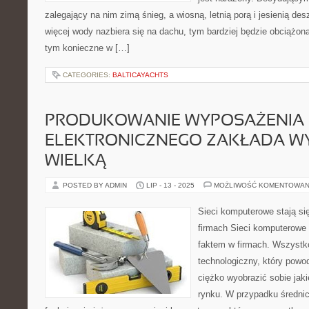
zalegający na nim zimą śnieg, a wiosną, letnią porą i jesienią d
więcej wody nazbiera się na dachu, tym bardziej będzie obciążon
tym konieczne w […]
CATEGORIES:
BALTICAYACHTS
PRODUKOWANIE WYPOSAŻENIA
ELEKTRONICZNEGO ZAKŁADA WY
WIELKĄ
POSTED BY ADMIN
LIP - 13 - 2025
MOŻLIWOŚĆ KOMENTOWAN
Sieci komputerowe stają s
firmach Sieci komputerowe 
faktem w firmach. Wszystk
technologiczny, który powo
ciężko wyobrazić sobie jak
rynku. W przypadku średnic