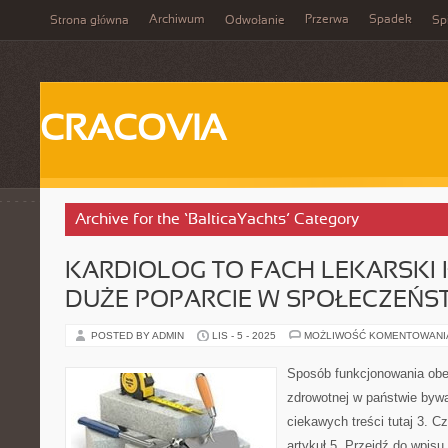
Archiwum
Przerwa
Spadek
Strona główna
Odwołanie
Spi
CRACOVIA
Archive for the ‘BalticaYachts’ Category
KARDIOLOG TO FACH LEKARSKI
DUŻE POPARCIE W SPOŁECZEŃS
POSTED BY ADMIN
LIS - 5 - 2025
MOŻLIWOŚĆ KOMENTOWAN
Sposób funkcjonowania obe
zdrowotnej w państwie bywa
ciekawych treści tutaj 3. Cz
artykuł 5. Przejdź do wpis