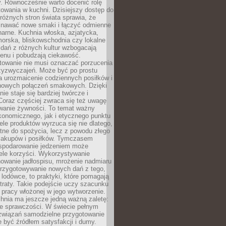
. Równocześnie warto docenić rolę
owania w kuchni. Dzisiejszy dostęp do
różnych stron świata sprawia, że
awać nowe smaki i łączyć odmienne
inarne. Kuchnia włoska, azjatycka,
orska, bliskowschodnia czy lokalne
e dań z różnych kultur wzbogacają
enu i pobudzają ciekawość.
owanie nie musi oznaczać porzucenia
zyzwyczajeń. Może być po prostu
 urozmaicenie codziennych posiłków i
nowych połączeń smakowych. Dzięki
ie staje się bardziej twórcze i
 Coraz częściej zwraca się też uwagę
wanie żywności. To temat ważny
konomicznego, jak i etycznego punktu
ele produktów wyrzuca się nie dlatego,
tne do spożycia, lecz z powodu złego
zakupów i posiłków. Tymczasem
spodarowanie jedzeniem może
ele korzyści. Wykorzystywanie
nowanie jadłospisu, mrożenie nadmiaru
przygotowywanie nowych dań z tego,
 lodówce, to praktyki, które pomagają
traty. Takie podejście uczy szacunku
i pracy włożonej w jego wytworzenie.
nia ma jeszcze jedną ważną zaletę:
ie sprawczości. W świecie pełnym
związań samodzielne przygotowanie
 być źródłem satysfakcji i dumy.