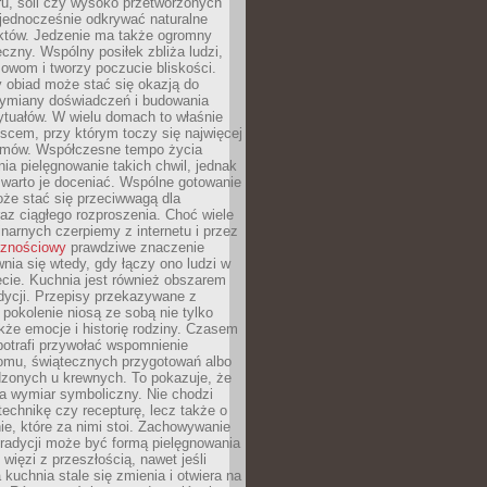
ru, soli czy wysoko przetworzonych
jednocześnie odkrywać naturalne
któw. Jedzenie ma także ogromny
czny. Wspólny posiłek zbliża ludzi,
owom i tworzy poczucie bliskości.
 obiad może stać się okazją do
wymiany doświadczeń i budowania
ytuałów. W wielu domach to właśnie
ejscem, przy którym toczy się najwięcej
mów. Współczesne tempo życia
nia pielęgnowanie takich chwil, jednak
 warto je doceniać. Wspólne gotowanie
oże stać się przeciwwagą dla
az ciągłego rozproszenia. Choć wiele
linarnych czerpiemy z internetu i przez
cznościowy
prawdziwe znaczenie
wnia się wtedy, gdy łączy ono ludzi w
cie. Kuchnia jest również obszarem
adycji. Przepisy przekazywane z
 pokolenie niosą ze sobą nie tylko
kże emocje i historię rodziny. Czasem
potrafi przywołać wspomnienie
omu, świątecznych przygotowań albo
dzonych u krewnych. To pokazuje, że
a wymiar symboliczny. Nie chodzi
technikę czy recepturę, lecz także o
e, które za nimi stoi. Zachowywanie
tradycji może być formą pielęgnowania
 więzi z przeszłością, nawet jeśli
kuchnia stale się zmienia i otwiera na