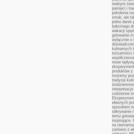
realnym świe
pamięci i tr
pokolenia na
smak, ale ta
jedno danie 
babcinego d
wakacji spę
gotowanie m
wyłącznie o 
doświadczeni
kulinarnych 
tożsamości i
współczesna 
nowe wpływy
eksperyment
produktów z 
możemy pozn
tradycje kul
śródziemnom
interpretacj
codzienne m
Eksperyment
własnych pr
sposobem na
odkrywanie 
temu gotowan
inspirujące.
na niemarno
zarówno z e
widzenia. Wi