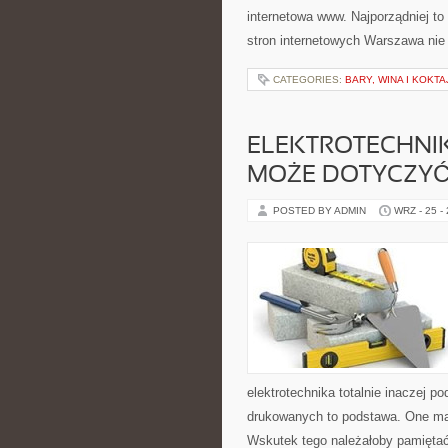
internetowa www. Najporządniej t
stron internetowych Warszawa nie 
CATEGORIES:
BARY, WINA I KOKTA
ELEKTROTECHNIK
MOŻE DOTYCZYĆ
POSTED BY ADMIN
WRZ - 25 -
elektrotechnika totalnie inaczej p
drukowanych to podstawa. One maj
Wskutek tego należałoby pamiętać,