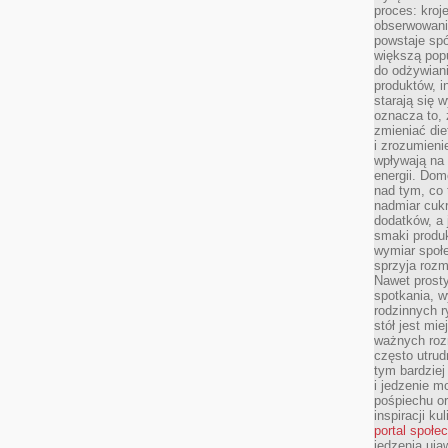
proces: kroj
obserwowani
powstaje spó
większą pop
do odżywiani
produktów, i
starają się w
oznacza to, 
zmieniać die
i zrozumieni
wpływają na
energii. Dom
nad tym, co 
nadmiar cuk
dodatków, a 
smaki produ
wymiar społe
sprzyja rozm
Nawet prosty
spotkania, 
rodzinnych r
stół jest mi
ważnych roz
często utrud
tym bardziej
i jedzenie m
pośpiechu or
inspiracji ku
portal społe
jedzenia uja