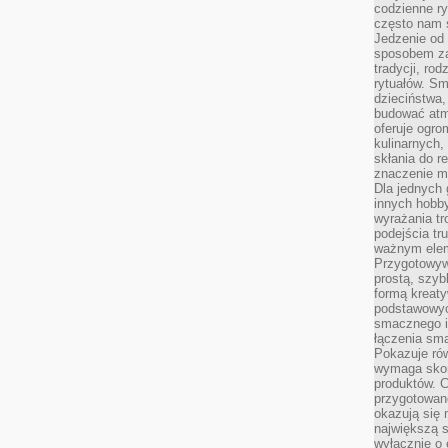
codzienne ry
często nam 
Jedzenie od 
sposobem zas
tradycji, ro
rytuałów. Sm
dzieciństwa,
budować atm
oferuje ogro
kulinarnych,
skłania do re
znaczenie m
Dla jednych 
innych hobb
wyrażania tr
podejścia tr
ważnym elem
Przygotowyw
prostą, szyb
formą kreaty
podstawowyc
smacznego i
łączenia sma
Pokazuje rów
wymaga skom
produktów. C
przygotowan
okazują się 
największą s
wyłącznie o 