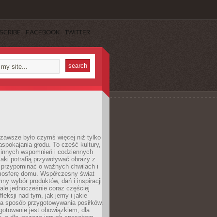
SCRIBE
FACEBOOK
TWITTER
zawsze było czymś więcej niż tylko
pokajania głodu. To część kultury,
dzinnych wspomnień i codziennych
aki potrafią przywoływać obrazy z
 przypominać o ważnych chwilach i
osferę domu. Współczesny świat
mny wybór produktów, dań i inspiracji
 ale jednocześnie coraz częściej
fleksji nad tym, jak jemy i jakie
a sposób przygotowywania posiłków.
gotowanie jest obowiązkiem, dla