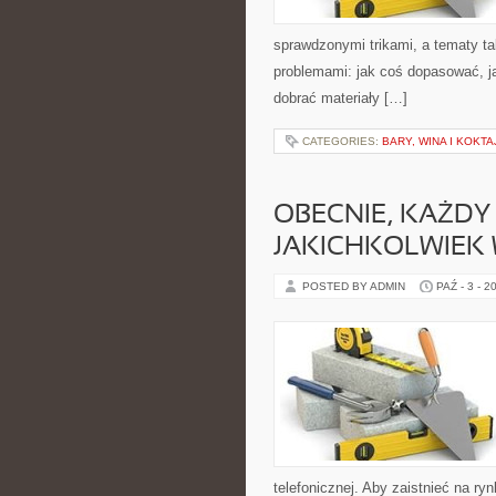
sprawdzonymi trikami, a tematy t
problemami: jak coś dopasować, j
dobrać materiały […]
CATEGORIES:
BARY, WINA I KOKTA
OBECNIE, KAŻDY
JAKICHKOLWIEK
POSTED BY ADMIN
PAŹ - 3 - 2
telefonicznej. Aby zaistnieć na ry