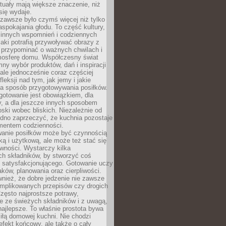
tuały mają większe znaczenie, niż
się wydaje.
zawsze było czymś więcej niż tylko
pokajania głodu. To część kultury,
dzinnych wspomnień i codziennych
aki potrafią przywoływać obrazy z
 przypominać o ważnych chwilach i
osferę domu. Współczesny świat
mny wybór produktów, dań i inspiracji
 ale jednocześnie coraz częściej
fleksji nad tym, jak jemy i jakie
a sposób przygotowywania posiłków.
gotowanie jest obowiązkiem, dla
y, a dla jeszcze innych sposobem
oski wobec bliskich. Niezależnie od
udno zaprzeczyć, że kuchnia pozostaje
entem codzienności.
anie posiłków może być czynnością
ką i użytkową, ale może też stać się
wności. Wystarczy kilka
h składników, by stworzyć coś
 satysfakcjonującego. Gotowanie uczy
ków, planowania oraz cierpliwości.
nież, że dobre jedzenie nie zawsze
plikowanych przepisów czy drogich
zęsto najprostsze potrawy,
e ze świeżych składników i z uwagą,
najlepsze. To właśnie prostota bywa
iłą domowej kuchni. Nie chodzi
efekt końcowy, ale także o cały