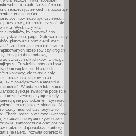
y, a dla jeszcze innych sposobem
oski wobec bliskich. Niezależnie od
udno zaprzeczyć, że kuchnia pozostaje
entem codzienności.
anie posiłków może być czynnością
ką i użytkową, ale może też stać się
wności. Wystarczy kilka
h składników, by stworzyć coś
 satysfakcjonującego. Gotowanie uczy
ków, planowania oraz cierpliwości.
nież, że dobre jedzenie nie zawsze
plikowanych przepisów czy drogich
zęsto najprostsze potrawy,
e ze świeżych składników i z uwagą,
najlepsze. To właśnie prostota bywa
iłą domowej kuchni. Nie chodzi
efekt końcowy, ale także o cały
enie, mieszanie, doprawianie i
e, jak z pojedynczych elementów
jna całość. W ostatnich latach coraz
ularność zyskuje świadome podejście
a. Ludzie częściej czytają składy
nteresują się pochodzeniem żywności i
ybierać lepszej jakości składniki. Nie
że każdy musi od razu radykalnie
tę. Chodzi raczej o większą uważność
e, że codzienne wybory żywieniowe
 zdrowie, samopoczucie oraz poziom
owe jedzenie daje większą kontrolę
trafia na talerz. Pozwala ograniczać