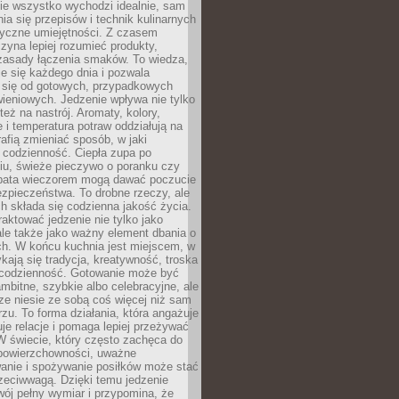
nie wszystko wychodzi idealnie, sam
ia się przepisów i technik kulinarnych
tyczne umiejętności. Z czasem
zyna lepiej rozumieć produkty,
 zasady łączenia smaków. To wiedza,
je się każdego dnia i pozwala
ć się od gotowych, przypadkowych
ieniowych. Jedzenie wpływa nie tylko
 też na nastrój. Aromaty, kolory,
 i temperatura potraw oddziałują na
rafią zmieniać sposób, w jaki
codzienność. Ciepła zupa po
iu, świeże pieczywo o poranku czy
rbata wieczorem mogą dawać poczucie
ezpieczeństwa. To drobne rzeczy, ale
ch składa się codzienna jakość życia.
raktować jedzenie nie tylko jako
le także jako ważny element dbania o
ych. W końcu kuchnia jest miejscem, w
kają się tradycja, kreatywność, troska
 codzienność. Gotowanie może być
ambitne, szybkie albo celebracyjne, ale
e niesie ze sobą coś więcej niż sam
erzu. To forma działania, która angażuje
je relacje i pomaga lepiej przeżywać
W świecie, który często zachęca do
 powierzchowności, uważne
anie i spożywanie posiłków może stać
zeciwwagą. Dzięki temu jedzenie
ój pełny wymiar i przypomina, że