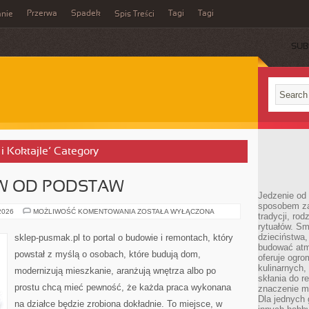
Przerwa
Spadek
Tagi
Tagi
nie
Spis Treści
SUB
 i Koktajle’ Category
 OD PODSTAW
Jedzenie od 
sposobem zas
BUDOWA
 2026
MOŻLIWOŚĆ KOMENTOWANIA
ZOSTAŁA WYŁĄCZONA
tradycji, ro
DOMÓW
rytuałów. Sm
OD
PODSTAW
dzieciństwa,
sklep-pusmak.pl to portal o budowie i remontach, który
budować atm
powstał z myślą o osobach, które budują dom,
oferuje ogro
kulinarnych,
modernizują mieszkanie, aranżują wnętrza albo po
skłania do re
prostu chcą mieć pewność, że każda praca wykonana
znaczenie m
Dla jednych 
na działce będzie zrobiona dokładnie. To miejsce, w