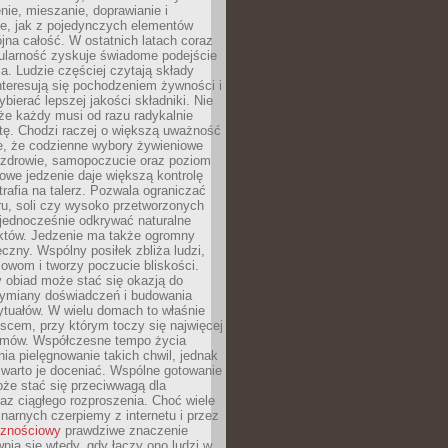
enie, mieszanie, doprawianie i
e, jak z pojedynczych elementów
jna całość. W ostatnich latach coraz
ularność zyskuje świadome podejście
a. Ludzie częściej czytają składy
nteresują się pochodzeniem żywności i
ybierać lepszej jakości składniki. Nie
że każdy musi od razu radykalnie
tę. Chodzi raczej o większą uważność
e, że codzienne wybory żywieniowe
 zdrowie, samopoczucie oraz poziom
owe jedzenie daje większą kontrolę
trafia na talerz. Pozwala ograniczać
ru, soli czy wysoko przetworzonych
jednocześnie odkrywać naturalne
któw. Jedzenie ma także ogromny
czny. Wspólny posiłek zbliża ludzi,
owom i tworzy poczucie bliskości.
 obiad może stać się okazją do
wymiany doświadczeń i budowania
ytuałów. W wielu domach to właśnie
ejscem, przy którym toczy się najwięcej
mów. Współczesne tempo życia
nia pielęgnowanie takich chwil, jednak
 warto je doceniać. Wspólne gotowanie
oże stać się przeciwwagą dla
az ciągłego rozproszenia. Choć wiele
linarnych czerpiemy z internetu i przez
cznościowy
prawdziwe znaczenie
wnia się wtedy, gdy łączy ono ludzi w