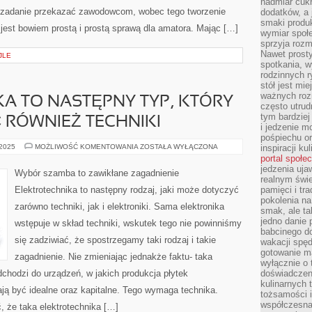
nadmiar cuk
o zadanie przekazać zawodowcom, wobec tego tworzenie
dodatków, a 
smaki produ
jest bowiem prostą i prostą sprawą dla amatora. Mając […]
wymiar społe
sprzyja rozm
Nawet prosty
JLE
spotkania, 
rodzinnych r
stół jest mi
ważnych roz
A TO NASTĘPNY TYP, KTÓRY
często utrud
tym bardziej
 RÓWNIEŻ TECHNIKI
i jedzenie m
pośpiechu or
ELEKTROTECHNIKA
 2025
MOŻLIWOŚĆ KOMENTOWANIA
ZOSTAŁA WYŁĄCZONA
inspiracji ku
TO
portal społe
NASTĘPNY
jedzenia uja
TYP,
Wybór szamba to zawikłane zagadnienie
KTÓRY
realnym świe
MOŻE
Elektrotechnika to następny rodzaj, jaki może dotyczyć
pamięci i tr
DOTYCZYĆ
pokolenia na
RÓWNIEŻ
zarówno techniki, jak i elektroniki. Sama elektronika
TECHNIKI
smak, ale ta
jedno danie 
wstępuje w skład techniki, wskutek tego nie powinniśmy
babcinego d
się zadziwiać, że spostrzegamy taki rodzaj i takie
wakacji spę
gotowanie m
zagadnienie. Nie zmieniając jednakże faktu- taka
wyłącznie o 
odchodzi do urządzeń, w jakich produkcja płytek
doświadczeni
kulinarnych 
ą być idealne oraz kapitalne. Tego wymaga technika.
tożsamości i
współczesna 
 że taka elektrotechnika […]