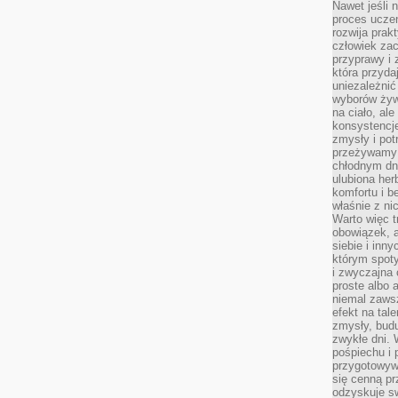
Nawet jeśli 
proces uczen
rozwija prak
człowiek zac
przyprawy i
która przyda
uniezależni
wyborów żyw
na ciało, ale
konsystencje
zmysły i pot
przeżywamy 
chłodnym dn
ulubiona he
komfortu i b
właśnie z ni
Warto więc t
obowiązek, a
siebie i inn
którym spoty
i zwyczajna
proste albo 
niemal zawsz
efekt na tal
zmysły, budu
zwykłe dni. 
pośpiechu i
przygotowyw
się cenną pr
odzyskuje sw