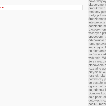
nowe wpływy
eksperyment
JLE
produktów z 
możemy pozn
tradycje kul
śródziemnom
interpretacj
codzienne m
Eksperyment
własnych pr
sposobem na
odkrywanie 
temu gotowan
inspirujące.
na niemarno
zarówno z e
widzenia. Wi
że są niezda
planowania 
rozsądne go
przynieść wi
resztek, pla
potraw czy 
co zostało w
ograniczać s
do jedzenia 
Domowa kuch
daje poczuc
gotowych ro
posiłku może