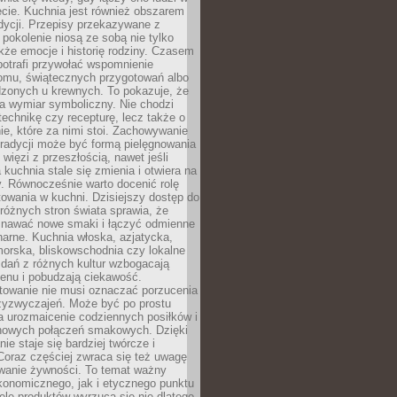
cie. Kuchnia jest również obszarem
adycji. Przepisy przekazywane z
 pokolenie niosą ze sobą nie tylko
kże emocje i historię rodziny. Czasem
potrafi przywołać wspomnienie
omu, świątecznych przygotowań albo
dzonych u krewnych. To pokazuje, że
a wymiar symboliczny. Nie chodzi
technikę czy recepturę, lecz także o
e, które za nimi stoi. Zachowywanie
tradycji może być formą pielęgnowania
 więzi z przeszłością, nawet jeśli
kuchnia stale się zmienia i otwiera na
. Równocześnie warto docenić rolę
owania w kuchni. Dzisiejszy dostęp do
różnych stron świata sprawia, że
awać nowe smaki i łączyć odmienne
inarne. Kuchnia włoska, azjatycka,
orska, bliskowschodnia czy lokalne
e dań z różnych kultur wzbogacają
enu i pobudzają ciekawość.
owanie nie musi oznaczać porzucenia
zyzwyczajeń. Może być po prostu
 urozmaicenie codziennych posiłków i
nowych połączeń smakowych. Dzięki
ie staje się bardziej twórcze i
 Coraz częściej zwraca się też uwagę
wanie żywności. To temat ważny
konomicznego, jak i etycznego punktu
ele produktów wyrzuca się nie dlatego,