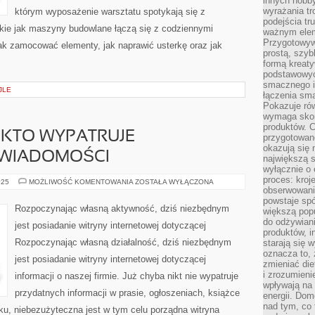
innych hobb
wyrażania tr
którym wyposażenie warsztatu spotykają się z
podejścia tr
akie jak maszyny budowlane łączą się z codziennymi
ważnym elem
Przygotowyw
ak zamocować elementy, jak naprawić usterkę oraz jak
prostą, szyb
formą kreaty
podstawowyc
smacznego i
JLE
łączenia sma
Pokazuje rów
wymaga skom
produktów. C
 KTO WYPATRUJE
przygotowan
okazują się 
 WIADOMOŚCI
największą s
wyłącznie o 
proces: kroj
OBECNIE,
025
MOŻLIWOŚĆ KOMENTOWANIA
ZOSTAŁA WYŁĄCZONA
KAŻDY
obserwowani
KTO
powstaje spó
WYPATRUJE
Rozpoczynając własną aktywność, dziś niezbędnym
większą pop
JAKICHKOLWIEK
WIADOMOŚCI
do odżywiani
jest posiadanie witryny internetowej dotyczącej
produktów, i
Rozpoczynając własną działalność, dziś niezbędnym
starają się w
oznacza to, 
jest posiadanie witryny internetowej dotyczącej
zmieniać die
i zrozumieni
informacji o naszej firmie. Już chyba nikt nie wypatruje
wpływają na
przydatnych informacji w prasie, ogłoszeniach, książce
energii. Dom
nad tym, co 
nku, niebezużyteczna jest w tym celu porządna witryna