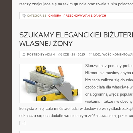
rzeczy znajdujące się na takim gruncie oraz trwale z nim połączo
CATEGORIES:
CHMURA I PRZECHOWYWANIE DANYCH
SZUKAMY ELEGANCKIEJ BIŻUTERI
WŁASNEJ ŻONY
POSTED BY ADMIN
CZE - 28 - 2025
MOŻLIWOŚĆ KOMENTOWA
Skorzystaj z pomocy profe
Nikomu nie musimy chyba 
biżuteria zalicza się do zd
ozdób ciała dla właściwie w
ona ogromną wręcz popularn
wiekami, i także i w obecn
korzysta z niej całe mnóstwo ludzi w dosłownie wszystkich zaką
odznacza się ona dodatkowo niemałym zróżnicowaniem, przez co 
[…]