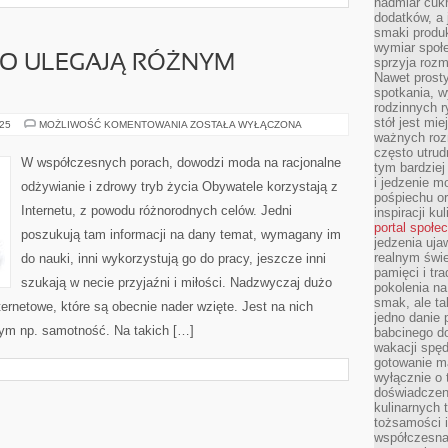
nadmiar cuk
dodatków, a 
smaki produ
wymiar społe
O ULEGAJĄ RÓŻNYM
sprzyja rozm
Nawet prosty
spotkania, 
rodzinnych r
stół jest mi
LUDNOŚĆ
025
MOŻLIWOŚĆ KOMENTOWANIA
ZOSTAŁA WYŁĄCZONA
CZĘSTO
ważnych roz
ULEGAJĄ
często utrud
RÓŻNYM
W współczesnych porach, dowodzi moda na racjonalne
tym bardziej
KONTUZJOM
i jedzenie m
odżywianie i zdrowy tryb życia Obywatele korzystają z
pośpiechu or
Internetu, z powodu różnorodnych celów. Jedni
inspiracji ku
portal społe
poszukują tam informacji na dany temat, wymagany im
jedzenia uja
realnym świe
do nauki, inni wykorzystują go do pracy, jeszcze inni
pamięci i tr
szukają w necie przyjaźni i miłości. Nadzwyczaj dużo
pokolenia na
smak, ale ta
ternetowe, które są obecnie nader wzięte. Jest na nich
jedno danie 
ym np. samotność. Na takich […]
babcinego d
wakacji spę
gotowanie m
wyłącznie o 
doświadczeni
kulinarnych 
tożsamości i
współczesna 