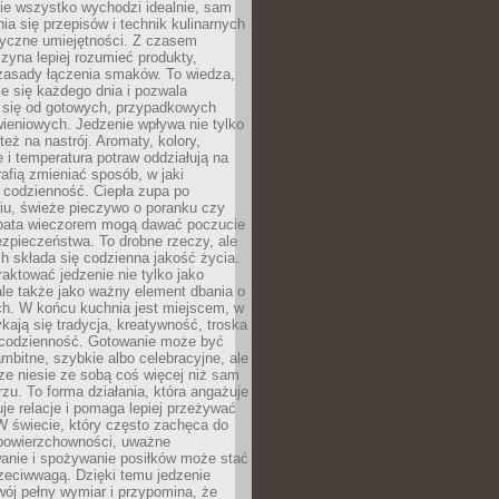
nie wszystko wychodzi idealnie, sam
ia się przepisów i technik kulinarnych
tyczne umiejętności. Z czasem
zyna lepiej rozumieć produkty,
 zasady łączenia smaków. To wiedza,
je się każdego dnia i pozwala
ć się od gotowych, przypadkowych
ieniowych. Jedzenie wpływa nie tylko
 też na nastrój. Aromaty, kolory,
 i temperatura potraw oddziałują na
rafią zmieniać sposób, w jaki
codzienność. Ciepła zupa po
iu, świeże pieczywo o poranku czy
rbata wieczorem mogą dawać poczucie
ezpieczeństwa. To drobne rzeczy, ale
ch składa się codzienna jakość życia.
raktować jedzenie nie tylko jako
le także jako ważny element dbania o
ych. W końcu kuchnia jest miejscem, w
kają się tradycja, kreatywność, troska
 codzienność. Gotowanie może być
ambitne, szybkie albo celebracyjne, ale
e niesie ze sobą coś więcej niż sam
erzu. To forma działania, która angażuje
je relacje i pomaga lepiej przeżywać
W świecie, który często zachęca do
 powierzchowności, uważne
anie i spożywanie posiłków może stać
zeciwwagą. Dzięki temu jedzenie
ój pełny wymiar i przypomina, że