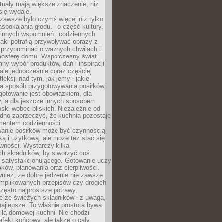
tuały mają większe znaczenie, niż
się wydaje.
zawsze było czymś więcej niż tylko
pokajania głodu. To część kultury,
dzinnych wspomnień i codziennych
aki potrafią przywoływać obrazy z
 przypominać o ważnych chwilach i
osferę domu. Współczesny świat
mny wybór produktów, dań i inspiracji
 ale jednocześnie coraz częściej
fleksji nad tym, jak jemy i jakie
a sposób przygotowywania posiłków.
gotowanie jest obowiązkiem, dla
y, a dla jeszcze innych sposobem
oski wobec bliskich. Niezależnie od
udno zaprzeczyć, że kuchnia pozostaje
entem codzienności.
anie posiłków może być czynnością
ką i użytkową, ale może też stać się
wności. Wystarczy kilka
h składników, by stworzyć coś
 satysfakcjonującego. Gotowanie uczy
ków, planowania oraz cierpliwości.
nież, że dobre jedzenie nie zawsze
plikowanych przepisów czy drogich
zęsto najprostsze potrawy,
e ze świeżych składników i z uwagą,
najlepsze. To właśnie prostota bywa
iłą domowej kuchni. Nie chodzi
efekt końcowy, ale także o cały