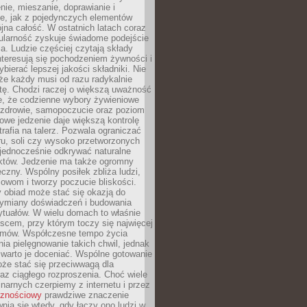
enie, mieszanie, doprawianie i
e, jak z pojedynczych elementów
jna całość. W ostatnich latach coraz
ularność zyskuje świadome podejście
a. Ludzie częściej czytają składy
nteresują się pochodzeniem żywności i
ybierać lepszej jakości składniki. Nie
że każdy musi od razu radykalnie
tę. Chodzi raczej o większą uważność
e, że codzienne wybory żywieniowe
 zdrowie, samopoczucie oraz poziom
owe jedzenie daje większą kontrolę
trafia na talerz. Pozwala ograniczać
ru, soli czy wysoko przetworzonych
jednocześnie odkrywać naturalne
któw. Jedzenie ma także ogromny
czny. Wspólny posiłek zbliża ludzi,
owom i tworzy poczucie bliskości.
 obiad może stać się okazją do
wymiany doświadczeń i budowania
ytuałów. W wielu domach to właśnie
ejscem, przy którym toczy się najwięcej
mów. Współczesne tempo życia
nia pielęgnowanie takich chwil, jednak
 warto je doceniać. Wspólne gotowanie
oże stać się przeciwwagą dla
az ciągłego rozproszenia. Choć wiele
linarnych czerpiemy z internetu i przez
cznościowy
prawdziwe znaczenie
wnia się wtedy, gdy łączy ono ludzi w