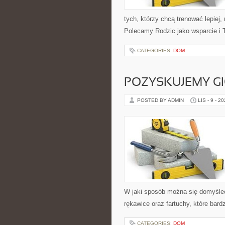
tych, którzy chcą trenować lepiej,
Polecamy Rodzic jako wsparcie i T
CATEGORIES:
DOM
POZYSKUJEMY G
POSTED BY ADMIN
LIS - 9 - 2
W jaki sposób można się domyśleć
rękawice oraz fartuchy, które bard
CATEGORIES:
DOM