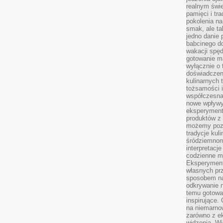
realnym świe
pamięci i tr
pokolenia na
smak, ale ta
jedno danie 
babcinego d
wakacji spę
gotowanie m
wyłącznie o 
doświadczeni
kulinarnych 
tożsamości i
współczesna 
nowe wpływy
eksperyment
produktów z 
możemy pozn
tradycje kul
śródziemnom
interpretacj
codzienne m
Eksperyment
własnych pr
sposobem na
odkrywanie 
temu gotowan
inspirujące.
na niemarno
zarówno z e
widzenia. Wi