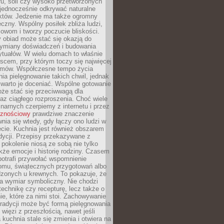
ru, soli czy wysoko przetworzonych
jednocześnie odkrywać naturalne
któw. Jedzenie ma także ogromny
czny. Wspólny posiłek zbliża ludzi,
owom i tworzy poczucie bliskości.
 obiad może stać się okazją do
wymiany doświadczeń i budowania
ytuałów. W wielu domach to właśnie
ejscem, przy którym toczy się najwięcej
mów. Współczesne tempo życia
nia pielęgnowanie takich chwil, jednak
 warto je doceniać. Wspólne gotowanie
oże stać się przeciwwagą dla
az ciągłego rozproszenia. Choć wiele
linarnych czerpiemy z internetu i przez
cznościowy
prawdziwe znaczenie
wnia się wtedy, gdy łączy ono ludzi w
cie. Kuchnia jest również obszarem
adycji. Przepisy przekazywane z
 pokolenie niosą ze sobą nie tylko
kże emocje i historię rodziny. Czasem
potrafi przywołać wspomnienie
omu, świątecznych przygotowań albo
dzonych u krewnych. To pokazuje, że
a wymiar symboliczny. Nie chodzi
technikę czy recepturę, lecz także o
e, które za nimi stoi. Zachowywanie
tradycji może być formą pielęgnowania
 więzi z przeszłością, nawet jeśli
kuchnia stale się zmienia i otwiera na