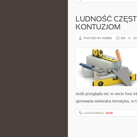
LUDNOŚĆ CZĘST
KONTUZJOM
POSTED BY ADMIN
SIE - 5 - 2
osób przegląda też w necie fora in
ujmowana wieloraka tematyka, w t
CATEGORIES:
DOM