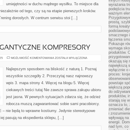
innych hobb
umiejętności w duchu mądrego wysiłku. To miejsce dla
wyrażania tr
podejścia tr
 niezależnie od tego, czy są na etapie pierwszych kroków.
ważnym elem
Przygotowyw
rening dorosłych. W centrum serwisu stoi […]
prostą, szyb
formą kreaty
podstawowyc
smacznego i
łączenia sma
Pokazuje rów
IGANTYCZNE KOMPRESORY
wymaga skom
produktów. C
przygotowan
POZYSKUJEMY
025
MOŻLIWOŚĆ KOMENTOWANIA
ZOSTAŁA WYŁĄCZONA
okazują się 
GIGANTYCZNE
KOMPRESORY
największą s
Najlepszym sposobem na bliskość z naturą 1. Poznaj
wyłącznie o 
proces: kroj
wszystkie szczegóły 2. Przeczytaj nasz najnowszy
obserwowani
wpis 3. mapa strony 4. Więcej na blogu 5. Więcej
powstaje spó
większą pop
ciekawych treści tutaj Nie zawsze sprawa zakupu ubioru
do odżywiani
produktów, i
jest jasna. W pewnych sytuacjach zdarza się, że odzież
starają się w
robocza muszą zagwarantować sobie sami pracobiorcy.
oznacza to, 
zmieniać die
 – nie będą to wprawne kostiumy. Jedynie stereotypowe
i zrozumieni
ziej pasują na ekspedienta sklepu, […]
wpływają na
energii. Dom
nad tym, co 