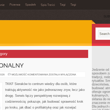
Przerwa
Spadek
Tagi
Tagi
nie
Spis Treści
SUB
egory
JONALNY
Jedzenie od 
sposobem zas
TRENING
2026
MOŻLIWOŚĆ KOMENTOWANIA
ZOSTAŁA WYŁĄCZONA
tradycji, ro
FUNKCJONALNY
rytuałów. Sm
TKKF Sieraków to centrum wiedzy dla osób, które
dzieciństwa,
budować atm
traktują aktywność nie jako jednorazowy zryw, lecz jako
oferuje ogro
kulinarnych,
drogę. Serwis łączy perspektywę rozwojową z
skłania do re
codziennością: pokazuje, jak budować sprawność krok
znaczenie m
Dla jednych 
po kroku, jak dbać o profilaktykę oraz jak rozwijać