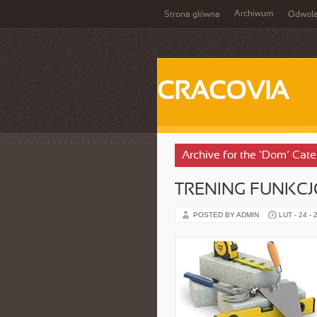
Archiwum
Strona główna
Odwoła
CRACOVIA
Archive for the ‘Dom’ Cat
TRENING FUNKC
POSTED BY ADMIN
LUT - 24 - 