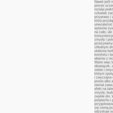
Nawet jeśli 
proces uczen
rozwija prak
człowiek zac
przyprawy i
która przyda
uniezależni
wyborów żyw
na ciało, ale
konsystencje
zmysły i pot
przeżywamy 
chłodnym dn
ulubiona he
komfortu i b
właśnie z ni
Warto więc t
obowiązek, a
siebie i inn
którym spoty
i zwyczajna
proste albo 
niemal zawsz
efekt na tal
zmysły, budu
zwykłe dni. 
pośpiechu i
przygotowyw
się cenną pr
odzyskuje sw