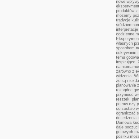
nowe wpływy
eksperyment
produktów z 
możemy pozn
tradycje kul
śródziemnom
interpretacj
codzienne m
Eksperyment
własnych pr
sposobem na
odkrywanie 
temu gotowan
inspirujące.
na niemarno
zarówno z e
widzenia. Wi
że są niezda
planowania 
rozsądne go
przynieść wi
resztek, pla
potraw czy 
co zostało w
ograniczać s
do jedzenia 
Domowa kuch
daje poczuc
gotowych ro
posiłku może