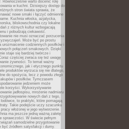
. Równocześnie warto docenić rolę
owania w kuchni. Dzisiejszy dostęp do
różnych stron świata sprawia, że
awać nowe smaki i łączyć odmienne
inarne. Kuchnia włoska, azjatycka,
orska, bliskowschodnia czy lokalne
e dań z różnych kultur wzbogacają
enu i pobudzają ciekawość.
owanie nie musi oznaczać porzucenia
zyzwyczajeń. Może być po prostu
 urozmaicenie codziennych posiłków i
nowych połączeń smakowych. Dzięki
ie staje się bardziej twórcze i
 Coraz częściej zwraca się też uwagę
wanie żywności. To temat ważny
konomicznego, jak i etycznego punktu
ele produktów wyrzuca się nie dlatego,
tne do spożycia, lecz z powodu złego
zakupów i posiłków. Tymczasem
spodarowanie jedzeniem może
ele korzyści. Wykorzystywanie
nowanie jadłospisu, mrożenie nadmiaru
przygotowywanie nowych dań z tego,
 lodówce, to praktyki, które pomagają
traty. Takie podejście uczy szacunku
i pracy włożonej w jego wytworzenie.
nia ma jeszcze jedną ważną zaletę:
ie sprawczości. W świecie pełnym
związań samodzielne przygotowanie
 być źródłem satysfakcji i dumy.