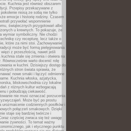
cie. Kuchnia jest również obszarem
adycji. Przepisy przekazywane z
 pokolenie niosą ze sobą nie tylko
kże emocje i historię rodziny. Czasem
potrafi przywołać wspomnienie
omu, świątecznych przygotowań albo
dzonych u krewnych. To pokazuje, że
a wymiar symboliczny. Nie chodzi
technikę czy recepturę, lecz także o
e, które za nimi stoi. Zachowywanie
tradycji może być formą pielęgnowania
 więzi z przeszłością, nawet jeśli
kuchnia stale się zmienia i otwiera na
. Równocześnie warto docenić rolę
owania w kuchni. Dzisiejszy dostęp do
różnych stron świata sprawia, że
awać nowe smaki i łączyć odmienne
inarne. Kuchnia włoska, azjatycka,
orska, bliskowschodnia czy lokalne
e dań z różnych kultur wzbogacają
enu i pobudzają ciekawość.
owanie nie musi oznaczać porzucenia
zyzwyczajeń. Może być po prostu
 urozmaicenie codziennych posiłków i
nowych połączeń smakowych. Dzięki
ie staje się bardziej twórcze i
 Coraz częściej zwraca się też uwagę
wanie żywności. To temat ważny
konomicznego, jak i etycznego punktu
ele produktów wyrzuca się nie dlatego,