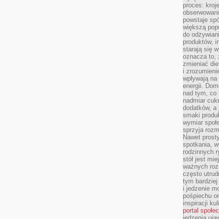
proces: kroj
obserwowani
powstaje spó
większą pop
do odżywiani
produktów, i
starają się w
oznacza to, 
zmieniać die
i zrozumieni
wpływają na
energii. Dom
nad tym, co 
nadmiar cuk
dodatków, a 
smaki produ
wymiar społe
sprzyja rozm
Nawet prosty
spotkania, 
rodzinnych r
stół jest mi
ważnych roz
często utrud
tym bardziej
i jedzenie m
pośpiechu or
inspiracji ku
portal społe
jedzenia uja