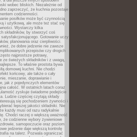
y, a dla jeszcze innych sposobem
oski wobec bliskich. Niezależnie od
udno zaprzeczyć, że kuchnia pozostaje
entem codzienności.
anie posiłków może być czynnością
ką i użytkową, ale może też stać się
wności. Wystarczy kilka
h składników, by stworzyć coś
 satysfakcjonującego. Gotowanie uczy
ków, planowania oraz cierpliwości.
nież, że dobre jedzenie nie zawsze
plikowanych przepisów czy drogich
zęsto najprostsze potrawy,
e ze świeżych składników i z uwagą,
najlepsze. To właśnie prostota bywa
iłą domowej kuchni. Nie chodzi
efekt końcowy, ale także o cały
enie, mieszanie, doprawianie i
e, jak z pojedynczych elementów
jna całość. W ostatnich latach coraz
ularność zyskuje świadome podejście
a. Ludzie częściej czytają składy
nteresują się pochodzeniem żywności i
ybierać lepszej jakości składniki. Nie
że każdy musi od razu radykalnie
tę. Chodzi raczej o większą uważność
e, że codzienne wybory żywieniowe
 zdrowie, samopoczucie oraz poziom
owe jedzenie daje większą kontrolę
trafia na talerz. Pozwala ograniczać