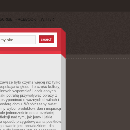
SCRIBE
FACEBOOK
TWITTER
zawsze było czymś więcej niż tylko
pokajania głodu. To część kultury,
dzinnych wspomnień i codziennych
aki potrafią przywoływać obrazy z
 przypominać o ważnych chwilach i
osferę domu. Współczesny świat
mny wybór produktów, dań i inspiracji
 ale jednocześnie coraz częściej
fleksji nad tym, jak jemy i jakie
a sposób przygotowywania posiłków.
gotowanie jest obowiązkiem, dla