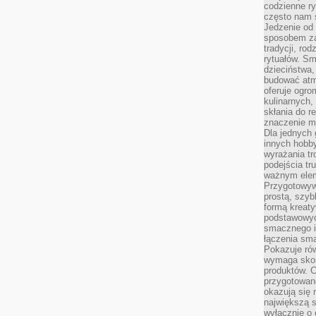
codzienne ry
często nam 
Jedzenie od 
sposobem zas
tradycji, ro
rytuałów. Sm
dzieciństwa,
budować atm
oferuje ogro
kulinarnych,
skłania do re
znaczenie m
Dla jednych 
innych hobb
wyrażania tr
podejścia tr
ważnym elem
Przygotowyw
prostą, szyb
formą kreaty
podstawowyc
smacznego i
łączenia sma
Pokazuje rów
wymaga skom
produktów. C
przygotowan
okazują się 
największą s
wyłącznie o 