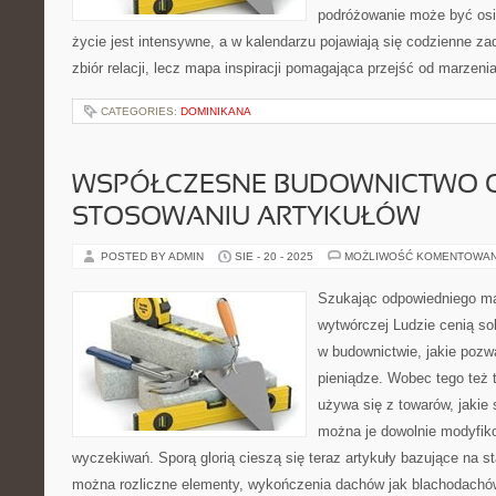
podróżowanie może być osi
życie jest intensywne, a w kalendarzu pojawiają się codzienne zad
zbiór relacji, lecz mapa inspiracji pomagająca przejść od marzenia
CATEGORIES:
DOMINIKANA
WSPÓŁCZESNE BUDOWNICTWO OP
STOSOWANIU ARTYKUŁÓW
POSTED BY ADMIN
SIE - 20 - 2025
MOŻLIWOŚĆ KOMENTOWA
Szukając odpowiedniego mat
wytwórczej Ludzie cenią so
w budownictwie, jakie pozw
pieniądze. Wobec tego też 
używa się z towarów, jakie
można je dowolnie modyfik
wyczekiwań. Sporą glorią cieszą się teraz artykuły bazujące na st
można rozliczne elementy, wykończenia dachów jak blachodachów