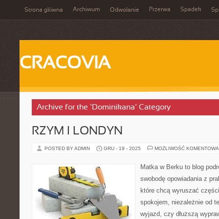
Archiwum
Przerwa
Spadek
Strona główna
Odwołanie
Spi
CRACOVIA
Archive for the ‘Dominikana’ Category
RZYM I LONDYN
POSTED BY ADMIN
GRU - 19 - 2025
MOŻLIWOŚĆ KOMENTOWA
Matka w Berku to blog podr
swobodę opowiadania z prak
które chcą wyruszać części
spokojem, niezależnie od te
wyjazd, czy dłuższą wypraw