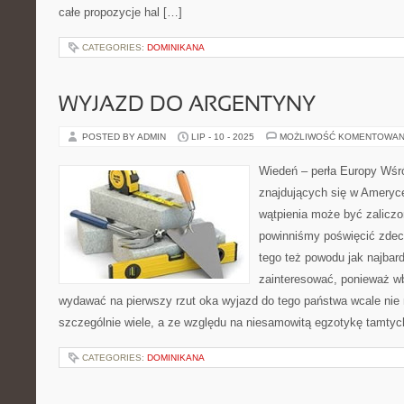
całe propozycje hal […]
CATEGORIES:
DOMINIKANA
WYJAZD DO ARGENTYNY
POSTED BY ADMIN
LIP - 10 - 2025
MOŻLIWOŚĆ KOMENTOWAN
Wiedeń – perła Europy Wśr
znajdujących się w Ameryc
wątpienia może być zaliczo
powinniśmy poświęcić zdec
tego też powodu jak najbardz
zainteresować, ponieważ w
wydawać na pierwszy rzut oka wyjazd do tego państwa wcale nie
szczególnie wiele, a ze względu na niesamowitą egzotykę tamtych
CATEGORIES:
DOMINIKANA