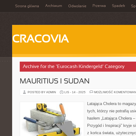
Archiwum
Przerwa
Spadek
Strona główna
Odwołanie
Spi
CRACOVIA
Archive for the ‘Eurocash Kindergeld’ Category
MAURITIUS I SUDAN
POSTED BY ADMIN
LIS - 14 - 2025
MOŻLIWOŚĆ KOMENTOWAN
Latająca Cholera to magazy
tych, którzy nie potrafią u
hasłem „Latająca Cholera –
Przygód i Inspiracji” kryje 
z końca świata, użytecznyc