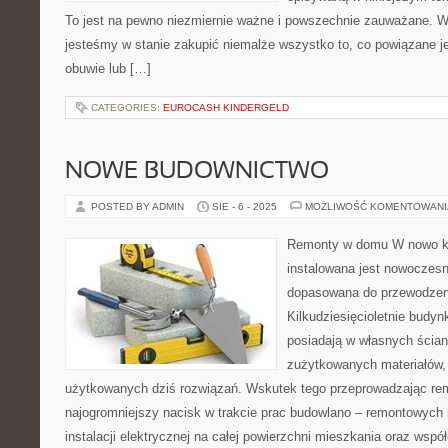
To jest na pewno niezmiernie ważne i powszechnie zauważane. W
jesteśmy w stanie zakupić niemalże wszystko to, co powiązane jes
obuwie lub […]
CATEGORIES:
EUROCASH KINDERGELD
NOWE BUDOWNICTWO
POSTED BY ADMIN
SIE - 6 - 2025
MOŻLIWOŚĆ KOMENTOWAN
Remonty w domu W nowo k
instalowana jest nowoczesna
dopasowana do przewodzeni
Kilkudziesięcioletnie budyn
posiadają w własnych ściana
zużytkowanych materiałów, 
użytkowanych dziś rozwiązań. Wskutek tego przeprowadzając rem
najogromniejszy nacisk w trakcie prac budowlano – remontowych 
instalacji elektrycznej na całej powierzchni mieszkania oraz wspó