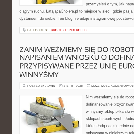
przemyśleń o tym, jak nap
ciągłym ruchu. LatającaCholera.pl to miejsce w sieci, gdzie pasja
dystansem do siebie. Ten blog nie udaje instagramowej pocztówki
CATEGORIES:
EUROCASH KINDERGELD
ZANIM WEŹMIEMY SIĘ DO ROBO
NAPISANIEM WNIOSKU O DOFI
PRZYPISYWANE PRZEZ UNIĘ EUR
WINNYŚMY
POSTED BY ADMIN
SIE - 8 - 2025
MOŻLIWOŚĆ KOMENTOWAN
Nim weźmiemy się do robot
dofinansowanie przyznawan
winnyśmy Sklep piłkarski wł
sklepach sportowych. Jednak
które kładą nacisk jednie 
opisywaną w niniejszym tek