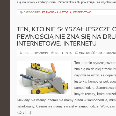
się na nowo każdego dnia. Przedszkole76 pokazuje, że wychowani
CATEGORIES:
FRANCUSKA HISTORIA I DZIEDZICTWO
TEN, KTO NIE SŁYSZAŁ JESZCZE 
PEWNOŚCIĄ NIE ZNA SIĘ NA DRU
INTERNETOWEJ INTERNETU
POSTED BY ADMIN
SIE - 4 - 2025
MOŻLIWOŚĆ KOMENTOWAN
Ten, kto nie słyszał jeszcz
zna się na drugiej stronie i
najnowsze wozy, są dopełn
lusterka, komputer pokład
samochodzie. Zamontowanie
innych rzeczy, które potrze
Niekiedy nie wiemy, czemu nie mamy prądu w samochodzie, mimo
naładowany. Czemu nie mamy świateł w samochodzie. Wówczas p
który […]