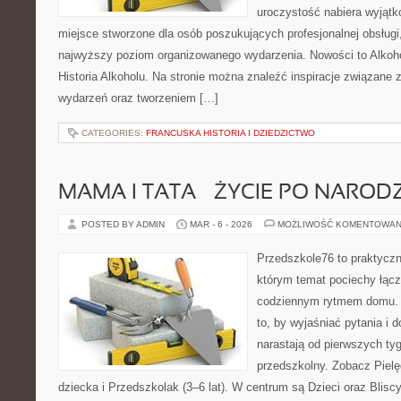
uroczystość nabiera wyjątk
miejsce stworzone dla osób poszukujących profesjonalnej obsługi
najwyższy poziom organizowanego wydarzenia. Nowości to Alkohol
Historia Alkoholu. Na stronie można znaleźć inspiracje związane z
wydarzeń oraz tworzeniem […]
CATEGORIES:
FRANCUSKA HISTORIA I DZIEDZICTWO
MAMA I TATA – ŻYCIE PO NAROD
POSTED BY ADMIN
MAR - 6 - 2026
MOŻLIWOŚĆ KOMENTOWAN
Przedszkole76 to praktyczny
którym temat pociechy łączy
codziennym rytmem domu. T
to, by wyjaśniać pytania i 
narastają od pierwszych ty
przedszkolny. Zobacz Pielę
dziecka i Przedszkolak (3–6 lat). W centrum są Dzieci oraz Bliscy,