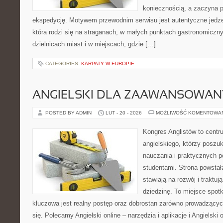
koniecznością, a zaczyna 
ekspedycję. Motywem przewodnim serwisu jest autentyczne jedzen
która rodzi się na straganach, w małych punktach gastronomiczn
dzielnicach miast i w miejscach, gdzie […]
CATEGORIES:
KARPATY W EUROPIE
ANGIELSKI DLA ZAAWANSOWA
POSTED BY ADMIN
LUT - 20 - 2026
MOŻLIWOŚĆ KOMENTOWA
Kongres Anglistów to centr
angielskiego, którzy poszu
nauczania i praktycznych 
studentami. Strona powstał
stawiają na rozwój i traktu
dziedzinę. To miejsce spotka
kluczowa jest realny postęp oraz dobrostan zarówno prowadzących
się. Polecamy Angielski online – narzędzia i aplikacje i Angielski o