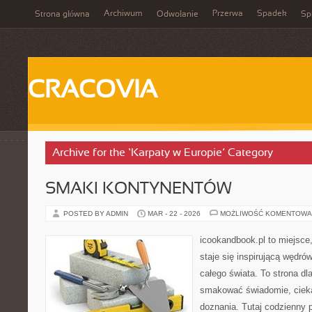
Archiwum
Przerwa
Spadek
Strona główna
Odwołanie
Spi
CRACOVIA
Archive for the ‘Karpaty w Europie’ Category
SMAKI KONTYNENTÓW
POSTED BY ADMIN
MAR - 22 - 2026
MOŻLIWOŚĆ KOMENTOWA
icookandbook.pl to miejsce,
staje się inspirującą wędr
całego świata. To strona dl
smakować świadomie, cieka
doznania. Tutaj codzienny 