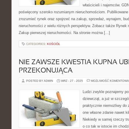
właścicieli i najemców. GD
poświęcony szeroko rozumianym nieruchomościom. Publikowane m
zrozumieć rynek oraz spojrzeć na zakup, sprzedaż, wynajem, bud
nieruchomości z wielu różnych perspektyw. Zobacz także Rynek n
Zakup pierwszej nieruchomości. Na stronie można […]
CATEGORIES:
KOŚCIÓŁ
NIE ZAWSZE KWESTIA KUPNA UB
PRZEKONUJĄCA
POSTED BY ADMIN
WRZ - 27 - 2025
MOŻLIWOŚĆ KOMENTOWA
Ludzi zwykle poznajemy po
dziewcząt, a już w szczegól
praktycznie niemożliwy do 
one własne zdanie nawet ki
Niekiedy w samej rzeczy tr
o co tak w istocie im chodz