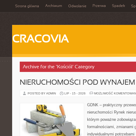
Archiwum
Przerwa
Spadek
Strona główna
Odwołanie
Spi
CRACOVIA
Archive for the ‘Kościół’ Category
NIERUCHOMOŚCI POD WYNAJEM
POSTED BY ADMIN
LIP - 15 - 2026
MOŻLIWOŚĆ KOMENTOWAN
GDNK – praktyczny przewod
nieruchomości Rynek nieru
którym poważne zobowiązan
formalnościami, zmianami 
indywidualnymi potrzebami 