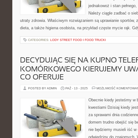
jednakowoż i stan pełnego,
Należy ciągle zadbać o sie
utraty zdrowia. Właściwym rozwiązaniem są uprawianie sportów, 
dieta, a także higiena osobista, na przykład częste mycie rąk. Gd
CATEGORIES:
LODY STREET FOOD I FOOD TRUCKI
DECYDUJĄC SIĘ NA KUPNO TEL
KOMÓRKOWEGO KIERUJEMY UWA
CO OFERUJE
POSTED BY ADMIN
PAŹ - 13 - 2025
MOŻLIWOŚĆ KOMENTOWA
Obecnie kiedy jesteśmy w 
kwestiami Dzisiaj kiedy j
za sprawami dnia codzienn
domem trudno obejść się be
nie będziemy musieli iść w
odwiedziny do znajomych. W