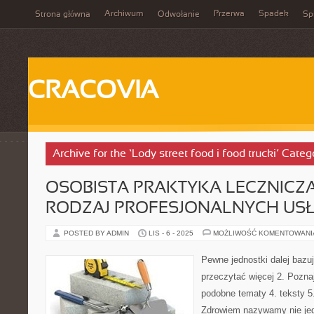
Archiwum
Przerwa
Spadek
Strona główna
Odwołanie
Spi
CRACOVIA
Archive for the ‘Lody street food i food trucki’ Categ
OSOBISTA PRAKTYKA LECZNICZA
RODZAJ PROFESJONALNYCH US
POSTED BY ADMIN
LIS - 6 - 2025
MOŻLIWOŚĆ KOMENTOWAN
Pewne jednostki dalej bazują
przeczytać więcej 2. Pozna
podobne tematy 4. teksty 5.
Zdrowiem nazywamy nie jed