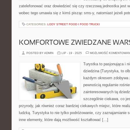
zatelefonować oraz dowiedzieć się czy rzeczową jednostka jest 
wobec tego umawia się z kimś pisząc sms-y, natomiast jeżeli pot
CATEGORIES:
LODY STREET FOOD I FOOD TRUCKI
KOMFORTOWE ZWIEDZANE WAR
POSTED BY ADMIN
LIP - 19 - 2025
MOŻLIWOŚĆ KOMENTOWAN
Turystka to pasjonująca i n
dziedzina {Turystyka, to ol
każdym okresem zdobywa zu
pewnością regularnie rośnie
zainteresowanych tą dziedz
szczególnie ciekawa, co je
przyrody, jak również coraz bardziej ciekawych miejsc, które real
ludzką. Turystyka to nie tylko podróżowanie, czy zaznajamianie so
inne elementy, które dają możliwość kształtować […]