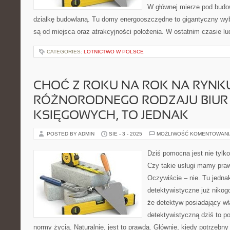
W głównej mierze pod bud
działkę budowlaną. Tu domy energooszczędne to gigantyczny wyb
są od miejsca oraz atrakcyjności położenia. W ostatnim czasie l
CATEGORIES:
LOTNICTWO W POLSCE
CHOĆ Z ROKU NA ROK NA RYNK
RÓŻNORODNEGO RODZAJU BIUR
KSIĘGOWYCH, TO JEDNAK
POSTED BY ADMIN
SIE - 3 - 2025
MOŻLIWOŚĆ KOMENTOWAN
Dziś pomocna jest nie tylko
Czy takie usługi mamy praw
Oczywiście – nie. Tu jedna
detektywistyczne już nikog
że detektyw posiadający w
detektywistyczną dziś to po
normy życia. Naturalnie, jest to prawdą. Głównie, kiedy potrzebny