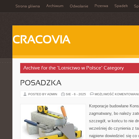
Archiwum
Przerwa
Spadek
Strona główna
Odwołanie
Spi
CRACOVIA
Archive for the ‘Lotnictwo w Polsce’ Category
POSADZKA
POSTED BY ADMIN
SIE - 6 - 2025
MOŻLIWOŚĆ KOMENTOWAN
Korporacje budowlane Kons
zagmatwany, bo należy zat
szczegół, w końcu to nie dr
wcześniej do czynienia z t
najpierw dowiedzieć się co 