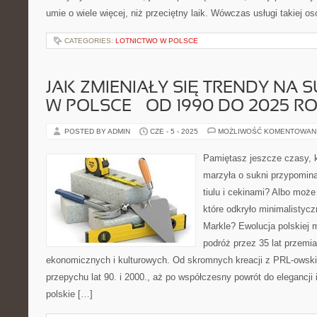
umie o wiele więcej, niż przeciętny laik. Wówczas usługi takiej o
CATEGORIES:
LOTNICTWO W POLSCE
JAK ZMIENIAŁY SIĘ TRENDY NA 
W POLSCE – OD 1990 DO 2025 R
POSTED BY ADMIN
CZE - 5 - 2025
MOŻLIWOŚĆ KOMENTOWAN
Pamiętasz jeszcze czasy, 
marzyła o sukni przypomina
tiulu i cekinami? Albo może
które odkryło minimalistyc
Markle? Ewolucja polskiej 
podróż przez 35 lat przemi
ekonomicznych i kulturowych. Od skromnych kreacji z PRL-owski
przepychu lat 90. i 2000., aż po współczesny powrót do elegancj
polskie […]