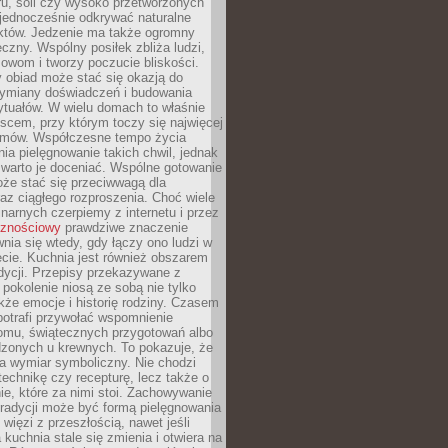
ru, soli czy wysoko przetworzonych
jednocześnie odkrywać naturalne
któw. Jedzenie ma także ogromny
czny. Wspólny posiłek zbliża ludzi,
owom i tworzy poczucie bliskości.
 obiad może stać się okazją do
wymiany doświadczeń i budowania
ytuałów. W wielu domach to właśnie
ejscem, przy którym toczy się najwięcej
mów. Współczesne tempo życia
nia pielęgnowanie takich chwil, jednak
 warto je doceniać. Wspólne gotowanie
oże stać się przeciwwagą dla
az ciągłego rozproszenia. Choć wiele
linarnych czerpiemy z internetu i przez
cznościowy
prawdziwe znaczenie
wnia się wtedy, gdy łączy ono ludzi w
cie. Kuchnia jest również obszarem
adycji. Przepisy przekazywane z
 pokolenie niosą ze sobą nie tylko
kże emocje i historię rodziny. Czasem
potrafi przywołać wspomnienie
omu, świątecznych przygotowań albo
dzonych u krewnych. To pokazuje, że
a wymiar symboliczny. Nie chodzi
technikę czy recepturę, lecz także o
e, które za nimi stoi. Zachowywanie
tradycji może być formą pielęgnowania
 więzi z przeszłością, nawet jeśli
kuchnia stale się zmienia i otwiera na