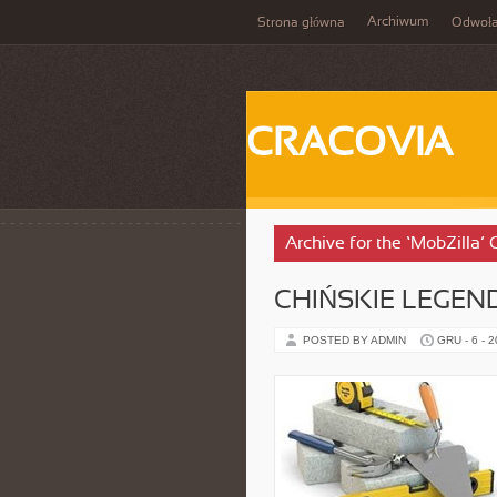
Archiwum
Strona główna
Odwoła
CRACOVIA
Archive for the ‘MobZilla’
CHIŃSKIE LEGEND
POSTED BY ADMIN
GRU - 6 - 