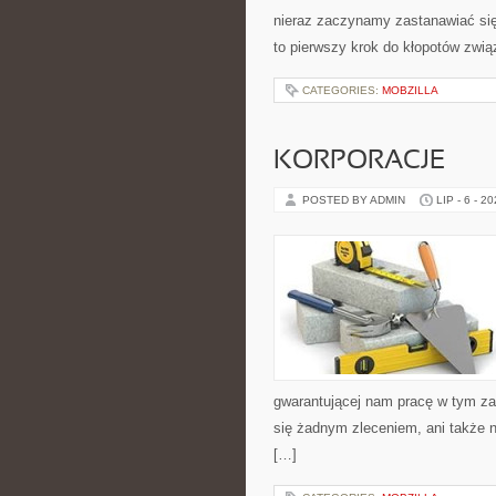
nieraz zaczynamy zastanawiać się
to pierwszy krok do kłopotów zwi
CATEGORIES:
MOBZILLA
KORPORACJE
POSTED BY ADMIN
LIP - 6 - 2
gwarantującej nam pracę w tym zaw
się żadnym zleceniem, ani także n
[…]