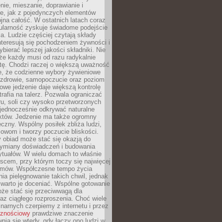
enie, mieszanie, doprawianie i
e, jak z pojedynczych elementów
jna całość. W ostatnich latach coraz
ularność zyskuje świadome podejście
a. Ludzie częściej czytają składy
nteresują się pochodzeniem żywności i
ybierać lepszej jakości składniki. Nie
że każdy musi od razu radykalnie
tę. Chodzi raczej o większą uważność
e, że codzienne wybory żywieniowe
 zdrowie, samopoczucie oraz poziom
owe jedzenie daje większą kontrolę
trafia na talerz. Pozwala ograniczać
ru, soli czy wysoko przetworzonych
jednocześnie odkrywać naturalne
któw. Jedzenie ma także ogromny
czny. Wspólny posiłek zbliża ludzi,
owom i tworzy poczucie bliskości.
 obiad może stać się okazją do
wymiany doświadczeń i budowania
ytuałów. W wielu domach to właśnie
ejscem, przy którym toczy się najwięcej
mów. Współczesne tempo życia
nia pielęgnowanie takich chwil, jednak
 warto je doceniać. Wspólne gotowanie
oże stać się przeciwwagą dla
az ciągłego rozproszenia. Choć wiele
linarnych czerpiemy z internetu i przez
cznościowy
prawdziwe znaczenie
wnia się wtedy, gdy łączy ono ludzi w