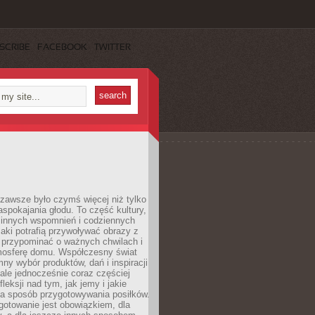
SCRIBE
FACEBOOK
TWITTER
zawsze było czymś więcej niż tylko
pokajania głodu. To część kultury,
dzinnych wspomnień i codziennych
aki potrafią przywoływać obrazy z
 przypominać o ważnych chwilach i
osferę domu. Współczesny świat
mny wybór produktów, dań i inspiracji
 ale jednocześnie coraz częściej
fleksji nad tym, jak jemy i jakie
a sposób przygotowywania posiłków.
gotowanie jest obowiązkiem, dla