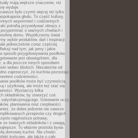
tuały mają większe znaczenie, niż
się wydaje.
zawsze było czymś więcej niż tylko
pokajania głodu. To część kultury,
dzinnych wspomnień i codziennych
aki potrafią przywoływać obrazy z
 przypominać o ważnych chwilach i
osferę domu. Współczesny świat
mny wybór produktów, dań i inspiracji
 ale jednocześnie coraz częściej
fleksji nad tym, jak jemy i jakie
a sposób przygotowywania posiłków.
gotowanie jest obowiązkiem, dla
y, a dla jeszcze innych sposobem
oski wobec bliskich. Niezależnie od
udno zaprzeczyć, że kuchnia pozostaje
entem codzienności.
anie posiłków może być czynnością
ką i użytkową, ale może też stać się
wności. Wystarczy kilka
h składników, by stworzyć coś
 satysfakcjonującego. Gotowanie uczy
ków, planowania oraz cierpliwości.
nież, że dobre jedzenie nie zawsze
plikowanych przepisów czy drogich
zęsto najprostsze potrawy,
e ze świeżych składników i z uwagą,
najlepsze. To właśnie prostota bywa
iłą domowej kuchni. Nie chodzi
efekt końcowy, ale także o cały