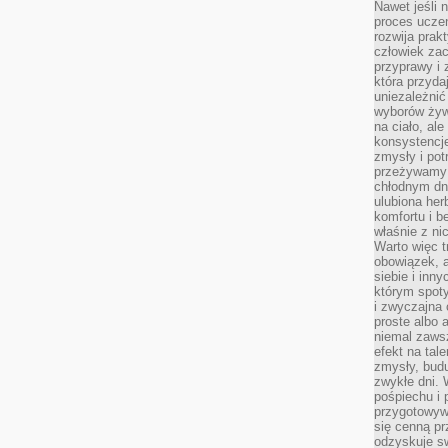
Nawet jeśli 
proces uczen
rozwija prak
człowiek zac
przyprawy i
która przyda
uniezależni
wyborów żyw
na ciało, ale
konsystencje
zmysły i pot
przeżywamy 
chłodnym dn
ulubiona he
komfortu i b
właśnie z ni
Warto więc t
obowiązek, a
siebie i inn
którym spoty
i zwyczajna
proste albo 
niemal zawsz
efekt na tal
zmysły, budu
zwykłe dni. 
pośpiechu i
przygotowyw
się cenną pr
odzyskuje sw