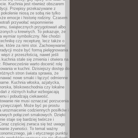
cie. Kuchnia jest również obszarem
adycji. Przepisy przekazywane z
 pokolenie niosą ze sobą nie tylko
kże emocje i historię rodziny. Czasem
potrafi przywołać wspomnienie
omu, świątecznych przygotowań albo
dzonych u krewnych. To pokazuje, że
a wymiar symboliczny. Nie chodzi
technikę czy recepturę, lecz także o
e, które za nimi stoi. Zachowywanie
tradycji może być formą pielęgnowania
 więzi z przeszłością, nawet jeśli
kuchnia stale się zmienia i otwiera na
. Równocześnie warto docenić rolę
owania w kuchni. Dzisiejszy dostęp do
różnych stron świata sprawia, że
awać nowe smaki i łączyć odmienne
inarne. Kuchnia włoska, azjatycka,
orska, bliskowschodnia czy lokalne
e dań z różnych kultur wzbogacają
enu i pobudzają ciekawość.
owanie nie musi oznaczać porzucenia
zyzwyczajeń. Może być po prostu
 urozmaicenie codziennych posiłków i
nowych połączeń smakowych. Dzięki
ie staje się bardziej twórcze i
 Coraz częściej zwraca się też uwagę
wanie żywności. To temat ważny
konomicznego, jak i etycznego punktu
ele produktów wyrzuca się nie dlatego,