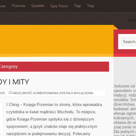
Przerwa
Spadek
Tagi
Tagi
nie
Spis Treści
SUB
 Category
Y I MITY
Jedzenie od 
sposobem zas
CHIŃSKIE
2025
MOŻLIWOŚĆ KOMENTOWANIA
ZOSTAŁA WYŁĄCZONA
tradycji, ro
LEGENDY
rytuałów. Sm
I
MITY
dzieciństwa,
I Ching – Księga Przemian to strona, która wprowadza
budować atm
czytelnika w świat mądrości Wschodu. To miejsce,
oferuje ogro
kulinarnych,
gdzie Księga Przemian spotyka się z dzisiejszym
skłania do re
spojrzeniem, a język znaków staje się praktycznym
znaczenie m
Dla jednych 
narzędziem w podejmowaniu decyzji. Polecamy