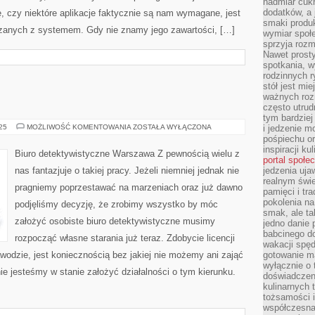
nadmiar cuk
dodatków, a 
, czy niektóre aplikacje faktycznie są nam wymagane, jest
smaki produ
ązanych z systemem. Gdy nie znamy jego zawartości, […]
wymiar społe
sprzyja rozm
Nawet prosty
spotkania, 
rodzinnych r
stół jest mi
ważnych roz
często utrud
tym bardziej
KORPORACJE
025
MOŻLIWOŚĆ KOMENTOWANIA
ZOSTAŁA WYŁĄCZONA
i jedzenie m
pośpiechu or
inspiracji ku
Biuro detektywistyczne Warszawa Z pewnością wielu z
portal społe
nas fantazjuje o takiej pracy. Jeżeli niemniej jednak nie
jedzenia uja
realnym świe
pragniemy poprzestawać na marzeniach oraz już dawno
pamięci i tr
pokolenia na
podjęliśmy decyzję, że zrobimy wszystko by móc
smak, ale ta
założyć osobiste biuro detektywistyczne musimy
jedno danie 
babcinego d
rozpocząć własne starania już teraz. Zdobycie licencji
wakacji spę
odzie, jest koniecznością bez jakiej nie możemy ani zająć
gotowanie m
wyłącznie o 
ie jesteśmy w stanie założyć działalności o tym kierunku.
doświadczeni
kulinarnych 
tożsamości i
współczesna 