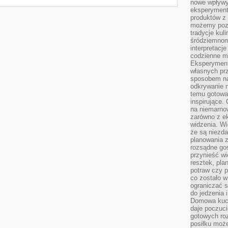
nowe wpływy
eksperyment
produktów z 
możemy pozn
tradycje kul
śródziemnom
interpretacj
codzienne m
Eksperyment
własnych pr
sposobem na
odkrywanie 
temu gotowan
inspirujące.
na niemarno
zarówno z e
widzenia. Wi
że są niezda
planowania 
rozsądne go
przynieść wi
resztek, pla
potraw czy 
co zostało w
ograniczać s
do jedzenia 
Domowa kuch
daje poczuc
gotowych ro
posiłku może