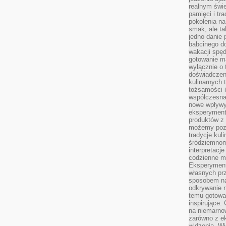
realnym świe
pamięci i tr
pokolenia na
smak, ale ta
jedno danie 
babcinego d
wakacji spę
gotowanie m
wyłącznie o 
doświadczeni
kulinarnych 
tożsamości i
współczesna 
nowe wpływy
eksperyment
produktów z 
możemy pozn
tradycje kul
śródziemnom
interpretacj
codzienne m
Eksperyment
własnych pr
sposobem na
odkrywanie 
temu gotowan
inspirujące.
na niemarno
zarówno z e
widzenia. Wi