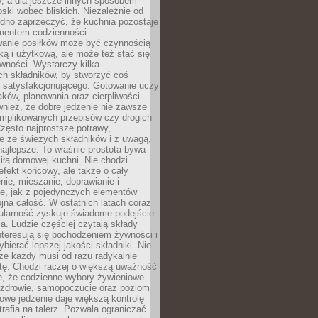
y, a dla jeszcze innych sposobem
oski wobec bliskich. Niezależnie od
udno zaprzeczyć, że kuchnia pozostaje
entem codzienności.
anie posiłków może być czynnością
ką i użytkową, ale może też stać się
wności. Wystarczy kilka
h składników, by stworzyć coś
 satysfakcjonującego. Gotowanie uczy
ków, planowania oraz cierpliwości.
nież, że dobre jedzenie nie zawsze
plikowanych przepisów czy drogich
zęsto najprostsze potrawy,
e ze świeżych składników i z uwagą,
najlepsze. To właśnie prostota bywa
iłą domowej kuchni. Nie chodzi
efekt końcowy, ale także o cały
enie, mieszanie, doprawianie i
e, jak z pojedynczych elementów
jna całość. W ostatnich latach coraz
ularność zyskuje świadome podejście
a. Ludzie częściej czytają składy
nteresują się pochodzeniem żywności i
ybierać lepszej jakości składniki. Nie
że każdy musi od razu radykalnie
tę. Chodzi raczej o większą uważność
e, że codzienne wybory żywieniowe
 zdrowie, samopoczucie oraz poziom
owe jedzenie daje większą kontrolę
trafia na talerz. Pozwala ograniczać