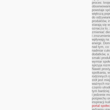
proces: kroj
obserwowani
powstaje spó
większą pop
do odżywiani
produktów, i
starają się w
oznacza to, 
zmieniać die
i zrozumieni
wpływają na
energii. Dom
nad tym, co 
nadmiar cuk
dodatków, a 
smaki produ
wymiar społe
sprzyja rozm
Nawet prosty
spotkania, 
rodzinnych r
stół jest mi
ważnych roz
często utrud
tym bardziej
i jedzenie m
pośpiechu or
inspiracji ku
portal społe
jedzenia uja