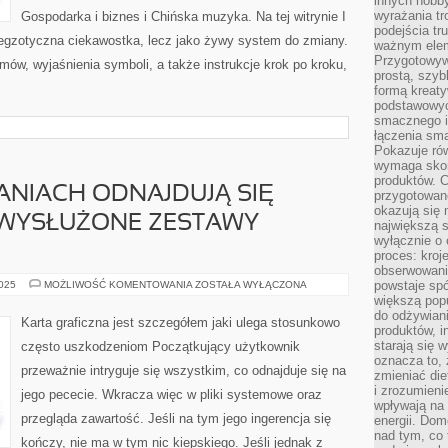
innych hobb
wyrażania tr
Gospodarka i biznes i Chińska muzyka. Na tej witrynie I
podejścia tr
o egzotyczna ciekawostka, lecz jako żywy system do zmiany.
ważnym elem
Przygotowyw
ów, wyjaśnienia symboli, a także instrukcje krok po kroku,
prostą, szyb
formą kreaty
podstawowyc
smacznego i
łączenia sma
Pokazuje rów
wymaga skom
produktów. C
ANIACH ODNAJDUJĄ SIĘ
przygotowan
okazują się 
I WYSŁUŻONE ZESTAWY
największą s
wyłącznie o 
proces: kroj
obserwowani
W
powstaje spó
2025
MOŻLIWOŚĆ KOMENTOWANIA
ZOSTAŁA WYŁĄCZONA
WIELU
większą pop
MIESZKANIACH
do odżywiani
ODNAJDUJĄ
Karta graficzna jest szczegółem jaki ulega stosunkowo
SIĘ
produktów, i
JESZCZE
starają się w
często uszkodzeniom Początkujący użytkownik
STARE
oznacza to, 
I
przeważnie intryguje się wszystkim, co odnajduje się na
WYSŁUŻONE
zmieniać die
ZESTAWY
i zrozumieni
jego pececie. Wkracza więc w pliki systemowe oraz
KOMPUTEROWE
wpływają na
przegląda zawartość. Jeśli na tym jego ingerencja się
energii. Dom
nad tym, co 
kończy, nie ma w tym nic kiepskiego. Jeśli jednak z