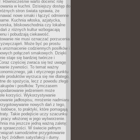
. Równocześnie warto docenić rolę
owania w kuchni. Dzisiejszy dostęp do
różnych stron świata sprawia, że
awać nowe smaki i łączyć odmienne
inarne. Kuchnia włoska, azjatycka,
orska, bliskowschodnia czy lokalne
e dań z różnych kultur wzbogacają
enu i pobudzają ciekawość.
owanie nie musi oznaczać porzucenia
zyzwyczajeń. Może być po prostu
 urozmaicenie codziennych posiłków i
nowych połączeń smakowych. Dzięki
ie staje się bardziej twórcze i
 Coraz częściej zwraca się też uwagę
wanie żywności. To temat ważny
konomicznego, jak i etycznego punktu
ele produktów wyrzuca się nie dlatego,
tne do spożycia, lecz z powodu złego
zakupów i posiłków. Tymczasem
spodarowanie jedzeniem może
ele korzyści. Wykorzystywanie
nowanie jadłospisu, mrożenie nadmiaru
przygotowywanie nowych dań z tego,
 lodówce, to praktyki, które pomagają
traty. Takie podejście uczy szacunku
i pracy włożonej w jego wytworzenie.
nia ma jeszcze jedną ważną zaletę:
ie sprawczości. W świecie pełnym
związań samodzielne przygotowanie
 być źródłem satysfakcji i dumy.