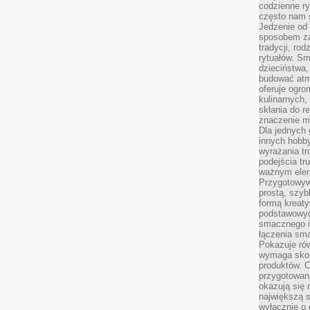
codzienne ry
często nam 
Jedzenie od 
sposobem zas
tradycji, ro
rytuałów. Sm
dzieciństwa,
budować atm
oferuje ogro
kulinarnych,
skłania do re
znaczenie m
Dla jednych 
innych hobb
wyrażania tr
podejścia tr
ważnym elem
Przygotowyw
prostą, szyb
formą kreaty
podstawowyc
smacznego i
łączenia sma
Pokazuje rów
wymaga skom
produktów. C
przygotowan
okazują się 
największą s
wyłącznie o 