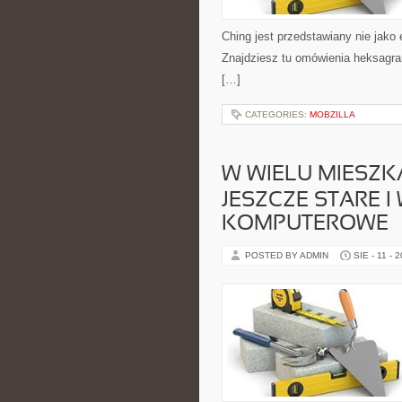
Ching jest przedstawiany nie jak
Znajdziesz tu omówienia heksagram
[…]
CATEGORIES:
MOBZILLA
W WIELU MIESZK
JESZCZE STARE 
KOMPUTEROWE
POSTED BY ADMIN
SIE - 11 - 