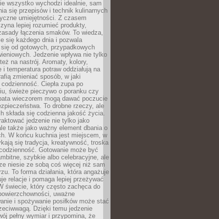
nie wszystko wychodzi idealnie, sam
ia się przepisów i technik kulinarnych
tyczne umiejętności. Z czasem
zyna lepiej rozumieć produkty,
 zasady łączenia smaków. To wiedza,
je się każdego dnia i pozwala
ć się od gotowych, przypadkowych
ieniowych. Jedzenie wpływa nie tylko
 też na nastrój. Aromaty, kolory,
 i temperatura potraw oddziałują na
rafią zmieniać sposób, w jaki
codzienność. Ciepła zupa po
iu, świeże pieczywo o poranku czy
rbata wieczorem mogą dawać poczucie
ezpieczeństwa. To drobne rzeczy, ale
ch składa się codzienna jakość życia.
raktować jedzenie nie tylko jako
le także jako ważny element dbania o
ych. W końcu kuchnia jest miejscem, w
kają się tradycja, kreatywność, troska
 codzienność. Gotowanie może być
ambitne, szybkie albo celebracyjne, ale
e niesie ze sobą coś więcej niż sam
erzu. To forma działania, która angażuje
je relacje i pomaga lepiej przeżywać
W świecie, który często zachęca do
 powierzchowności, uważne
anie i spożywanie posiłków może stać
zeciwwagą. Dzięki temu jedzenie
ój pełny wymiar i przypomina, że