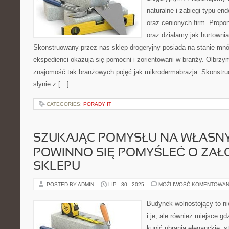
naturalne i zabiegi typu e
oraz cenionych firm. Propo
oraz działamy jak hurtowni
Skonstruowany przez nas sklep drogeryjny posiada na stanie mn
ekspedienci okazują się pomocni i zorientowani w branży. Olbrzy
znajomość tak branżowych pojęć jak mikrodermabrazja. Skonstru
słynie z […]
CATEGORIES:
PORADY IT
SZUKAJĄC POMYSŁU NA WŁASNY 
POWINNO SIĘ POMYŚLEĆ O ZAŁ
SKLEPU
POSTED BY ADMIN
LIP - 30 - 2025
MOŻLIWOŚĆ KOMENTOWAN
Budynek wolnostojący to nie
i je, ale również miejsce 
kupić ubrania eleganckie, s