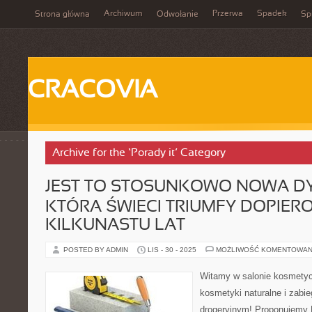
Archiwum
Przerwa
Spadek
Strona główna
Odwołanie
Spi
CRACOVIA
Archive for the ‘Porady it’ Category
JEST TO STOSUNKOWO NOWA DY
KTÓRA ŚWIECI TRIUMFY DOPIER
KILKUNASTU LAT
POSTED BY ADMIN
LIS - 30 - 2025
MOŻLIWOŚĆ KOMENTOWAN
Witamy w salonie kosmety
kosmetyki naturalne i zabie
drogeryjnym! Proponujemy