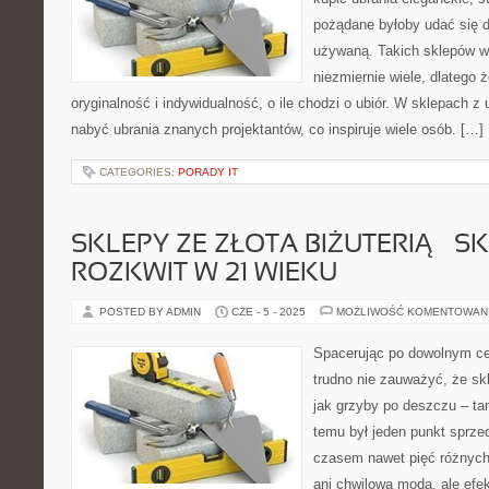
pożądane byłoby udać się d
używaną. Takich sklepów w 
niezmiernie wiele, dlatego 
oryginalność i indywidualność, o ile chodzi o ubiór. W sklepach 
nabyć ubrania znanych projektantów, co inspiruje wiele osób. […]
CATEGORIES:
PORADY IT
SKLEPY ZE ZŁOTA BIŻUTERIĄ – S
ROZKWIT W 21 WIEKU
POSTED BY ADMIN
CZE - 5 - 2025
MOŻLIWOŚĆ KOMENTOWAN
Spacerując po dowolnym c
trudno nie zauważyć, że skl
jak grzyby po deszczu – t
temu był jeden punkt sprzed
czasem nawet pięć różnych
ani chwilowa moda, ale efe