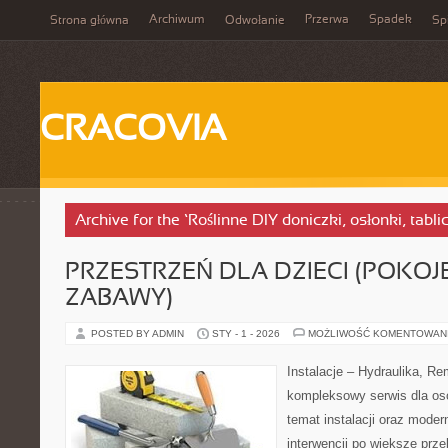
Archiwum
Przerwa
Spadek
Strona główna
Odwołanie
Spi
CRACOVIA
Archive for the ‘Roślinne DIY doniczki, osłonki, tabl
PRZESTRZEŃ DLA DZIECI (POKOJE
ZABAWY)
POSTED BY ADMIN
STY - 1 - 2026
MOŻLIWOŚĆ KOMENTOWAN
Instalacje – Hydraulika, R
kompleksowy serwis dla os
temat instalacji oraz moder
interwencji po większe prz