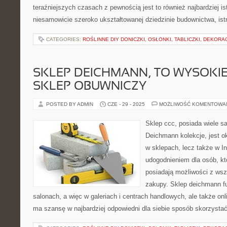
teraźniejszych czasach z pewnością jest to również najbardziej is
niesamowicie szeroko ukształtowanej dziedzinie budownictwa, ist
CATEGORIES:
ROŚLINNE DIY DONICZKI, OSŁONKI, TABLICZKI, DEKORA
SKLEP DEICHMANN, TO WYSOKIE
SKLEP OBUWNICZY
POSTED BY ADMIN
CZE - 29 - 2025
MOŻLIWOŚĆ KOMENTOWA
Sklep ccc, posiada wiele s
Deichmann kolekcje, jest o
w sklepach, lecz także w In
udogodnieniem dla osób, któ
posiadają możliwości z wsz
zakupy. Sklep deichmann f
salonach, a więc w galeriach i centrach handlowych, ale także onl
ma szansę w najbardziej odpowiedni dla siebie sposób skorzysta