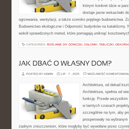
którym konkret idzie w parz
dostaje jasne wskazówki do
ogrzewania, wentylacji, a także szeroko pojętego budownictwa. Z
Budownictwo ekologiczne i Odporność budynków na kataklizmy. Na
wokół sprawdzonych metod, które pomagają uniknąć kosztownyc
CATEGORIES:
ROŚLINNE DIY DONICZKI, OSŁONKI, TABLICZKI, DEKORA
JAK DBAĆ O WŁASNY DOM?
POSTED BY ADMIN
LIP - 7 - 2025
MOŻLIWOŚĆ KOMENTOWAN
Architektura, od dekad kszt
Architektura, spełnia od w
funkcję. Przede wszystkim
w tamtych czasach projekty
szczególnie na tym, aby pr
prosperowały na wybranym te
żadnym zniszczeniom, które mogłyby być wywołane przez czynni