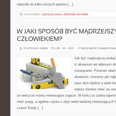
należało do kilku różnych państw […]
CATEGORIES:
SEKSUOLOGIA I ZDROWIE INTYMNE
W JAKI SPOSÓB BYĆ MĄDRZEJS
CZŁOWIEKIEM?
POSTED BY ADMIN
CZE - 30 - 2025
MOŻLIWOŚĆ KOMENTOWA
Jak być mądrzejszą osobą?
iż akwarium we własnym d
rozwiązanie. Przecież właś
akwarium, możemy jak najb
nasz dom będzie o wiele ła
należy również mieć na uw
że wreszcie mamy interesujące zajęcie. W końcu to żadna tajemn
mieć pasję, a ogólnie ciężko o zbyt wiele bardziej interesującyc
czasu! Kiedy […]