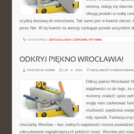
renomą, radują się obecnie 
oferują produkt w małej ceni
szybką dostawą do mieszkania. Tak samo jest w kwestii zleceń, 
przez Net. W tej kwestii na atencję zasługuje przede wszystkim d
CATEGORIES:
SEKSUOLOGIA I ZDROWIE INTYMNE
ODKRYJ PIĘKNO WROCŁAWIA!
POSTED BY ADMIN
LIP - 4 - 2025
MOŻLIWOŚĆ KOMENTOWAN
Odkryj piękno Wrocławia! N
wątpliwości co do tego, że 
możemy znaleźć sporo pełn
mogły nam zaoferować fant
możliwość spędzenia swoje
miły sposób. Fantastycznym
chociażby Wrocław – bez żadnych wątpliwości można powiedzieć,
zdecydowanie najpiękniejszych polskich miast. Wrocław jest mias