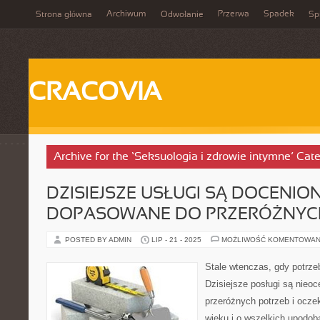
Archiwum
Przerwa
Spadek
Strona główna
Odwołanie
Spi
CRACOVIA
Archive for the ‘Seksuologia i zdrowie intymne’ Cat
DZISIEJSZE USŁUGI SĄ DOCENION
DOPASOWANE DO PRZERÓŻNYC
POSTED BY ADMIN
LIP - 21 - 2025
MOŻLIWOŚĆ KOMENTOWAN
Stale wtenczas, gdy potrze
Dzisiejsze posługi są nieo
przeróżnych potrzeb i ocz
wieku i o wszelkich upodob