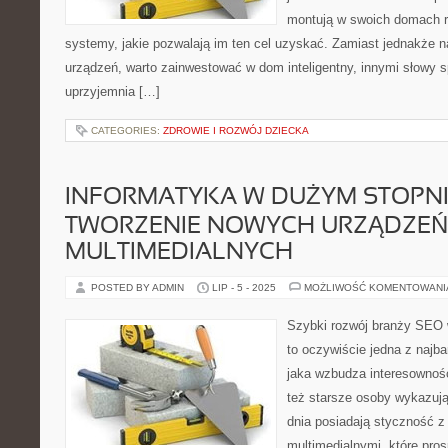
montują w swoich domach r
systemy, jakie pozwalają im ten cel uzyskać. Zamiast jednakże 
urządzeń, warto zainwestować w dom inteligentny, innymi słowy s
uprzyjemnia […]
CATEGORIES:
ZDROWIE I ROZWÓJ DZIECKA
INFORMATYKA W DUŻYM STOPNI
TWORZENIE NOWYCH URZĄDZEŃ
MULTIMEDIALNYCH
POSTED BY ADMIN
LIP - 5 - 2025
MOŻLIWOŚĆ KOMENTOWAN
Szybki rozwój branży SEO 
to oczywiście jedna z najba
jaka wzbudza interesowność
też starsze osoby wykazują
dnia posiadają styczność 
multimedialnymi, które pros