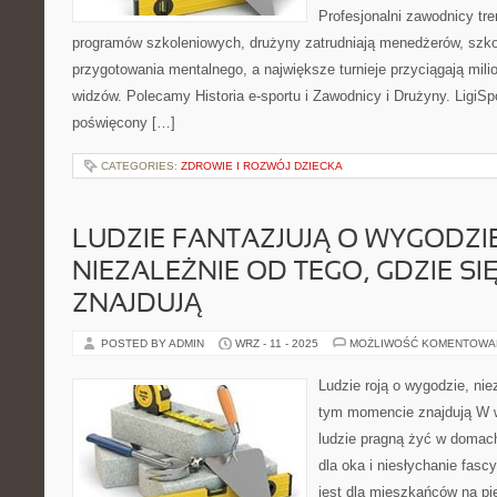
Profesjonalni zawodnicy tre
programów szkoleniowych, drużyny zatrudniają menedżerów, szko
przygotowania mentalnego, a największe turnieje przyciągają mil
widzów. Polecamy Historia e-sportu i Zawodnicy i Drużyny. LigiSpo
poświęcony […]
CATEGORIES:
ZDROWIE I ROZWÓJ DZIECKA
LUDZIE FANTAZJUJĄ O WYGODZIE
NIEZALEŻNIE OD TEGO, GDZIE SI
ZNAJDUJĄ
POSTED BY ADMIN
WRZ - 11 - 2025
MOŻLIWOŚĆ KOMENTOWA
Ludzie roją o wygodzie, nie
tym momencie znajdują W 
ludzie pragną żyć w domach
dla oka i niesłychanie fasc
jest dla mieszkańców na pi