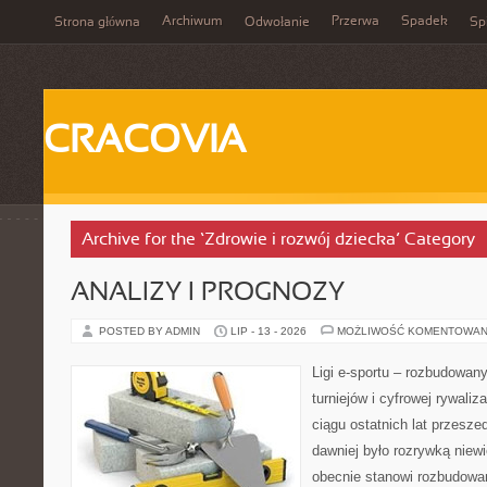
Archiwum
Przerwa
Spadek
Strona główna
Odwołanie
Spi
CRACOVIA
Archive for the ‘Zdrowie i rozwój dziecka’ Category
ANALIZY I PROGNOZY
POSTED BY ADMIN
LIP - 13 - 2026
MOŻLIWOŚĆ KOMENTOWAN
Ligi e-sportu – rozbudowany
turniejów i cyfrowej rywaliz
ciągu ostatnich lat przesz
dawniej było rozrywką niewi
obecnie stanowi rozbudowan