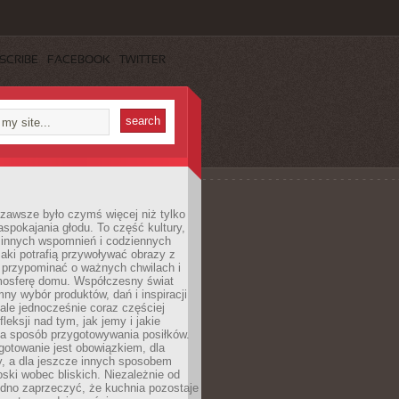
SCRIBE
FACEBOOK
TWITTER
zawsze było czymś więcej niż tylko
pokajania głodu. To część kultury,
dzinnych wspomnień i codziennych
aki potrafią przywoływać obrazy z
 przypominać o ważnych chwilach i
osferę domu. Współczesny świat
mny wybór produktów, dań i inspiracji
 ale jednocześnie coraz częściej
fleksji nad tym, jak jemy i jakie
a sposób przygotowywania posiłków.
gotowanie jest obowiązkiem, dla
y, a dla jeszcze innych sposobem
oski wobec bliskich. Niezależnie od
udno zaprzeczyć, że kuchnia pozostaje