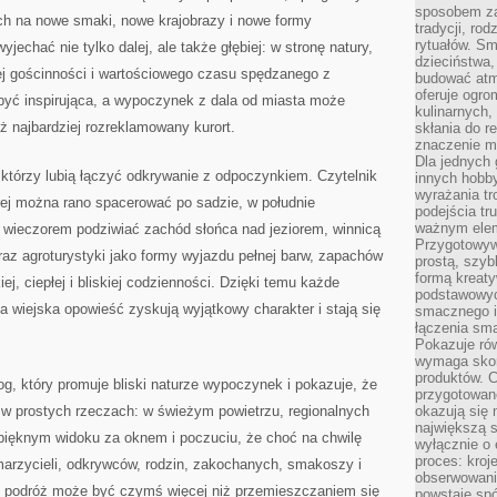
sposobem zas
ych na nowe smaki, nowe krajobrazy i nowe formy
tradycji, ro
rytuałów. Sm
echać nie tylko dalej, ale także głębiej: w stronę natury,
dzieciństwa,
ej gościnności i wartościowego czasu spędzanego z
budować atm
oferuje ogro
 być inspirująca, a wypoczynek z dala od miasta może
kulinarnych,
ż najbardziej rozreklamowany kurort.
skłania do re
znaczenie m
Dla jednych 
, którzy lubią łączyć odkrywanie z odpoczynkiem. Czytelnik
innych hobb
wyrażania tr
órej można rano spacerować po sadzie, w południe
podejścia tr
ważnym elem
a wieczorem podziwiać zachód słońca nad jeziorem, winnicą
Przygotowyw
braz agroturystyki jako formy wyjazdu pełnej barw, zapachów
prostą, szyb
formą kreaty
ej, ciepłej i bliskiej codzienności. Dzięki temu każde
podstawowyc
a wiejska opowieść zyskują wyjątkowy charakter i stają się
smacznego i
łączenia sma
Pokazuje rów
wymaga skom
produktów. C
blog, który promuje bliski naturze wypoczynek i pokazuje, że
przygotowan
 w prostych rzeczach: w świeżym powietrzu, regionalnych
okazują się 
największą s
ięknym widoku za oknem i poczuciu, że choć na chwilę
wyłącznie o 
proces: kroj
marzycieli, odkrywców, rodzin, zakochanych, smakoszy i
obserwowani
że podróż może być czymś więcej niż przemieszczaniem się
powstaje spó