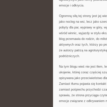
emocje i odkrycia.
Ogromną siłą tej strony jest jej w
jako nocleg na wsi, lecz jako sze
pobyty dla par, wyprawy w góry, w
wśród winnic, wyjazdy w stylu eko,
blog przemawia do rodzin, do mił
aktywnych oraz tych, którzy po pr
że autorzy patrzą na agroturysty
podróżniczych.
Na tym blogu wieś nie jest tłem, 
ukojenie, której coraz częściej sz
opisywana jako przeciwieństwo dla
Zamiast tłumu pojawia się kontak
zamiast pośpiechu przychodzi cz
sprawia, że strona przyciąga czyt
emocje związane z odkrywaniem n