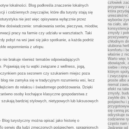
człowiek zac
otyw lokalności. Blog podkreśla znaczenie lokalnych
przyprawy i
która przyda
ycji i codziennych zwyczajów, które dla turysty stają się
uniezależni
oturystyka nie jest więc opisywana wyłącznie przez
wyborów żyw
na ciało, ale
pełne doświadczenie: smakowania serów, pieczywa, miodów,
konsystencje
zmysły i pot
wacji pracy na farmie czy udziału w warsztatach. Taki
przeżywamy 
żdy pobyt na wsi jawi się jako spotkanie, a każda podróż
chłodnym dn
ulubiona he
ykłe wspomnienia z urlopu.
komfortu i b
właśnie z ni
Warto więc t
ie nie brakuje również tematów odpowiadających
obowiązek, a
Pojawiają się tu wątki związane z wellness, jogą,
siebie i inn
którym spoty
poczynkiem poza sezonem czy szukaniem miejsc poza
i zwyczajna
 blog nie zamyka się w tradycyjnym rozumieniu wsi, lecz
proste albo 
niemal zawsz
ejściem do relaksu i świadomego podróżowania. Dzięki
efekt na tal
zmysły, budu
zarówno osoby kochające klasyczne gospodarstwa z
zwykłe dni. 
y szukają bardziej stylowych, nietypowych lub luksusowych
pośpiechu i
przygotowyw
się cenną pr
odzyskuje sw
codzienne ry
– Blog turystyczny można opisać jako historię o
często nam 
 To serwis dla ludzi zmęczonych pośpiechem, spragnionych
Jedzenie od 