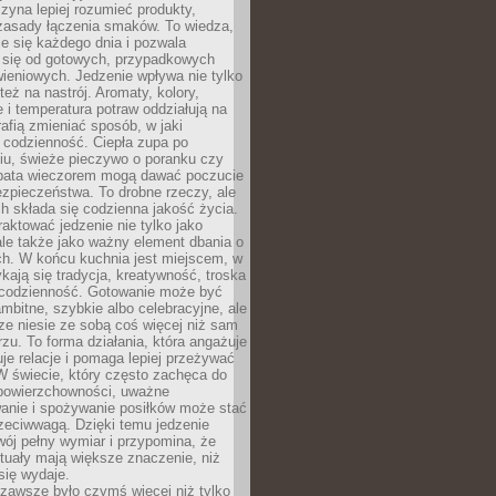
zyna lepiej rozumieć produkty,
 zasady łączenia smaków. To wiedza,
je się każdego dnia i pozwala
ć się od gotowych, przypadkowych
ieniowych. Jedzenie wpływa nie tylko
 też na nastrój. Aromaty, kolory,
 i temperatura potraw oddziałują na
rafią zmieniać sposób, w jaki
codzienność. Ciepła zupa po
iu, świeże pieczywo o poranku czy
rbata wieczorem mogą dawać poczucie
ezpieczeństwa. To drobne rzeczy, ale
ch składa się codzienna jakość życia.
raktować jedzenie nie tylko jako
le także jako ważny element dbania o
ych. W końcu kuchnia jest miejscem, w
kają się tradycja, kreatywność, troska
 codzienność. Gotowanie może być
ambitne, szybkie albo celebracyjne, ale
e niesie ze sobą coś więcej niż sam
erzu. To forma działania, która angażuje
je relacje i pomaga lepiej przeżywać
W świecie, który często zachęca do
 powierzchowności, uważne
anie i spożywanie posiłków może stać
zeciwwagą. Dzięki temu jedzenie
ój pełny wymiar i przypomina, że
tuały mają większe znaczenie, niż
się wydaje.
zawsze było czymś więcej niż tylko