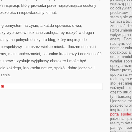
większą pop
ń inspiracji, który prowadzi przez najpiękniejsze odsłony
do odżywiani
szczerość i niepowtarzalny klimat.
produktów, i
starają się w
oznacza to, 
e się pomysłem na życie, a każda opowieść o wsi,
zmieniać die
i zrozumieni
 czy wyprawie w nieznane zachęca, by ruszyć w drogę i
wpływają na
energii. Dom
lnych i pełnych duszy. To blog, który inspiruje do
nad tym, co 
 perspektywy: nie przez wielkie miasta, tłoczne deptaki i
nadmiar cuk
dodatków, a 
army, małe społeczności, naturalne krajobrazy i codzienność
smaki produ
emu serwis zyskuje wyjątkowy charakter i może być
wymiar społe
sprzyja rozm
dla każdego, kto kocha naturę, spokój, dobre jedzenie i
Nawet prosty
spotkania, 
czenia.
rodzinnych r
stół jest mi
CJE
ważnych roz
często utrud
tym bardziej
i jedzenie m
pośpiechu or
inspiracji ku
portal społe
jedzenia uja
realnym świe
pamięci i tr
pokolenia na