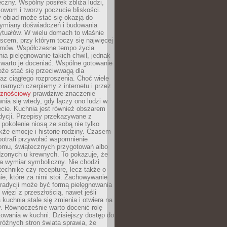
czny. Wspólny posiłek zbliża ludzi,
owom i tworzy poczucie bliskości.
 obiad może stać się okazją do
wymiany doświadczeń i budowania
ytuałów. W wielu domach to właśnie
ejscem, przy którym toczy się najwięcej
mów. Współczesne tempo życia
nia pielęgnowanie takich chwil, jednak
 warto je doceniać. Wspólne gotowanie
oże stać się przeciwwagą dla
az ciągłego rozproszenia. Choć wiele
linarnych czerpiemy z internetu i przez
cznościowy
prawdziwe znaczenie
wnia się wtedy, gdy łączy ono ludzi w
cie. Kuchnia jest również obszarem
adycji. Przepisy przekazywane z
 pokolenie niosą ze sobą nie tylko
kże emocje i historię rodziny. Czasem
potrafi przywołać wspomnienie
omu, świątecznych przygotowań albo
dzonych u krewnych. To pokazuje, że
a wymiar symboliczny. Nie chodzi
technikę czy recepturę, lecz także o
e, które za nimi stoi. Zachowywanie
tradycji może być formą pielęgnowania
 więzi z przeszłością, nawet jeśli
kuchnia stale się zmienia i otwiera na
. Równocześnie warto docenić rolę
owania w kuchni. Dzisiejszy dostęp do
różnych stron świata sprawia, że