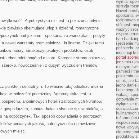
wymiar społe
sprzyja rozm
Nawet prosty
spotkania, 
rodzinnych r
ielowątkowość. Agroturystyka nie jest tu pokazana jedynie
stół jest mi
rokie zjawisko obejmujące urlop z dziećmi, romantyczne
ważnych roz
często utrud
ypoczynek nad jeziorem, spotkania ze zwierzętami, pobyty
tym bardziej
 a nawet warsztaty rzemieślnicze i kulinarne. Dzięki temu
i jedzenie m
pośpiechu or
ośników natury, smakoszy lokalnych produktów, osób
inspiracji ku
portal społe
ostu chcą odetchnąć od miasta. Kategorie strony pokazują,
jedzenia uja
kę szeroko, nowocześnie i z dużym wyczuciem trendów
realnym świe
pamięci i tr
pokolenia na
smak, ale ta
jedno danie 
lecz punktem centralnym. To właśnie tutaj odnaleźć można
babcinego d
ukają współcześni podróżnicy. Agroturystyka jest tu
wakacji spę
gotowanie m
 pośpiechu, anonimowych hoteli i zatłoczonych kurortów.
wyłącznie o 
doświadczeni
t z gospodarzem, zamiast hałasu słychać śpiew ptaków, a
kulinarnych 
as na odpoczynek. Taki sposób opowiadania o podróżach
tożsamości i
współczesna 
elników ceniących jakość, autentyczność i prawdziwe
nowe wpływy
owych miejsc.
eksperyment
produktów z 