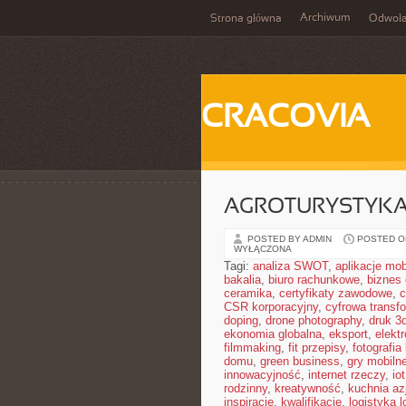
Archiwum
Strona główna
Odwoła
CRACOVIA
AGROTURYSTYKA
POSTED BY ADMIN
POSTED ON
WYŁĄCZONA
Tagi:
analiza SWOT
,
aplikacje mob
bakalia
,
biuro rachunkowe
,
biznes 
ceramika
,
certyfikaty zawodowe
,
c
CSR korporacyjny
,
cyfrowa transf
doping
,
drone photography
,
druk 3
ekonomia globalna
,
eksport
,
elekt
filmmaking
,
fit przepisy
,
fotografia
domu
,
green business
,
gry mobiln
innowacyjność
,
internet rzeczy
,
iot
rodzinny
,
kreatywność
,
kuchnia az
inspiracje
,
kwalifikacje
,
logistyka l