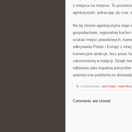
z miejsca na miejsce. To przestrze
agroturystyki, pokazując jej czar, 
Na tej stronie agroturystyka staj
gospodarstwie, regionalnej kuchni
szukać miejsc prawdziwych, kamera
odkrywania Polski i Europy z innej
komercyjne atrakcje, lecz przez f
zakorzenioną w tradycji. Dzięki t
odbierany jako kopalnia pomysłów 
autentyczne podróżnicze doświad
CATEGORIES:
HISTORIE I INSPIRA
Comments are closed.