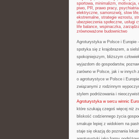
sportowa
,
minimalizm
,
motivacja
,
piwo
,
PR
,
prawo pracy
,
psychiatria
elektryczne
,
samorozwój
,
slow life
ekstremalne
,
strategie wzrostu
,
st
ubezpieczenia społeczne
,
usługi 
life balance
,
wspinaczka
,
zarządz
zrównoważone budownictwo
Agroturystyka w Polsce i Europie 
spotyka się z krajobrazem, a siels
spokojniejszym, bliższym człowiek
wyjazdom do gospodarstw, poznawa
zarówno w Polsce, jak i w innych 
o agroturystyce w Polsce i Europi
związanymi z rodzinnym wypoczynk
stylem podróżowania i nieoczywis
Agroturystyka w sercu winnic Eur
które szukają czegoś więcej niż zw
bliskość codziennego życia gospod
smakuje lepiej z widokiem na past
staje się okazją do poznania lokal
agroturystyki jako formy podróżowa