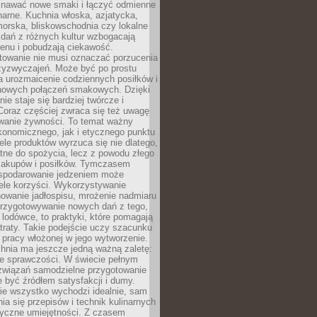
awać nowe smaki i łączyć odmienne
inarne. Kuchnia włoska, azjatycka,
orska, bliskowschodnia czy lokalne
e dań z różnych kultur wzbogacają
enu i pobudzają ciekawość.
owanie nie musi oznaczać porzucenia
zyzwyczajeń. Może być po prostu
 urozmaicenie codziennych posiłków i
nowych połączeń smakowych. Dzięki
ie staje się bardziej twórcze i
 Coraz częściej zwraca się też uwagę
wanie żywności. To temat ważny
konomicznego, jak i etycznego punktu
ele produktów wyrzuca się nie dlatego,
tne do spożycia, lecz z powodu złego
zakupów i posiłków. Tymczasem
spodarowanie jedzeniem może
ele korzyści. Wykorzystywanie
nowanie jadłospisu, mrożenie nadmiaru
przygotowywanie nowych dań z tego,
 lodówce, to praktyki, które pomagają
traty. Takie podejście uczy szacunku
i pracy włożonej w jego wytworzenie.
nia ma jeszcze jedną ważną zaletę:
ie sprawczości. W świecie pełnym
związań samodzielne przygotowanie
 być źródłem satysfakcji i dumy.
nie wszystko wychodzi idealnie, sam
ia się przepisów i technik kulinarnych
tyczne umiejętności. Z czasem