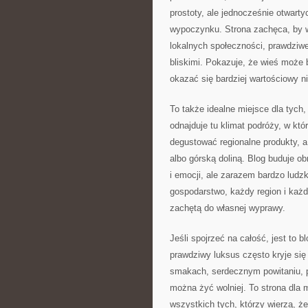
prostoty, ale jednocześnie otwart
wypoczynku. Strona zachęca, by wyj
lokalnych społeczności, prawdziw
bliskimi. Pokazuje, że wieś może
okazać się bardziej wartościowy ni
To także idealne miejsce dla tych
odnajduje tu klimat podróży, w kt
degustować regionalne produkty, 
albo górską doliną. Blog buduje o
i emocji, ale zarazem bardzo ludzki
gospodarstwo, każdy region i każd
zachętą do własnej wyprawy.
Jeśli spojrzeć na całość, jest to 
prawdziwy luksus często kryje się
smakach, serdecznym powitaniu, p
można żyć wolniej. To strona dla 
wszystkich tych, którzy wierzą, 