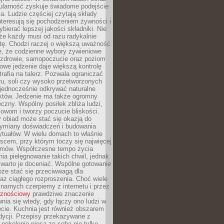
ularność zyskuje świadome podejście
a. Ludzie częściej czytają składy
nteresują się pochodzeniem żywności i
ybierać lepszej jakości składniki. Nie
że każdy musi od razu radykalnie
tę. Chodzi raczej o większą uważność
e, że codzienne wybory żywieniowe
 zdrowie, samopoczucie oraz poziom
owe jedzenie daje większą kontrolę
trafia na talerz. Pozwala ograniczać
ru, soli czy wysoko przetworzonych
jednocześnie odkrywać naturalne
któw. Jedzenie ma także ogromny
czny. Wspólny posiłek zbliża ludzi,
owom i tworzy poczucie bliskości.
 obiad może stać się okazją do
wymiany doświadczeń i budowania
ytuałów. W wielu domach to właśnie
ejscem, przy którym toczy się najwięcej
mów. Współczesne tempo życia
nia pielęgnowanie takich chwil, jednak
 warto je doceniać. Wspólne gotowanie
oże stać się przeciwwagą dla
az ciągłego rozproszenia. Choć wiele
linarnych czerpiemy z internetu i przez
cznościowy
prawdziwe znaczenie
wnia się wtedy, gdy łączy ono ludzi w
cie. Kuchnia jest również obszarem
adycji. Przepisy przekazywane z
 pokolenie niosą ze sobą nie tylko