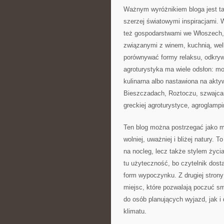
Ważnym wyróżnikiem bloga jest ta
szerzej światowymi inspiracjami. 
też gospodarstwami we Włoszech, G
związanymi z winem, kuchnią, well
porównywać formy relaksu, odkryw
agroturystyka ma wiele odsłon: m
kulinarna albo nastawiona na akty
Bieszczadach, Roztoczu, szwajcar
greckiej agroturystyce, agroglampi
Ten blog można postrzegać jako m
wolniej, uważniej i bliżej natury. 
na nocleg, lecz także stylem życia
tu użyteczność, bo czytelnik dost
form wypoczynku. Z drugiej strony
miejsc, które pozwalają poczuć sm
do osób planujących wyjazd, jak i 
klimatu.