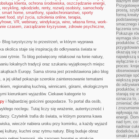
ważnym elem
obsługa klienta
,
ochrona środowiska
,
oszczędzanie energii
,
Przygotowyw
,
recykling
,
rękodzieło
,
renty
,
rozwój osobisty
,
samochody
prostą, szyb
,
smart home
,
smartfony
,
spadochroniarstwo
,
sporty
formą kreaty
reet food
,
styl życia
,
szkolenia online
,
terapia
,
podstawowyc
cyfrowe
,
VR
,
webinary
,
windykacja
,
wino
,
własna firma
,
work-
smacznego i
anie czasem
,
zarządzanie kryzysowe
,
zdrowie psychiczne
,
łączenia sma
Pokazuje rów
wymaga skom
– Blog turystyczny to przestrzeń, w którym wyprawa
produktów. C
przygotowan
ka okolica staje się inspiracją do odkrywania świata w
okazują się 
owi rytmie. To blog poświęcony relaksowi na łonie natury,
największą s
wyłącznie o 
niu lokalnych tradycji oraz szukaniu wyjątkowych miejsc
proces: kroj
obserwowani
zakątkach Europy. Sama strona jest przedstawiona jako blog
powstaje spó
e, a jej układ pokazuje szerokie zainteresowanie tematami
większą pop
do odżywiani
iem, regionalną kuchnią, winnicami, górami, ekologicznym
produktów, i
tymi kierunkami wyjazdów. Ciekawe kategorie to
starają się w
oznacza to, 
opy
i Najbardziej gościnni gospodarze. To portal dla osób,
zmieniać die
i zrozumieni
ykłego noclegu. Tutaj liczy się wrażenie, autentyczność i
wpływają na
arzy. Czytelnik trafia do świata, w którym poranna kawa
energii. Dom
nad tym, co 
wiska, wieczór nabiera uroku przy kominku, a każdy wyjazd
nadmiar cuk
nej kultury, kuchni oraz rytmu natury. Blog buduje obraz
dodatków, a 
smaki produ
nia pełnej harmonii, ale zarazem bogatej w atrakcje,