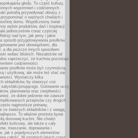
pokajania głodu. To część kultury,
dzinnych wspomnień i codziennych
aki potrafią przywoływać obrazy z
 przypominać o ważnych chwilach i
osferę domu. Współczesny świat
mny wybór produktów, dań i inspiracji
 ale jednocześnie coraz częściej
fleksji nad tym, jak jemy i jakie
a sposób przygotowywania posiłków.
gotowanie jest obowiązkiem, dla
y, a dla jeszcze innych sposobem
oski wobec bliskich. Niezależnie od
udno zaprzeczyć, że kuchnia pozostaje
entem codzienności.
anie posiłków może być czynnością
ką i użytkową, ale może też stać się
wności. Wystarczy kilka
h składników, by stworzyć coś
 satysfakcjonującego. Gotowanie uczy
ków, planowania oraz cierpliwości.
nież, że dobre jedzenie nie zawsze
plikowanych przepisów czy drogich
zęsto najprostsze potrawy,
e ze świeżych składników i z uwagą,
najlepsze. To właśnie prostota bywa
iłą domowej kuchni. Nie chodzi
efekt końcowy, ale także o cały
enie, mieszanie, doprawianie i
e, jak z pojedynczych elementów
jna całość. W ostatnich latach coraz