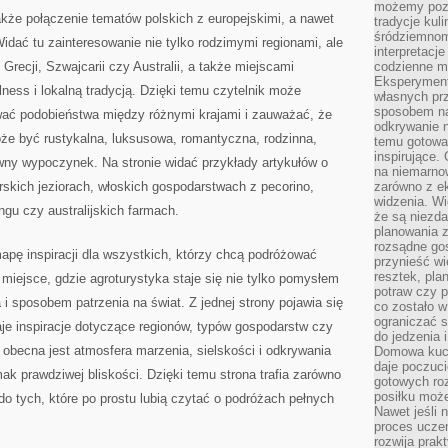
możemy pozn
kże połączenie tematów polskich z europejskimi, a nawet
tradycje kul
śródziemnom
Widać tu zainteresowanie nie tylko rodzimymi regionami, ale
interpretacj
recji, Szwajcarii czy Australii, a także miejscami
codzienne m
Eksperyment
ness i lokalną tradycją. Dzięki temu czytelnik może
własnych pr
sposobem na
ać podobieństwa między różnymi krajami i zauważać, że
odkrywanie 
oże być rustykalna, luksusowa, romantyczna, rodzinna,
temu gotowan
inspirujące.
wny wypoczynek. Na stronie widać przykłady artykułów o
na niemarno
skich jeziorach, włoskich gospodarstwach z pecorino,
zarówno z e
widzenia. Wi
ngu czy australijskich farmach.
że są niezda
planowania 
rozsądne go
apę inspiracji dla wszystkich, którzy chcą podróżować
przynieść wi
resztek, pla
To miejsce, gdzie agroturystyka staje się nie tylko pomysłem
potraw czy 
 i sposobem patrzenia na świat. Z jednej strony pojawia się
co zostało w
ograniczać s
aje inspiracje dotyczące regionów, typów gospodarstw czy
do jedzenia 
 obecna jest atmosfera marzenia, sielskości i odkrywania
Domowa kuch
daje poczuc
ak prawdziwej bliskości. Dzięki temu strona trafia zarówno
gotowych ro
posiłku może
do tych, które po prostu lubią czytać o podróżach pełnych
Nawet jeśli 
proces uczen
rozwija prak