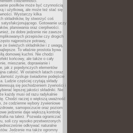
entem codzienności.
anie posiłków może być czynnością
ką i użytkową, ale może też stać się
wności. Wystarczy kilka
h składników, by stworzyć coś
 satysfakcjonującego. Gotowanie uczy
ków, planowania oraz cierpliwości.
nież, że dobre jedzenie nie zawsze
plikowanych przepisów czy drogich
zęsto najprostsze potrawy,
e ze świeżych składników i z uwagą,
najlepsze. To właśnie prostota bywa
iłą domowej kuchni. Nie chodzi
efekt końcowy, ale także o cały
enie, mieszanie, doprawianie i
e, jak z pojedynczych elementów
jna całość. W ostatnich latach coraz
ularność zyskuje świadome podejście
a. Ludzie częściej czytają składy
nteresują się pochodzeniem żywności i
ybierać lepszej jakości składniki. Nie
że każdy musi od razu radykalnie
tę. Chodzi raczej o większą uważność
e, że codzienne wybory żywieniowe
 zdrowie, samopoczucie oraz poziom
owe jedzenie daje większą kontrolę
trafia na talerz. Pozwala ograniczać
ru, soli czy wysoko przetworzonych
jednocześnie odkrywać naturalne
któw. Jedzenie ma także ogromny