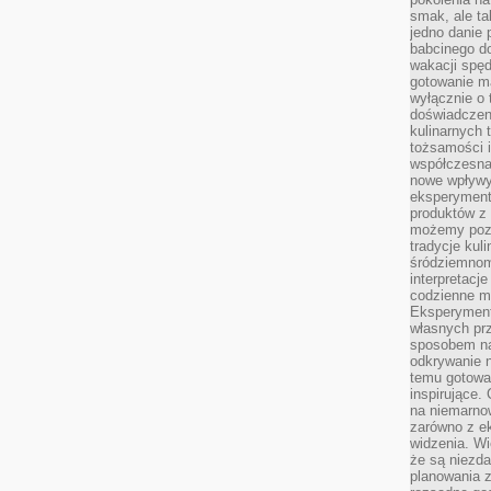
smak, ale ta
jedno danie 
babcinego d
wakacji spę
gotowanie m
wyłącznie o 
doświadczeni
kulinarnych 
tożsamości i
współczesna 
nowe wpływy
eksperyment
produktów z 
możemy pozn
tradycje kul
śródziemnom
interpretacj
codzienne m
Eksperyment
własnych pr
sposobem na
odkrywanie 
temu gotowan
inspirujące.
na niemarno
zarówno z e
widzenia. Wi
że są niezda
planowania 