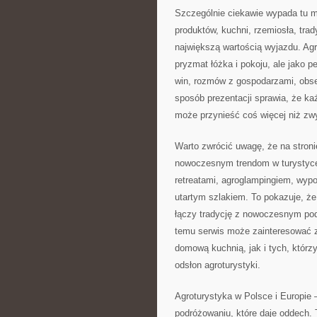
Szczególnie ciekawie wypada tu m
produktów, kuchni, rzemiosła, trad
największą wartością wyjazdu. Agr
pryzmat łóżka i pokoju, ale jako 
win, rozmów z gospodarzami, obser
sposób prezentacji sprawia, że ka
może przynieść coś więcej niż zw
Warto zwrócić uwagę, że na stron
nowoczesnym trendom w turystyce. 
retreatami, agroglampingiem, wy
utartym szlakiem. To pokazuje, że
łączy tradycję z nowoczesnym pod
temu serwis może zainteresować 
domową kuchnią, jak i tych, którz
odsłon agroturystyki.
Agroturystyka w Polsce i Europie 
podróżowaniu, które daje oddech.