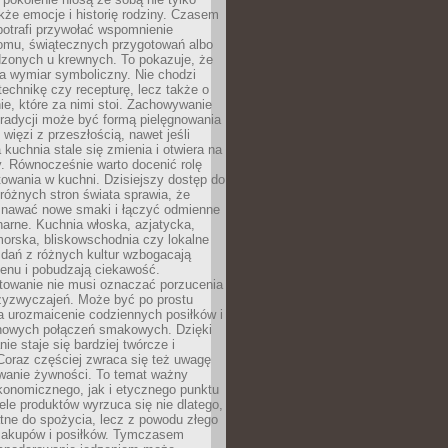
kże emocje i historię rodziny. Czasem
potrafi przywołać wspomnienie
omu, świątecznych przygotowań albo
dzonych u krewnych. To pokazuje, że
a wymiar symboliczny. Nie chodzi
technikę czy recepturę, lecz także o
e, które za nimi stoi. Zachowywanie
tradycji może być formą pielęgnowania
 więzi z przeszłością, nawet jeśli
kuchnia stale się zmienia i otwiera na
. Równocześnie warto docenić rolę
owania w kuchni. Dzisiejszy dostęp do
różnych stron świata sprawia, że
awać nowe smaki i łączyć odmienne
inarne. Kuchnia włoska, azjatycka,
orska, bliskowschodnia czy lokalne
e dań z różnych kultur wzbogacają
enu i pobudzają ciekawość.
owanie nie musi oznaczać porzucenia
zyzwyczajeń. Może być po prostu
 urozmaicenie codziennych posiłków i
nowych połączeń smakowych. Dzięki
ie staje się bardziej twórcze i
 Coraz częściej zwraca się też uwagę
wanie żywności. To temat ważny
konomicznego, jak i etycznego punktu
ele produktów wyrzuca się nie dlatego,
tne do spożycia, lecz z powodu złego
zakupów i posiłków. Tymczasem