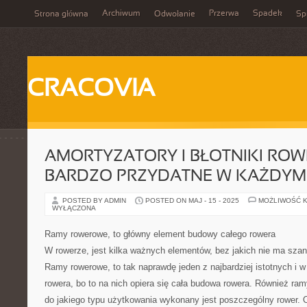
Archiwum
Przerwa
Spadek
Strona główna
Odwołanie
Spi
CRACOVIA
AMORTYZATORY I BŁOTNIKI ROW
BARDZO PRZYDATNE W KAŻDYM
POSTED BY ADMIN
POSTED ON MAJ - 15 - 2025
MOŻLIWOŚĆ 
WYŁĄCZONA
Ramy rowerowe, to główny element budowy całego rowera
W rowerze, jest kilka ważnych elementów, bez jakich nie ma szans
Ramy rowerowe, to tak naprawdę jeden z najbardziej istotnych i 
rowera, bo to na nich opiera się cała budowa rowera. Również ra
do jakiego typu użytkowania wykonany jest poszczególny rower. 