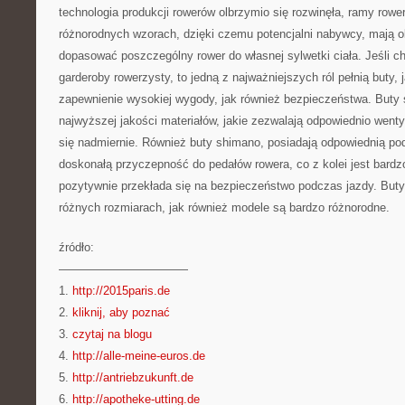
technologia produkcji rowerów olbrzymio się rozwinęła, ramy row
różnorodnych wzorach, dzięki czemu potencjalni nabywcy, mają o
dopasować poszczególny rower do własnej sylwetki ciała. Jeśli c
garderoby rowerzysty, to jedną z najważniejszych ról pełnią buty, 
zapewnienie wysokiej wygody, jak również bezpieczeństwa. Buty
najwyższej jakości materiałów, jakie zezwalają odpowiednio wentyl
się nadmiernie. Również buty shimano, posiadają odpowiednią po
doskonałą przyczepność do pedałów rowera, co z kolei jest bardz
pozytywnie przekłada się na bezpieczeństwo podczas jazdy. But
różnych rozmiarach, jak również modele są bardzo różnorodne.
źródło:
———————————
1.
http://2015paris.de
2.
kliknij, aby poznać
3.
czytaj na blogu
4.
http://alle-meine-euros.de
5.
http://antriebzukunft.de
6.
http://apotheke-utting.de