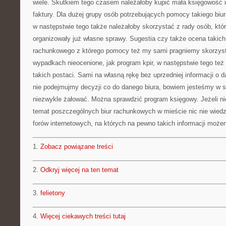
wiele. Skutkiem tego czasem należałoby kupić mała księgowość
faktury. Dla dużej grupy osób potrzebujących pomocy takiego biu
w następstwie tego także należałoby skorzystać z rady osób, któ
organizowały już własne sprawy. Sugestia czy także ocena takich
rachunkowego z którego pomocy też my sami pragniemy skorzys
wypadkach nieocenione, jak program kpir, w następstwie tego też
takich postaci. Sami na własną rękę bez uprzedniej informacji 
nie podejmujmy decyzji co do danego biura, bowiem jesteśmy w s
niezwykle żałować. Można sprawdzić program księgowy. Jeżeli ni
temat poszczególnych biur rachunkowych w mieście nic nie wie
forów internetowych, na których na pewno takich informacji moż
1.
Zobacz powiązane treści
2.
Odkryj więcej na ten temat
3.
felietony
4.
Więcej ciekawych treści tutaj