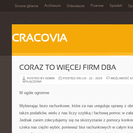
Archiwum
Przerwa
Spadek
Strona główna
Odwołanie
Spi
CRACOVIA
CORAZ TO WIĘCEJ FIRM DBA
POSTED BY ADMIN
POSTED ON LIS - 22 - 2025
MOŻLIWOŚĆ 
WYŁĄCZONA
W ogóle ogromne
Wybierając biuro rachunkowe, które za nas ureguluje sprawy z ob
także podatków, wielu z nas liczy szybką i fachową pomoc w zała
Jednak zanim zdecydujemy się na skorzystanie z pomocy konkre
czeka nas ciężki wybór, ponieważ biur rachunkowych w całym kraj