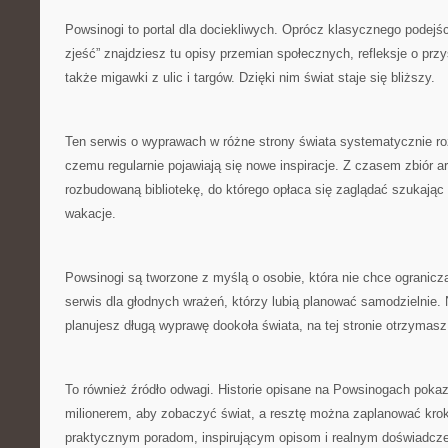
Powsinogi to portal dla dociekliwych. Oprócz klasycznego podejśc
zjeść” znajdziesz tu opisy przemian społecznych, refleksje o prz
także migawki z ulic i targów. Dzięki nim świat staje się bliższy.
Ten serwis o wyprawach w różne strony świata systematycznie roz
czemu regularnie pojawiają się nowe inspiracje. Z czasem zbiór a
rozbudowaną bibliotekę, do którego opłaca się zaglądać szukając
wakacje.
Powsinogi są tworzone z myślą o osobie, która nie chce ograniczać
serwis dla głodnych wrażeń, którzy lubią planować samodzielnie. 
planujesz długą wyprawę dookoła świata, na tej stronie otrzymasz
To również źródło odwagi. Historie opisane na Powsinogach pokaz
milionerem, aby zobaczyć świat, a resztę można zaplanować krok
praktycznym poradom, inspirującym opisom i realnym doświadczen