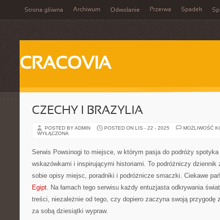
Archiwum
Przerwa
Spadek
Strona główna
Odwołanie
Spi
CRACOVIA
CZECHY I BRAZYLIA
POSTED BY ADMIN
POSTED ON LIS - 22 - 2025
MOŻLIWOŚĆ 
WYŁĄCZONA
Serwis Powsinogi to miejsce, w którym pasja do podróży spotyka
wskazówkami i inspirującymi historiami. To podróżniczy dziennik 
sobie opisy miejsc, poradniki i podróżnicze smaczki. Ciekawe pań
Egipt
. Na łamach tego serwisu każdy entuzjasta odkrywania świa
treści, niezależnie od tego, czy dopiero zaczyna swoją przygodę 
za sobą dziesiątki wypraw.