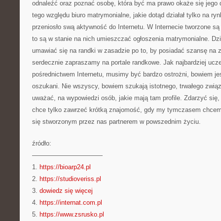
odnaleźć oraz poznać osobę, która być ma prawo okaże się jego 
tego względu biuro matrymonialne, jakie dotąd działał tylko na 
przeniosło swą aktywność do Internetu. W Internecie tworzone są 
to są w stanie na nich umieszczać ogłoszenia matrymonialne. Dzi
umawiać się na randki w zasadzie po to, by posiadać szansę na z
serdecznie zapraszamy na portale randkowe. Jak najbardziej ucz
pośrednictwem Internetu, musimy być bardzo ostrożni, bowiem j
oszukani. Nie wszyscy, bowiem szukają istotnego, trwałego związ
uważać, na wypowiedzi osób, jakie mają tam profile. Zdarzyć się,
chce tylko zawrzeć krótką znajomość, gdy my tymczasem chcemy
się stworzonym przez nas partnerem w powszednim życiu.
źródło:
———————————
1.
https://bioarp24.pl
2.
https://studioveriss.pl
3.
dowiedz się więcej
4.
https://internat.com.pl
5.
https://www.zsrusko.pl