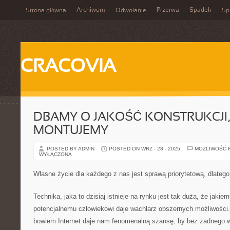
Archiwum
Przerwa
Spadek
Strona główna
Odwołanie
Spi
CRACOVIA
DBAMY O JAKOŚĆ KONSTRUKCJI,
MONTUJEMY
POSTED BY ADMIN
POSTED ON WRZ - 28 - 2025
MOŻLIWOŚĆ 
WYŁĄCZONA
Własne życie dla każdego z nas jest sprawą priorytetową, dlatego
Technika, jaka to dzisiaj istnieje na rynku jest tak duża, że jaki
potencjalnemu człowiekowi daje wachlarz obszernych możliwości
bowiem Internet daje nam fenomenalną szansę, by bez żadnego