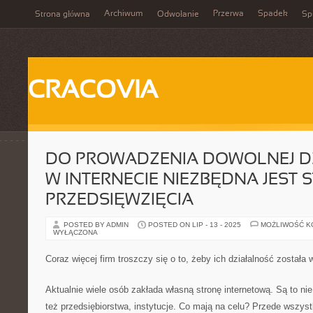
Archiwum
Przerwa
Spadek
Strona główna
Odwołanie
Spi
CRACOVIA
DO PROWADZENIA DOWOLNEJ D
W INTERNECIE NIEZBĘDNA JEST 
PRZEDSIĘWZIĘCIA
POSTED BY ADMIN
POSTED ON LIP - 13 - 2025
MOŻLIWOŚĆ 
WYŁĄCZONA
Coraz więcej firm troszczy się o to, żeby ich działalność został
Aktualnie wiele osób zakłada własną stronę internetową. Są to nie
też przedsiębiorstwa, instytucje. Co mają na celu? Przede wszyst