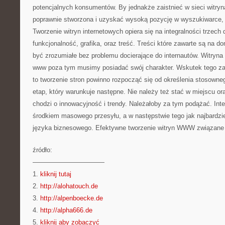
potencjalnych konsumentów. By jednakże zaistnieć w sieci witryn
poprawnie stworzona i uzyskać wysoką pozycję w wyszukiwarce, 
Tworzenie witryn internetowych opiera się na integralności trzech 
funkcjonalność, grafika, oraz treść. Treści które zawarte są na d
być zrozumiałe bez problemu docierające do internautów. Witryna i
www poza tym musimy posiadać swój charakter. Wskutek tego zan
to tworzenie stron powinno rozpocząć się od określenia stosowneg
etap, który warunkuje następne. Nie należy też stać w miejscu oraz
chodzi o innowacyjność i trendy. Należałoby za tym podążać. Inte
środkiem masowego przesyłu, a w następstwie tego jak najbard
języka biznesowego. Efektywne tworzenie witryn WWW związane j
źródło:
———————————
1.
kliknij tutaj
2.
http://alohatouch.de
3.
http://alpenboecke.de
4.
http://alpha666.de
5.
kliknij aby zobaczyć