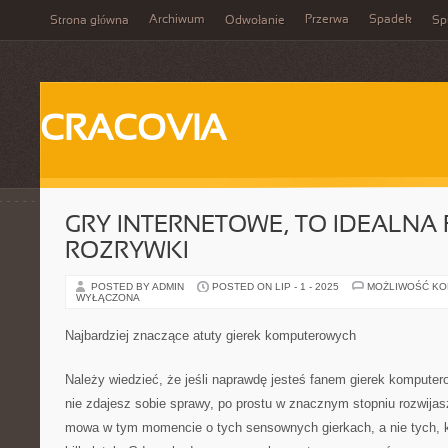
Archiwum
Przerwa
Spadek
Strona główna
Odwołanie
Spi
CRACOVIA
GRY INTERNETOWE, TO IDEALNA
ROZRYWKI
POSTED BY ADMIN
POSTED ON LIP - 1 - 2025
MOŻLIWOŚĆ K
WYŁĄCZONA
Najbardziej znaczące atuty gierek komputerowych
Należy wiedzieć, że jeśli naprawdę jesteś fanem gierek kompute
nie zdajesz sobie sprawy, po prostu w znacznym stopniu rozwija
mowa w tym momencie o tych sensownych gierkach, a nie tych, k