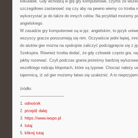
kilkulatek. Gdy wchodzą w grę gry komputerowe, czymś ze wszec
szczegółowo zastanowić się czy aby na pewno wiemy co trzeba r
wykorzystać je do także do innych celów. Na przykład możemy po
angielskiego.
W zasadzie gry komputerowe są w jęz. angielskim, to język uniwe
wszyscy gracze porozumieją się nim. Oczywiście jedni lepiej, inni
do atutów gier można na spokojnie zaliczyć podciągnięcie się z 
Szekspira. Również trzeba dodać, że gdy człowiek często gra, na
jakby rozerwać. Czyli podczas grania jesteśmy bardziej wyluzow
wszelkiego rodzaju kłopotach, które są typowe. Chociaż należy uw
tajemnicą, iż od gier możemy łatwo się uzależnić. A to nieprzyje
źródło:
———————————
1.
odnośnik
2.
przejdź dalej
3.
https://www.iwspo.pl
4.
tutaj
5.
kliknij tutaj