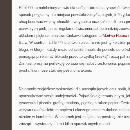
Elfiki777 to natchniony serwis dla osób, które chcą rysować i tw
sposób przyjemny. To miejsce powstało z myślą o tych, którzy koch
chcą budować własny charakter w rysunku oraz piśmie. Strona pr
pierwszych prób, przez regularne ćwiczenia, aż po bardziej zaa
układem i pięknem znaków. Ciekawe kategorie to
Martwa Natura i
Barw. W centrum Elfiki777 stoi tworzenie. To nie jest tylko zbiór p
bloga, w którym każdy może odnaleźć impuls do powrotu do ołówk
pomagają przełamać blokadę przed „brzydką kreską” i uczą patrze
Zamiast presji na perfekcję pojawia się radość testowania, popraw
prosta linia może stać się pełna charakteru.
Na stronie znajdziesz wskazówki dla początkujących oraz osób, kt
uporządkować swoje umiejętności. Pojawiają się tematy o tym, ja
rysowania i pisania: grafity, markery, pędzle, a także papier. Czyte
wpływa na efekt faktura papieru i dlaczego czasem drobna zmian
różnicę w komforcie. W tekstach jest miejsce na prostotę: nie trz
zacząć – wystarczy iskra i kilka sprawdzonych metod.