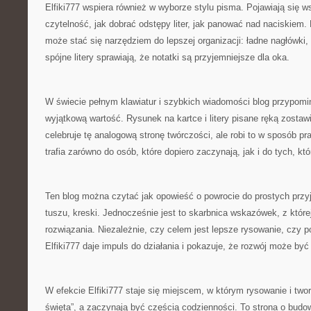
Elfiki777 wspiera również w wyborze stylu pisma. Pojawiają się 
czytelność, jak dobrać odstępy liter, jak panować nad naciskiem
może stać się narzędziem do lepszej organizacji: ładne nagłówki,
spójne litery sprawiają, że notatki są przyjemniejsze dla oka.
W świecie pełnym klawiatur i szybkich wiadomości blog przypomi
wyjątkową wartość. Rysunek na kartce i litery pisane ręką zostawi
celebruje tę analogową stronę twórczości, ale robi to w sposób pr
trafia zarówno do osób, które dopiero zaczynają, jak i do tych, kt
Ten blog można czytać jak opowieść o powrocie do prostych przy
tuszu, kreski. Jednocześnie jest to skarbnica wskazówek, z które
rozwiązania. Niezależnie, czy celem jest lepsze rysowanie, czy p
Elfiki777 daje impuls do działania i pokazuje, że rozwój może być
W efekcie Elfiki777 staje się miejscem, w którym rysowanie i tworz
święta”, a zaczynają być częścią codzienności. To strona o budo