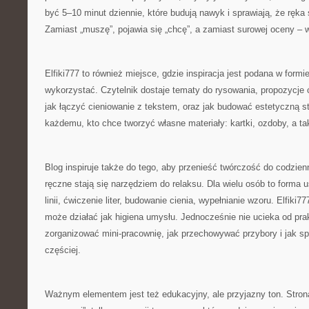
być 5–10 minut dziennie, które budują nawyk i sprawiają, że ręka 
Zamiast „muszę”, pojawia się „chcę”, a zamiast surowej oceny – 
Elfiki777 to również miejsce, gdzie inspiracja jest podana w formie
wykorzystać. Czytelnik dostaje tematy do rysowania, propozycje ć
jak łączyć cieniowanie z tekstem, oraz jak budować estetyczną 
każdemu, kto chce tworzyć własne materiały: kartki, ozdoby, a takż
Blog inspiruje także do tego, aby przenieść twórczość do codzie
ręczne stają się narzędziem do relaksu. Dla wielu osób to forma 
linii, ćwiczenie liter, budowanie cienia, wypełnianie wzoru. Elfiki7
może działać jak higiena umysłu. Jednocześnie nie ucieka od pra
zorganizować mini-pracownię, jak przechowywać przybory i jak sp
częściej.
Ważnym elementem jest też edukacyjny, ale przyjazny ton. Stron