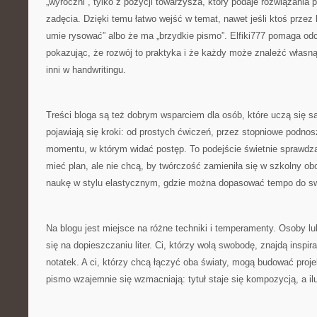
„wyroczni”, tylko z pozycji towarzysza, który podaje rozwiązania
zadęcia. Dzięki temu łatwo wejść w temat, nawet jeśli ktoś przez l
umie rysować” albo że ma „brzydkie pismo”. Elfiki777 pomaga od
pokazując, że rozwój to praktyka i że każdy może znaleźć własną 
inni w handwritingu.
Treści bloga są też dobrym wsparciem dla osób, które uczą się s
pojawiają się kroki: od prostych ćwiczeń, przez stopniowe podnos
momentu, w którym widać postęp. To podejście świetnie sprawdza 
mieć plan, ale nie chcą, by twórczość zamieniła się w szkolny ob
naukę w stylu elastycznym, gdzie można dopasować tempo do sw
Na blogu jest miejsce na różne techniki i temperamenty. Osoby l
się na dopieszczaniu liter. Ci, którzy wolą swobodę, znajdą inspi
notatek. A ci, którzy chcą łączyć oba światy, mogą budować proje
pismo wzajemnie się wzmacniają: tytuł staje się kompozycją, a ilu