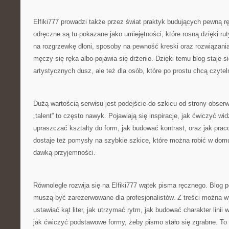
Elfiki777 prowadzi także przez świat praktyk budujących pewną r
odręczne są tu pokazane jako umiejętności, które rosną dzięki ruty
na rozgrzewkę dłoni, sposoby na pewność kreski oraz rozwiązani
męczy się ręka albo pojawia się drżenie. Dzięki temu blog staje s
artystycznych dusz, ale też dla osób, które po prostu chcą czytel
Dużą wartością serwisu jest podejście do szkicu od strony obserw
„talent” to często nawyk. Pojawiają się inspiracje, jak ćwiczyć wid
upraszczać kształty do form, jak budować kontrast, oraz jak prac
dostaje też pomysły na szybkie szkice, które można robić w domu 
dawką przyjemności.
Równolegle rozwija się na Elfiki777 wątek pisma ręcznego. Blog po
muszą być zarezerwowane dla profesjonalistów. Z treści można w
ustawiać kąt liter, jak utrzymać rytm, jak budować charakter linii w
jak ćwiczyć podstawowe formy, żeby pismo stało się zgrabne. To 