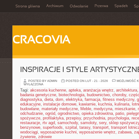
Archiwum
Przerwa
Spadek
Strona główna
Odwołanie
Spi
CRACOVIA
INSPIRACJE I STYLE ARTYSTYCZN
POSTED BY ADMIN
POSTED ON LUT - 21 - 2026
MOŻLIWOŚĆ 
WYŁĄCZONA
Tagi:
akcesoria kuchenne
,
apteka
,
aranżacja wnętrz
,
architektura
badania genetyczne
,
biotechnologia
,
budownictwo
,
choroby
,
częś
diagnostyka
,
dieta
,
dom
,
elektryka
,
farmacja
,
fitness medyczny
,
g
edukacyjne
,
instalacje domowe
,
kawiarnie
,
kuchnia
,
kulinaria
,
lot
budowlane
,
materiały medyczne
,
Meble
,
medycyna
,
mieszkanie
,
odchudzanie
,
ogród
,
ogrodnictwo
,
opieka zdrowotna
,
patio
,
pielęgn
spożywcze
,
profilaktyka
,
przepisy
,
przychodnia
,
psychologia
,
rece
restauracje
,
rtv agd
,
samochody
,
samoloty
,
sery
,
sklep spożywcz
benzynowe
,
superfoods
,
szpital
,
tarasy
,
transport
,
transport lotnic
wodociągi
,
wyposażenie kuchni
,
wyposażenie wnętrz
,
zabawa
,
za
żywienie
,
zdrowie