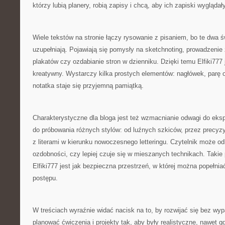
którzy lubią planery, robią zapisy i chcą, aby ich zapiski wyglądały
Wiele tekstów na stronie łączy rysowanie z pisaniem, bo te dwa św
uzupełniają. Pojawiają się pomysły na sketchnoting, prowadzenie z
plakatów czy ozdabianie stron w dzienniku. Dzięki temu Elfiki777
kreatywny. Wystarczy kilka prostych elementów: nagłówek, parę 
notatka staje się przyjemną pamiątką.
Charakterystyczne dla bloga jest też wzmacnianie odwagi do ek
do próbowania różnych stylów: od luźnych szkiców, przez precyzy
z literami w kierunku nowoczesnego letteringu. Czytelnik może od
ozdobności, czy lepiej czuje się w mieszanych technikach. Takie 
Elfiki777 jest jak bezpieczna przestrzeń, w której można popełni
postępu.
W treściach wyraźnie widać nacisk na to, by rozwijać się bez wyp
planować ćwiczenia i projekty tak, aby były realistyczne, nawet 