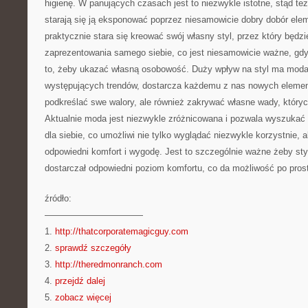
higienę. W panujących czasach jest to niezwykle istotne, stąd tez
starają się ją eksponować poprzez niesamowicie dobry dobór ele
praktycznie stara się kreować swój własny styl, przez który będz
zaprezentowania samego siebie, co jest niesamowicie ważne, gdy
to, żeby ukazać własną osobowość. Duży wpływ na styl ma moda,
występujących trendów, dostarcza każdemu z nas nowych elementó
podkreślać swe walory, ale również zakrywać własne wady, który
Aktualnie moda jest niezwykle zróżnicowana i pozwala wyszukać 
dla siebie, co umożliwi nie tylko wyglądać niezwykle korzystnie, 
odpowiedni komfort i wygodę. Jest to szczególnie ważne żeby styl 
dostarczał odpowiedni poziom komfortu, co da możliwość po prost
źródło:
———————————
1.
http://thatcorporatemagicguy.com
2.
sprawdź szczegóły
3.
http://theredmonranch.com
4.
przejdź dalej
5.
zobacz więcej