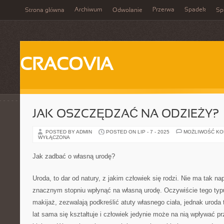
Archiwum
Przerwa
Spadek
Strona główna
Odwołanie
Spi
CRACOVIA
JAK OSZCZĘDZAĆ NA ODZIEŻY?
POSTED BY ADMIN
POSTED ON LIP - 7 - 2025
MOŻLIWOŚĆ K
WYŁĄCZONA
Jak zadbać o własną urodę?
Uroda, to dar od natury, z jakim człowiek się rodzi. Nie ma tak n
znacznym stopniu wpłynąć na własną urodę. Oczywiście tego typu
makijaż, zezwalają podkreślić atuty własnego ciała, jednak uroda
lat sama się kształtuje i człowiek jedynie może na nią wpływać pr