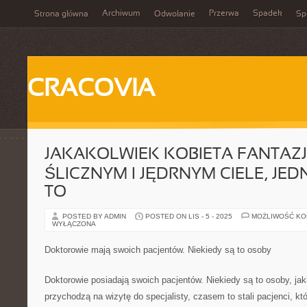
Archiwum
Przerwa
Spadek
Strona główna
Odwołanie
Spi
CRACOVIA
JAKAKOLWIEK KOBIETA FANTAZJ
ŚLICZNYM I JĘDRNYM CIELE, JE
TO
POSTED BY ADMIN
POSTED ON LIS - 5 - 2025
MOŻLIWOŚĆ K
WYŁĄCZONA
Doktorowie mają swoich pacjentów. Niekiedy są to osoby
Doktorowie posiadają swoich pacjentów. Niekiedy są to osoby, jak
przychodzą na wizytę do specjalisty, czasem to stali pacjenci, kt