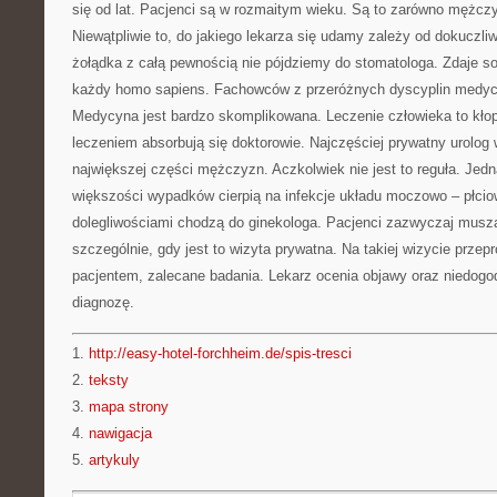
się od lat. Pacjenci są w rozmaitym wieku. Są to zarówno mężczyźn
Niewątpliwie to, do jakiego lekarza się udamy zależy od dokuczliw
żołądka z całą pewnością nie pójdziemy do stomatologa. Zdaje s
każdy homo sapiens. Fachowców z przeróżnych dyscyplin medycyn
Medycyna jest bardzo skomplikowana. Leczenie człowieka to kłop
leczeniem absorbują się doktorowie. Najczęściej prywatny urolog
największej części mężczyzn. Aczkolwiek nie jest to reguła. Jed
większości wypadków cierpią na infekcje układu moczowo – płcio
dolegliwościami chodzą do ginekologa. Pacjenci zazwyczaj musz
szczególnie, gdy jest to wizyta prywatna. Na takiej wizycie prze
pacjentem, zalecane badania. Lekarz ocenia objawy oraz niedogod
diagnozę.
1.
http://easy-hotel-forchheim.de/spis-tresci
2.
teksty
3.
mapa strony
4.
nawigacja
5.
artykuly