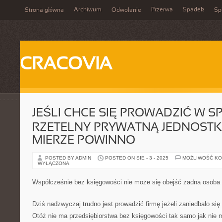
Archiwum
Przerwa
Spadek
Strona główna
Odwołanie
Spi
CRACOVIA
JEŚLI CHCE SIĘ PROWADZIĆ W 
RZETELNY PRYWATNĄ JEDNOSTK
MIERZE POWINNO
POSTED BY ADMIN
POSTED ON SIE - 3 - 2025
MOŻLIWOŚĆ K
WYŁĄCZONA
Współcześnie bez księgowości nie może się obejść żadna osoba
Dziś nadzwyczaj trudno jest prowadzić firmę jeżeli zaniedbało s
Otóż nie ma przedsiębiorstwa bez księgowości tak samo jak nie