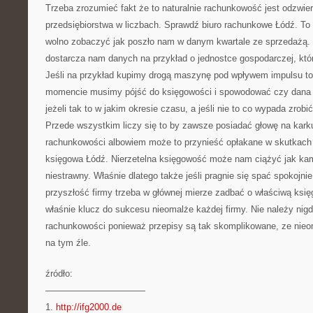
Trzeba zrozumieć fakt że to naturalnie rachunkowość jest odzwie
przedsiębiorstwa w liczbach. Sprawdź biuro rachunkowe Łódź. To 
wolno zobaczyć jak poszło nam w danym kwartale ze sprzedażą.
dostarcza nam danych na przykład o jednostce gospodarczej, któr
Jeśli na przykład kupimy drogą maszynę pod wpływem impulsu t
momencie musimy pójść do księgowości i spowodować czy dana t
jeżeli tak to w jakim okresie czasu, a jeśli nie to co wypada zrob
Przede wszystkim liczy się to by zawsze posiadać głowę na kark
rachunkowości albowiem może to przynieść opłakane w skutkach
księgowa Łódź. Nierzetelna księgowość może nam ciążyć jak kam
niestrawny. Właśnie dlatego także jeśli pragnie się spać spokojnie
przyszłość firmy trzeba w głównej mierze zadbać o właściwą ksi
właśnie klucz do sukcesu nieomalże każdej firmy. Nie należy nig
rachunkowości ponieważ przepisy są tak skomplikowane, ze nie
na tym źle.
źródło:
———————————
1.
http://ifg2000.de