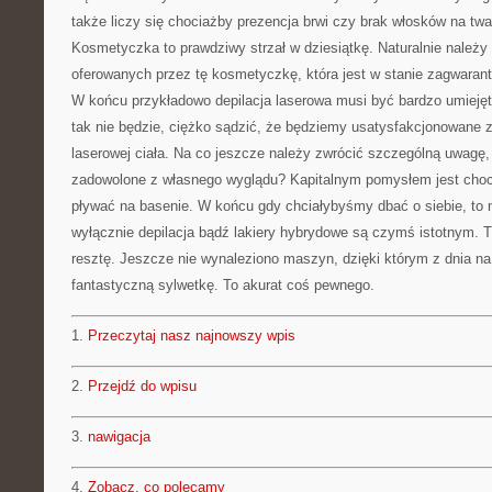
także liczy się chociażby prezencja brwi czy brak włosków na twar
Kosmetyczka to prawdziwy strzał w dziesiątkę. Naturalnie należy
oferowanych przez tę kosmetyczkę, która jest w stanie zagwaran
W końcu przykładowo depilacja laserowa musi być bardzo umiejęt
tak nie będzie, ciężko sądzić, że będziemy usatysfakcjonowane z
laserowej ciała. Na co jeszcze należy zwrócić szczególną uwagę,
zadowolone z własnego wyglądu? Kapitalnym pomysłem jest choci
pływać na basenie. W końcu gdy chciałybyśmy dbać o siebie, to
wyłącznie depilacja bądź lakiery hybrydowe są czymś istotnym. 
resztę. Jeszcze nie wynaleziono maszyn, dzięki którym z dnia n
fantastyczną sylwetkę. To akurat coś pewnego.
1.
Przeczytaj nasz najnowszy wpis
2.
Przejdź do wpisu
3.
nawigacja
4.
Zobacz, co polecamy