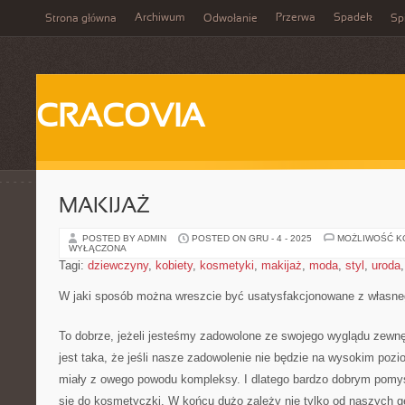
Archiwum
Przerwa
Spadek
Strona główna
Odwołanie
Spi
CRACOVIA
MAKIJAŻ
POSTED BY ADMIN
POSTED ON GRU - 4 - 2025
MOŻLIWOŚĆ 
WYŁĄCZONA
Tagi:
dziewczyny
,
kobiety
,
kosmetyki
,
makijaż
,
moda
,
styl
,
uroda
W jaki sposób można wreszcie być usatysfakcjonowane z własn
To dobrze, jeżeli jesteśmy zadowolone ze swojego wyglądu zewn
jest taka, że jeśli nasze zadowolenie nie będzie na wysokim po
miały z owego powodu kompleksy. I dlatego bardzo dobrym pomys
się do kosmetyczki. W końcu dużo zależy nie tylko od naszych ge