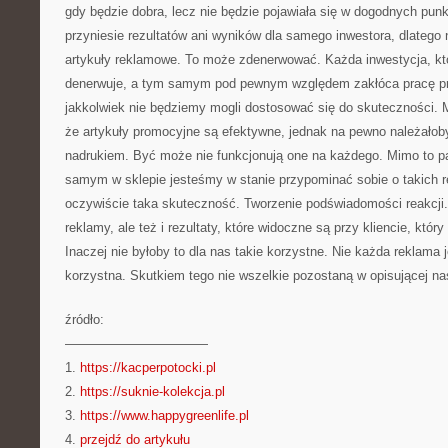
gdy będzie dobra, lecz nie będzie pojawiała się w dogodnych pun
przyniesie rezultatów ani wyników dla samego inwestora, dlateg
artykuły reklamowe. To może zdenerwować. Każda inwestycja, któ
denerwuje, a tym samym pod pewnym względem zakłóca pracę prz
jakkolwiek nie będziemy mogli dostosować się do skuteczności. 
że artykuły promocyjne są efektywne, jednak na pewno należałob
nadrukiem. Być może nie funkcjonują one na każdego. Mimo to p
samym w sklepie jesteśmy w stanie przypominać sobie o takich r
oczywiście taka skuteczność. Tworzenie podświadomości reakcji.
reklamy, ale też i rezultaty, które widoczne są przy kliencie, który
Inaczej nie byłoby to dla nas takie korzystne. Nie każda reklama 
korzystna. Skutkiem tego nie wszelkie pozostaną w opisującej na
źródło:
———————————
1.
https://kacperpotocki.pl
2.
https://suknie-kolekcja.pl
3.
https://www.happygreenlife.pl
4.
przejdź do artykułu