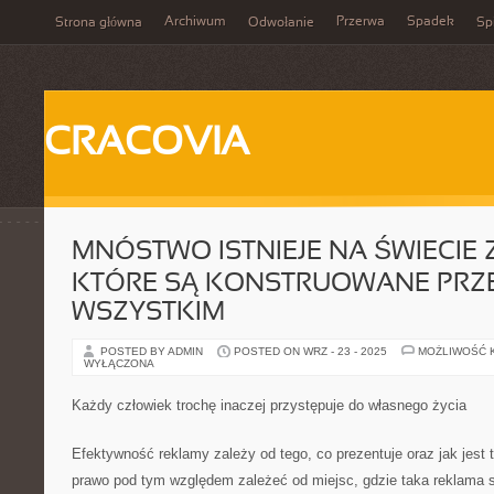
Archiwum
Przerwa
Spadek
Strona główna
Odwołanie
Spi
CRACOVIA
MNÓSTWO ISTNIEJE NA ŚWIECI
KTÓRE SĄ KONSTRUOWANE PRZ
WSZYSTKIM
POSTED BY ADMIN
POSTED ON WRZ - 23 - 2025
MOŻLIWOŚĆ 
WYŁĄCZONA
Każdy człowiek trochę inaczej przystępuje do własnego życia
Efektywność reklamy zależy od tego, co prezentuje oraz jak jes
prawo pod tym względem zależeć od miejsc, gdzie taka reklama 