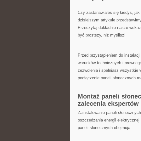
Czy zastanawiałeś się kiedyś,⁤ j
dzisiejszym artykule ‍przedstawimy
Przeczytaj dokładnie ⁣nasze wskaz
‌być prostszy, niż myślisz!
Przed przystąpieniem do instalacji
warunków technicznych i prawnego r
zezwolenia ⁣i spełniasz wszystkie ‍
podłączenie⁤ paneli słonecznych 
Montaż⁤ paneli słone
zalecenia ekspertów
Zainstalowanie paneli słoneczny
oszczędzania⁣ energii elektrycznej
paneli słonecznych ⁣obejmują: