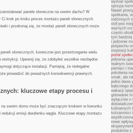
wymiar społe
sprzyja rozm
Nawet prosty
ak zainstalować panele słoneczne na swoim dachu? W
spotkania, 
 Ci krok po ⁣kroku proces⁢ montażu paneli słonecznych.⁤
rodzinnych r
stół jest mi
ówki i przekonaj się, że montaż paneli słonecznych może
ważnych roz
często utrud
tym bardziej
i jedzenie m
pośpiechu or
inspiracji ku
 paneli słonecznych, konieczne jest przestrzeganie wielu
portal społe
estrykcji. Upewnij się, że‍ zdobyłeś​ wszelkie niezbędne
jedzenia uja
realnym świe
wymogi​ dotyczące instalacji. Pamiętaj, że nielegalne
pamięci i tr
pokolenia na
może prowadzić do poważnych konsekwencji prawnych.
smak, ale ta
jedno danie 
babcinego d
cznych: kluczowe etapy procesu i
wakacji spę
gotowanie m
wyłącznie o 
doświadczeni
ch na swoim domu może być znaczącym krokiem w kierunku
kulinarnych 
tożsamości i
‌ i redukcji emisji dwutlenku węgla. Kluczowe etapy montażu⁤
współczesna 
nowe wpływy
eksperyment
produktów z 