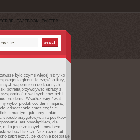
SCRIBE
FACEBOOK
TWITTER
zawsze było czymś więcej niż tylko
pokajania głodu. To część kultury,
dzinnych wspomnień i codziennych
aki potrafią przywoływać obrazy z
 przypominać o ważnych chwilach i
osferę domu. Współczesny świat
mny wybór produktów, dań i inspiracji
 ale jednocześnie coraz częściej
fleksji nad tym, jak jemy i jakie
a sposób przygotowywania posiłków.
gotowanie jest obowiązkiem, dla
y, a dla jeszcze innych sposobem
oski wobec bliskich. Niezależnie od
udno zaprzeczyć, że kuchnia pozostaje