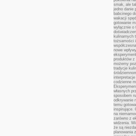
smak, ale ta
jedno danie 
babcinego d
wakacji spę
gotowanie m
wyłącznie o 
doświadczeni
kulinarnych 
tożsamości i
współczesna 
nowe wpływy
eksperyment
produktów z 
możemy pozn
tradycje kul
śródziemnom
interpretacj
codzienne m
Eksperyment
własnych pr
sposobem na
odkrywanie 
temu gotowan
inspirujące.
na niemarno
zarówno z e
widzenia. Wi
że są niezda
planowania 