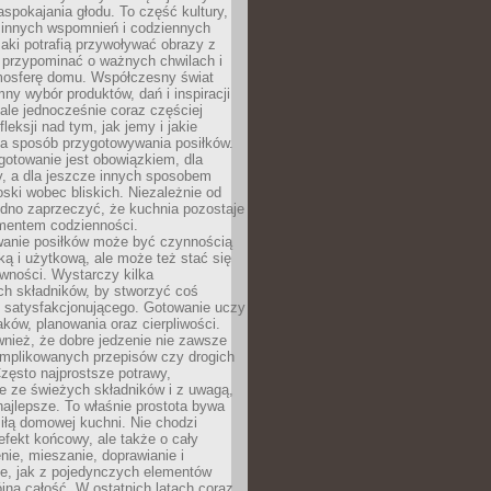
pokajania głodu. To część kultury,
dzinnych wspomnień i codziennych
aki potrafią przywoływać obrazy z
 przypominać o ważnych chwilach i
osferę domu. Współczesny świat
mny wybór produktów, dań i inspiracji
 ale jednocześnie coraz częściej
fleksji nad tym, jak jemy i jakie
a sposób przygotowywania posiłków.
gotowanie jest obowiązkiem, dla
y, a dla jeszcze innych sposobem
oski wobec bliskich. Niezależnie od
udno zaprzeczyć, że kuchnia pozostaje
entem codzienności.
anie posiłków może być czynnością
ką i użytkową, ale może też stać się
wności. Wystarczy kilka
h składników, by stworzyć coś
 satysfakcjonującego. Gotowanie uczy
ków, planowania oraz cierpliwości.
nież, że dobre jedzenie nie zawsze
plikowanych przepisów czy drogich
zęsto najprostsze potrawy,
e ze świeżych składników i z uwagą,
najlepsze. To właśnie prostota bywa
iłą domowej kuchni. Nie chodzi
efekt końcowy, ale także o cały
enie, mieszanie, doprawianie i
e, jak z pojedynczych elementów
jna całość. W ostatnich latach coraz