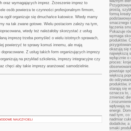
ważnym elem
h oraz wymagających imprez. Zrzeszenie imprez to
Przygotowyw
prostą, szyb
iele osób powierza te czynności profesjonalnym firmom,
formą kreaty
i na ogół organizuje się dmuchańce katowice. Wtedy mamy
podstawowyc
smacznego i
my na tak zwane gotowe. Wielu postaciom zależy na tym,
łączenia sma
dopracowana, wtedy też należałoby skorzystać z usług
Pokazuje rów
wymaga skom
ną imprezę trzeba pomyśleć o wielu istotnych sprawach,
produktów. C
przygotowan
iej powierzyć te sprawy komuś innemu, ale mają
okazują się 
 dopracowane. Z usług takich form organizujących imprezy
największą s
wyłącznie o 
 organizują na przykład szkolenia, imprezy integracyjne czy
proces: kroj
raz chęci aby takie imprezy aranżować samodzielnie.
obserwowani
powstaje spó
większą pop
do odżywiani
produktów, i
starają się w
oznacza to, 
zmieniać die
i zrozumieni
wpływają na
energii. Dom
nad tym, co 
nadmiar cuk
WODOWE NAUCZYCIELI
dodatków, a 
smaki produ