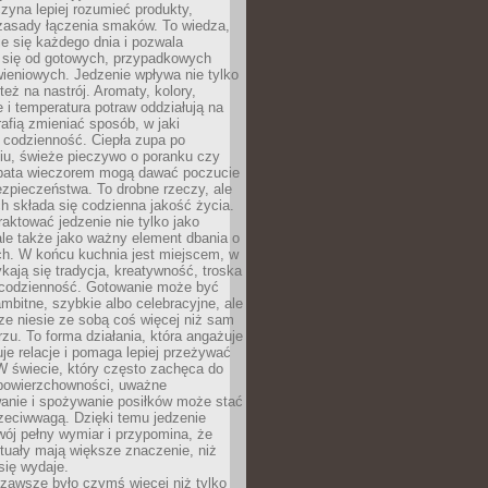
zyna lepiej rozumieć produkty,
 zasady łączenia smaków. To wiedza,
je się każdego dnia i pozwala
ć się od gotowych, przypadkowych
ieniowych. Jedzenie wpływa nie tylko
 też na nastrój. Aromaty, kolory,
 i temperatura potraw oddziałują na
rafią zmieniać sposób, w jaki
codzienność. Ciepła zupa po
iu, świeże pieczywo o poranku czy
rbata wieczorem mogą dawać poczucie
ezpieczeństwa. To drobne rzeczy, ale
ch składa się codzienna jakość życia.
raktować jedzenie nie tylko jako
le także jako ważny element dbania o
ych. W końcu kuchnia jest miejscem, w
kają się tradycja, kreatywność, troska
 codzienność. Gotowanie może być
ambitne, szybkie albo celebracyjne, ale
e niesie ze sobą coś więcej niż sam
erzu. To forma działania, która angażuje
je relacje i pomaga lepiej przeżywać
W świecie, który często zachęca do
 powierzchowności, uważne
anie i spożywanie posiłków może stać
zeciwwagą. Dzięki temu jedzenie
ój pełny wymiar i przypomina, że
tuały mają większe znaczenie, niż
się wydaje.
zawsze było czymś więcej niż tylko