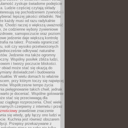
ularność zyskuje świadome podejście
a. Ludzie częściej czytają składy
nteresują się pochodzeniem żywności i
ybierać lepszej jakości składniki. Nie
że każdy musi od razu radykalnie
tę. Chodzi raczej o większą uważność
e, że codzienne wybory żywieniowe
 zdrowie, samopoczucie oraz poziom
owe jedzenie daje większą kontrolę
trafia na talerz. Pozwala ograniczać
ru, soli czy wysoko przetworzonych
jednocześnie odkrywać naturalne
któw. Jedzenie ma także ogromny
czny. Wspólny posiłek zbliża ludzi,
owom i tworzy poczucie bliskości.
 obiad może stać się okazją do
wymiany doświadczeń i budowania
ytuałów. W wielu domach to właśnie
ejscem, przy którym toczy się najwięcej
mów. Współczesne tempo życia
nia pielęgnowanie takich chwil, jednak
 warto je doceniać. Wspólne gotowanie
oże stać się przeciwwagą dla
az ciągłego rozproszenia. Choć wiele
linarnych czerpiemy z internetu i przez
cznościowy
prawdziwe znaczenie
wnia się wtedy, gdy łączy ono ludzi w
cie. Kuchnia jest również obszarem
adycji. Przepisy przekazywane z
 pokolenie niosą ze sobą nie tylko