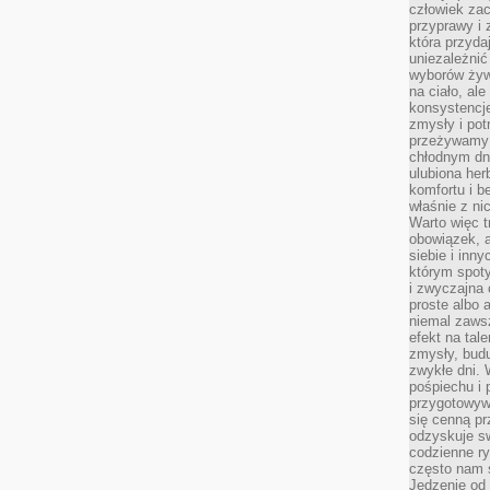
człowiek zac
przyprawy i
która przyda
uniezależni
wyborów żyw
na ciało, ale
konsystencje
zmysły i pot
przeżywamy 
chłodnym dn
ulubiona he
komfortu i b
właśnie z ni
Warto więc t
obowiązek, a
siebie i inn
którym spoty
i zwyczajna
proste albo 
niemal zawsz
efekt na tal
zmysły, budu
zwykłe dni. 
pośpiechu i
przygotowyw
się cenną pr
odzyskuje sw
codzienne ry
często nam 
Jedzenie od 