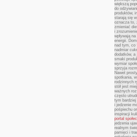
większą pop
do odżywiani
produktów, i
starają się w
oznacza to, 
zmieniać die
i zrozumieni
wpływają na
energii. Dom
nad tym, co 
nadmiar cuk
dodatków, a 
smaki produ
wymiar społe
sprzyja rozm
Nawet prosty
spotkania, 
rodzinnych r
stół jest mi
ważnych roz
często utrud
tym bardziej
i jedzenie m
pośpiechu or
inspiracji ku
portal społe
jedzenia uja
realnym świe
pamięci i tr
pokolenia na