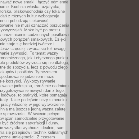
awać nowe smaki i łączyć odmienne
inarne. Kuchnia włoska, azjatycka,
orska, bliskowschodnia czy lokalne
e dań z różnych kultur wzbogacają
enu i pobudzają ciekawość.
owanie nie musi oznaczać porzucenia
zyzwyczajeń. Może być po prostu
 urozmaicenie codziennych posiłków i
nowych połączeń smakowych. Dzięki
ie staje się bardziej twórcze i
 Coraz częściej zwraca się też uwagę
wanie żywności. To temat ważny
konomicznego, jak i etycznego punktu
ele produktów wyrzuca się nie dlatego,
tne do spożycia, lecz z powodu złego
zakupów i posiłków. Tymczasem
spodarowanie jedzeniem może
ele korzyści. Wykorzystywanie
nowanie jadłospisu, mrożenie nadmiaru
przygotowywanie nowych dań z tego,
 lodówce, to praktyki, które pomagają
traty. Takie podejście uczy szacunku
i pracy włożonej w jego wytworzenie.
nia ma jeszcze jedną ważną zaletę:
ie sprawczości. W świecie pełnym
związań samodzielne przygotowanie
 być źródłem satysfakcji i dumy.
nie wszystko wychodzi idealnie, sam
ia się przepisów i technik kulinarnych
tyczne umiejętności. Z czasem