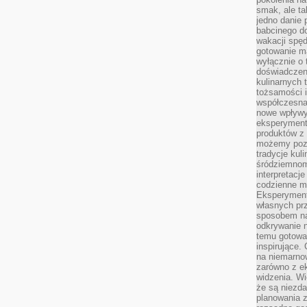
smak, ale ta
jedno danie 
babcinego d
wakacji spę
gotowanie m
wyłącznie o 
doświadczeni
kulinarnych 
tożsamości i
współczesna 
nowe wpływy
eksperyment
produktów z 
możemy pozn
tradycje kul
śródziemnom
interpretacj
codzienne m
Eksperyment
własnych pr
sposobem na
odkrywanie 
temu gotowan
inspirujące.
na niemarno
zarówno z e
widzenia. Wi
że są niezda
planowania 