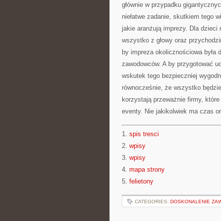
głównie w przypadku gigantycznyc
niełatwe zadanie, skutkiem tego w
jakie aranżują imprezy. Dla dziec
wszystko z głowy oraz przychodzi
by impreza okolicznościowa była 
zawodowców. A by przygotować uda
wskutek tego bezpieczniej wygodn
równocześnie, że wszystko będzie
korzystają przeważnie firmy, które
eventy. Nie jakikolwiek ma czas o
1.
spis tresci
2.
wpisy
3.
wpisy
4.
mapa strony
5.
felietony
CATEGORIES:
DOSKONALENIE ZA