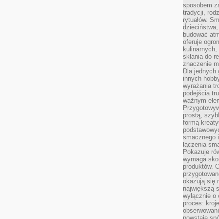
sposobem zas
tradycji, ro
rytuałów. Sm
dzieciństwa,
budować atm
oferuje ogro
kulinarnych,
skłania do re
znaczenie m
Dla jednych 
innych hobb
wyrażania tr
podejścia tr
ważnym elem
Przygotowyw
prostą, szyb
formą kreaty
podstawowyc
smacznego i
łączenia sma
Pokazuje rów
wymaga skom
produktów. C
przygotowan
okazują się 
największą s
wyłącznie o 
proces: kroj
obserwowani
powstaje spó