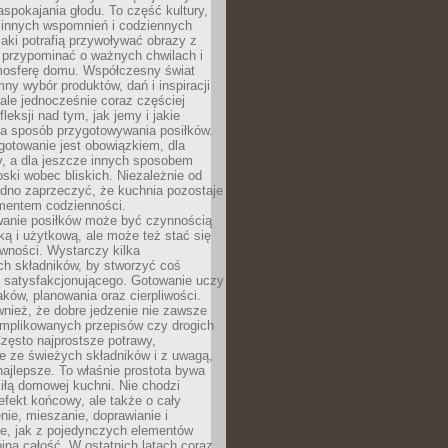
pokajania głodu. To część kultury,
dzinnych wspomnień i codziennych
aki potrafią przywoływać obrazy z
 przypominać o ważnych chwilach i
osferę domu. Współczesny świat
mny wybór produktów, dań i inspiracji
 ale jednocześnie coraz częściej
fleksji nad tym, jak jemy i jakie
a sposób przygotowywania posiłków.
gotowanie jest obowiązkiem, dla
y, a dla jeszcze innych sposobem
oski wobec bliskich. Niezależnie od
udno zaprzeczyć, że kuchnia pozostaje
entem codzienności.
anie posiłków może być czynnością
ką i użytkową, ale może też stać się
wności. Wystarczy kilka
h składników, by stworzyć coś
 satysfakcjonującego. Gotowanie uczy
ków, planowania oraz cierpliwości.
nież, że dobre jedzenie nie zawsze
plikowanych przepisów czy drogich
zęsto najprostsze potrawy,
e ze świeżych składników i z uwagą,
najlepsze. To właśnie prostota bywa
iłą domowej kuchni. Nie chodzi
efekt końcowy, ale także o cały
enie, mieszanie, doprawianie i
e, jak z pojedynczych elementów
jna całość. W ostatnich latach coraz