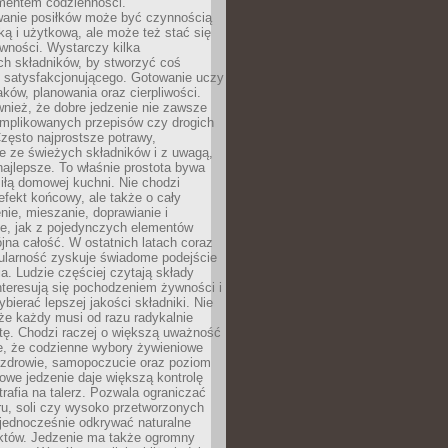
entem codzienności.
anie posiłków może być czynnością
ką i użytkową, ale może też stać się
wności. Wystarczy kilka
h składników, by stworzyć coś
 satysfakcjonującego. Gotowanie uczy
ków, planowania oraz cierpliwości.
nież, że dobre jedzenie nie zawsze
plikowanych przepisów czy drogich
zęsto najprostsze potrawy,
e ze świeżych składników i z uwagą,
najlepsze. To właśnie prostota bywa
iłą domowej kuchni. Nie chodzi
efekt końcowy, ale także o cały
enie, mieszanie, doprawianie i
e, jak z pojedynczych elementów
jna całość. W ostatnich latach coraz
ularność zyskuje świadome podejście
a. Ludzie częściej czytają składy
nteresują się pochodzeniem żywności i
ybierać lepszej jakości składniki. Nie
że każdy musi od razu radykalnie
tę. Chodzi raczej o większą uważność
e, że codzienne wybory żywieniowe
 zdrowie, samopoczucie oraz poziom
owe jedzenie daje większą kontrolę
trafia na talerz. Pozwala ograniczać
ru, soli czy wysoko przetworzonych
jednocześnie odkrywać naturalne
któw. Jedzenie ma także ogromny