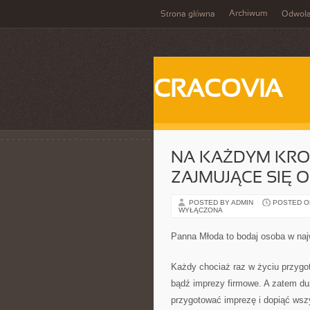
Archiwum
Strona główna
Odwoła
CRACOVIA
NA KAŻDYM KROK
ZAJMUJĄCE SIĘ 
POSTED BY ADMIN
POSTED ON
WYŁĄCZONA
Panna Młoda to bodaj osoba w na
Każdy chociaż raz w życiu przygot
bądź imprezy firmowe. A zatem duż
przygotować imprezę i dopiąć wsz