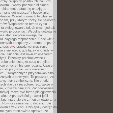
czny. Wspólny posiłek zbliża ludzi,
owom i tworzy poczucie bliskości.
 obiad może stać się okazją do
wymiany doświadczeń i budowania
ytuałów. W wielu domach to właśnie
ejscem, przy którym toczy się najwięcej
mów. Współczesne tempo życia
nia pielęgnowanie takich chwil, jednak
 warto je doceniać. Wspólne gotowanie
oże stać się przeciwwagą dla
az ciągłego rozproszenia. Choć wiele
linarnych czerpiemy z internetu i przez
cznościowy
prawdziwe znaczenie
wnia się wtedy, gdy łączy ono ludzi w
cie. Kuchnia jest również obszarem
adycji. Przepisy przekazywane z
 pokolenie niosą ze sobą nie tylko
kże emocje i historię rodziny. Czasem
potrafi przywołać wspomnienie
omu, świątecznych przygotowań albo
dzonych u krewnych. To pokazuje, że
a wymiar symboliczny. Nie chodzi
technikę czy recepturę, lecz także o
e, które za nimi stoi. Zachowywanie
tradycji może być formą pielęgnowania
 więzi z przeszłością, nawet jeśli
kuchnia stale się zmienia i otwiera na
. Równocześnie warto docenić rolę
owania w kuchni. Dzisiejszy dostęp do
różnych stron świata sprawia, że