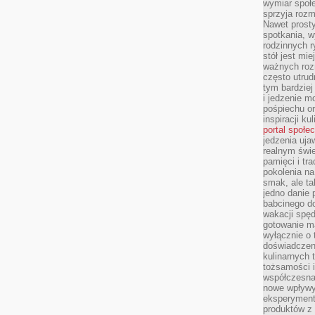
wymiar społe
sprzyja rozm
Nawet prosty
spotkania, 
rodzinnych r
stół jest mi
ważnych roz
często utrud
tym bardziej
i jedzenie m
pośpiechu or
inspiracji ku
portal społe
jedzenia uja
realnym świe
pamięci i tr
pokolenia na
smak, ale ta
jedno danie 
babcinego d
wakacji spę
gotowanie m
wyłącznie o 
doświadczeni
kulinarnych 
tożsamości i
współczesna 
nowe wpływy
eksperyment
produktów z 