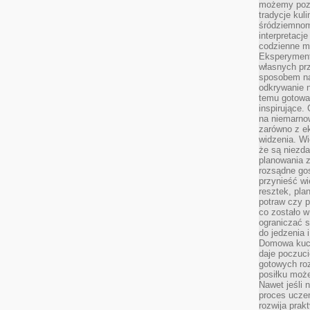
możemy pozn
tradycje kul
śródziemnom
interpretacj
codzienne m
Eksperyment
własnych pr
sposobem na
odkrywanie 
temu gotowan
inspirujące.
na niemarno
zarówno z e
widzenia. Wi
że są niezda
planowania 
rozsądne go
przynieść wi
resztek, pla
potraw czy 
co zostało w
ograniczać s
do jedzenia 
Domowa kuch
daje poczuc
gotowych ro
posiłku może
Nawet jeśli 
proces uczen
rozwija prak