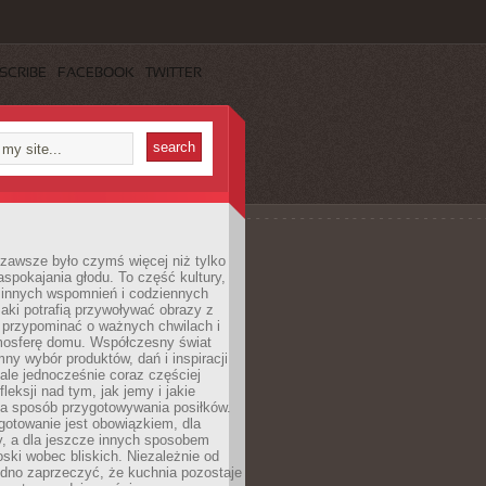
SCRIBE
FACEBOOK
TWITTER
zawsze było czymś więcej niż tylko
pokajania głodu. To część kultury,
dzinnych wspomnień i codziennych
aki potrafią przywoływać obrazy z
 przypominać o ważnych chwilach i
osferę domu. Współczesny świat
mny wybór produktów, dań i inspiracji
 ale jednocześnie coraz częściej
fleksji nad tym, jak jemy i jakie
a sposób przygotowywania posiłków.
gotowanie jest obowiązkiem, dla
y, a dla jeszcze innych sposobem
oski wobec bliskich. Niezależnie od
udno zaprzeczyć, że kuchnia pozostaje