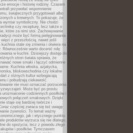
kże emocje i historię rodziny. Czasem
potrafi przywołać wspomnienie
omu, świątecznych przygotowań albo
dzonych u krewnych. To pokazuje, że
a wymiar symboliczny. Nie chodzi
technikę czy recepturę, lecz także o
e, które za nimi stoi. Zachowywanie
tradycji może być formą pielęgnowania
 więzi z przeszłością, nawet jeśli
kuchnia stale się zmienia i otwiera na
. Równocześnie warto docenić rolę
owania w kuchni. Dzisiejszy dostęp do
różnych stron świata sprawia, że
awać nowe smaki i łączyć odmienne
inarne. Kuchnia włoska, azjatycka,
orska, bliskowschodnia czy lokalne
e dań z różnych kultur wzbogacają
enu i pobudzają ciekawość.
owanie nie musi oznaczać porzucenia
zyzwyczajeń. Może być po prostu
 urozmaicenie codziennych posiłków i
nowych połączeń smakowych. Dzięki
ie staje się bardziej twórcze i
 Coraz częściej zwraca się też uwagę
wanie żywności. To temat ważny
konomicznego, jak i etycznego punktu
ele produktów wyrzuca się nie dlatego,
tne do spożycia, lecz z powodu złego
zakupów i posiłków. Tymczasem