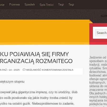
Przerwa
Spadek
Tagi
Tagi
nie
Spis Treści
SUB
U POJAWIAJĄ SIĘ FIRMY
Jedzenie od 
ORGANIZACJĄ ROZMAITEGO
sposobem zas
tradycji, ro
rytuałów. Sm
NA
 PAŹ - 14 - 2025
MOŻLIWOŚĆ KOMENTOWANIA
ZOSTAŁA
dzieciństwa,
KAŻDYM
KROKU
budować atm
POJAWIAJĄ
oferuje ogro
SIĘ
jwiększym stopniu
kulinarnych,
FIRMY
ZAJMUJĄCE
skłania do re
SIĘ
znaczenie m
ORGANIZACJĄ
owywał jaką gigantyczna imprezę, czy to urodziny, ślub
Dla jednych 
ROZMAITEGO
innych hobb
o osób przekonało się jakie trudny trzeba znieść by
wyrażania tr
ystko na ostatni guzik. Niebezproblemowe to zadanie,
podejścia tr