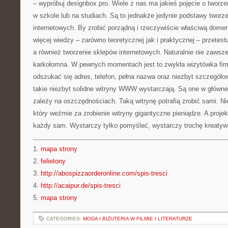
– wypróbuj designbox.pro. Wiele z nas ma jakieś pojęcie o tworze
w szkole lub na studiach. Są to jednakże jedynie podstawy tworze
internetowych. By zrobić porządną i rzeczywiście właściwą dom
więcej wiedzy – zarówno teoretycznej jak i praktycznej – przetest
a również tworzenie sklepów internetowych. Naturalnie nie zawsze 
karkołomna. W pewnych momentach jest to zwykła wizytówka firmy
odszukać się adres, telefon, pełna nazwa oraz niezbyt szczegół
takie niezbyt solidne witryny WWW wystarczają. Są one w głównej
zależy na oszczędnościach. Taką witrynę potrafią zrobić sami. Nie
który weźmie za zrobienie witryny gigantyczne pieniądze. A proje
każdy sam. Wystarczy tylko pomyśleć, wystarczy trochę kreatyw
1.
mapa strony
2.
felietony
3.
http://abospizzaorderonline.com/spis-tresci
4.
http://acaipur.de/spis-tresci
5.
mapa strony
CATEGORIES:
MODA I BIŻUTERIA W FILMIE I LITERATURZE