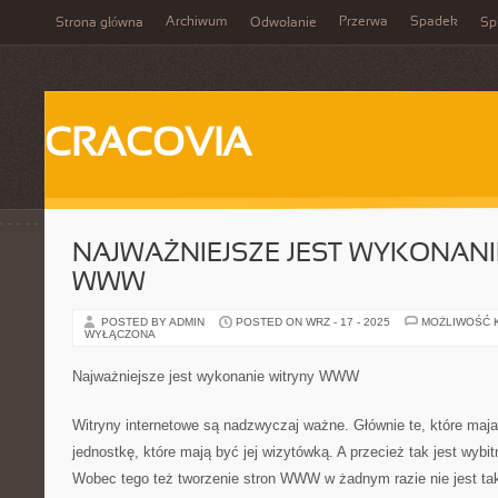
Archiwum
Przerwa
Spadek
Strona główna
Odwołanie
Spi
CRACOVIA
NAJWAŻNIEJSZE JEST WYKONANI
WWW
POSTED BY ADMIN
POSTED ON WRZ - 17 - 2025
MOŻLIWOŚĆ 
WYŁĄCZONA
Najważniejsze jest wykonanie witryny WWW
Witryny internetowe są nadzwyczaj ważne. Głównie te, które maj
jednostkę, które mają być jej wizytówką. A przecież tak jest wybi
Wobec tego też tworzenie stron WWW w żadnym razie nie jest tak