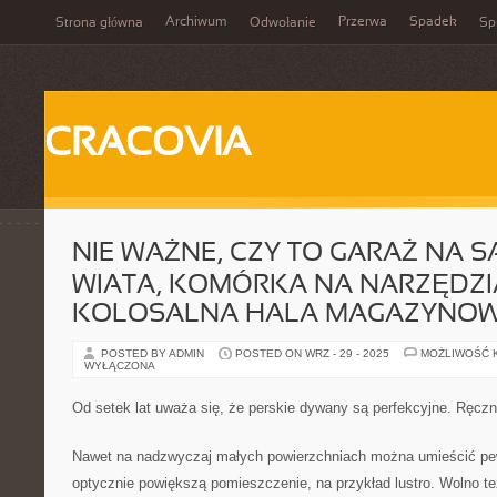
Archiwum
Przerwa
Spadek
Strona główna
Odwołanie
Spi
CRACOVIA
NIE WAŻNE, CZY TO GARAŻ NA 
WIATA, KOMÓRKA NA NARZĘDZI
KOLOSALNA HALA MAGAZYNO
POSTED BY ADMIN
POSTED ON WRZ - 29 - 2025
MOŻLIWOŚĆ 
WYŁĄCZONA
Od setek lat uważa się, że perskie dywany są perfekcyjne. Ręcz
Nawet na nadzwyczaj małych powierzchniach można umieścić pe
optycznie powiększą pomieszczenie, na przykład lustro. Wolno 