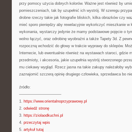
przy pomocy użycia dobrych kolorów. Ważne jest również by umie
pomieszczeniach, tak by uzupełnić ich wystrój. W szeregu przy
drobne rzeczy takie jak fotografie bliskich, kilka obrazków czy w
mieć sporo pieniędzy aby rewelacyjnie wykończyć mieszkanie w k
wykonania, wystarczy jedynie że mamy podstawowe pojęcie o tym
wolno łączyć, oraz odrobinę wyobraźni a także Tapety 3d. Z pew
rozpoczną wchodzić do głowy w trakcie wyprawy do sklepów. Mo
Internecie, lub ewentualnie również na wystawach staroci, gdzie
przedmioty, i akcesoria, jakie uzupełnia wystrój stworzonego prz
mu ciekawy wygląd. Rzecz jasna na takie zakupy należałoby wybr
zaznajomić szczerą opinię drugiego człowieka, sprzedawca bo nie
źródło:
———————————
1.
https://www.orientalnoprzyprawowy.pl
2.
odwiedź stronę
3.
https://ziolaodkuchni.pl
4.
przeczytaj wpis
5.
artykuł tutaj