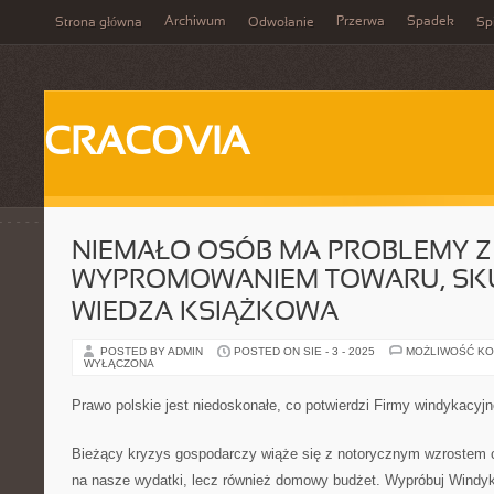
Archiwum
Przerwa
Spadek
Strona główna
Odwołanie
Spi
CRACOVIA
NIEMAŁO OSÓB MA PROBLEMY Z
WYPROMOWANIEM TOWARU, SKU
WIEDZA KSIĄŻKOWA
POSTED BY ADMIN
POSTED ON SIE - 3 - 2025
MOŻLIWOŚĆ K
WYŁĄCZONA
Prawo polskie jest niedoskonałe, co potwierdzi Firmy windykacyj
Bieżący kryzys gospodarczy wiąże się z notorycznym wzrostem ce
na nasze wydatki, lecz również domowy budżet. Wypróbuj Windy