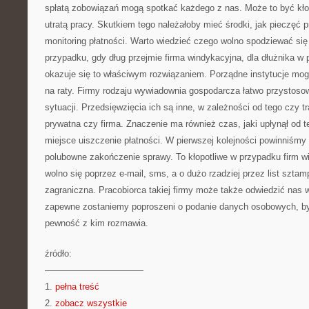
spłatą zobowiązań mogą spotkać każdego z nas. Może to być kło
utratą pracy. Skutkiem tego należałoby mieć środki, jak pieczęć 
monitoring płatności. Warto wiedzieć czego wolno spodziewać się 
przypadku, gdy dług przejmie firma windykacyjna, dla dłużnika
okazuje się to właściwym rozwiązaniem. Porządne instytucje mog
na raty. Firmy rodzaju wywiadownia gospodarcza łatwo przystosow
sytuacji. Przedsięwzięcia ich są inne, w zależności od tego czy t
prywatna czy firma. Znaczenie ma również czas, jaki upłynął od 
miejsce uiszczenie płatności. W pierwszej kolejności powinniśmy 
polubowne zakończenie sprawy. To kłopotliwe w przypadku firm 
wolno się poprzez e-mail, sms, a o dużo rzadziej przez list szta
zagraniczna. Pracobiorca takiej firmy może także odwiedzić nas
zapewne zostaniemy poproszeni o podanie danych osobowych, by
pewność z kim rozmawia.
źródło:
———————————
1.
pełna treść
2.
zobacz wszystkie