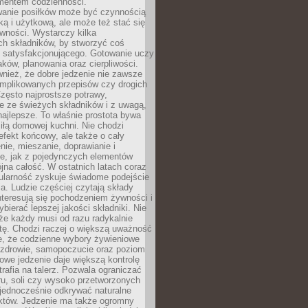
entem codzienności.
anie posiłków może być czynnością
ką i użytkową, ale może też stać się
wności. Wystarczy kilka
h składników, by stworzyć coś
 satysfakcjonującego. Gotowanie uczy
ków, planowania oraz cierpliwości.
nież, że dobre jedzenie nie zawsze
plikowanych przepisów czy drogich
zęsto najprostsze potrawy,
e ze świeżych składników i z uwagą,
najlepsze. To właśnie prostota bywa
iłą domowej kuchni. Nie chodzi
efekt końcowy, ale także o cały
enie, mieszanie, doprawianie i
e, jak z pojedynczych elementów
jna całość. W ostatnich latach coraz
ularność zyskuje świadome podejście
a. Ludzie częściej czytają składy
nteresują się pochodzeniem żywności i
ybierać lepszej jakości składniki. Nie
że każdy musi od razu radykalnie
tę. Chodzi raczej o większą uważność
e, że codzienne wybory żywieniowe
 zdrowie, samopoczucie oraz poziom
owe jedzenie daje większą kontrolę
trafia na talerz. Pozwala ograniczać
ru, soli czy wysoko przetworzonych
jednocześnie odkrywać naturalne
któw. Jedzenie ma także ogromny