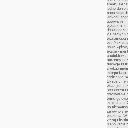
smak, ale ta
jedno danie 
babcinego d
wakacji spę
gotowanie m
wyłącznie o 
doświadczeni
kulinarnych 
tożsamości i
współczesna 
nowe wpływy
eksperyment
produktów z 
możemy pozn
tradycje kul
śródziemnom
interpretacj
codzienne m
Eksperyment
własnych pr
sposobem na
odkrywanie 
temu gotowan
inspirujące.
na niemarno
zarówno z e
widzenia. Wi
że są niezda
planowania 