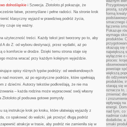
ważnym elem
wo dolnośląskie
i Szwecja. Zlotoloto.pl pokazuje, że
Przygotowyw
prostą, szyb
ześnie łatwe, przemyślane i pełne radości. Na stronie krok
formą kreaty
podstawowyc
ienić klasyczny wyjazd w prawdziwą podróż życia,
smacznego i
iny czuje się ważny.
łączenia sma
Pokazuje rów
wymaga skom
 na użyteczność treści. Każdy tekst jest tworzony po to, aby
produktów. C
przygotowan
 A do Z: od wyboru destynacji, przez wydatki, aż po
okazują się 
ują o komforcie w drodze. Dzięki temu strona staje się
największą s
wyłącznie o 
rego można wracać przy każdym kolejnym wyjeździe.
proces: kroj
obserwowani
powstaje spó
spirujące opisy różnych typów podróży: od weekendowych
większą pop
do odżywiani
 nad morzem, aż po egzotyczne podróże, które spełniają
produktów, i
m z dziećmi. Autorzy tekstów podkreślają, że nie ma
starają się w
oznacza to, 
różowania – każda rodzina może wypracować swój własny
zmieniać die
a Zlotoloto.pl podsuwa gotowe pomysły.
i zrozumieni
wpływają na
energii. Dom
ą instrukcje krok po kroku, które ułatwiają wyjazdy z
nad tym, co 
nadmiar cuk
ada, co spakować do walizki, jak przeżyć długą podróż
dodatków, a 
apewnić atrakcje w trasie, aby podróż nie zamieniła się w
smaki produ