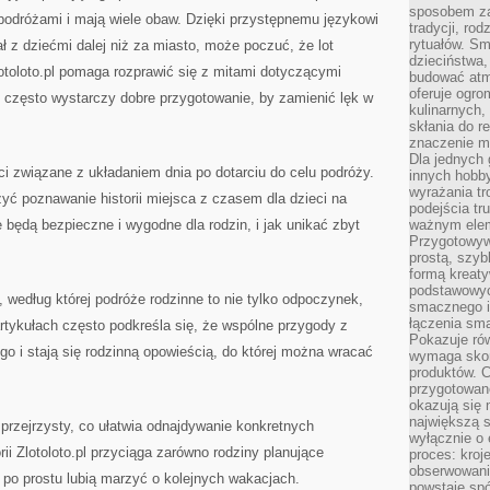
sposobem zas
podróżami i mają wiele obaw. Dzięki przystępnemu językowi
tradycji, ro
rytuałów. Sm
ł z dziećmi dalej niż za miasto, może poczuć, że lot
dzieciństwa,
otoloto.pl pomaga rozprawić się z mitami dotyczącymi
budować atm
oferuje ogro
 często wystarczy dobre przygotowanie, by zamienić lęk w
kulinarnych,
skłania do re
znaczenie m
Dla jednych 
ści związane z układaniem dnia po dotarciu do celu podróży.
innych hobb
wyrażania tr
zyć poznawanie historii miejsca z czasem dla dzieci na
podejścia tr
 będą bezpieczne i wygodne dla rodzin, i jak unikać zbyt
ważnym elem
Przygotowyw
prostą, szyb
formą kreaty
podstawowyc
a, według której podróże rodzinne to nie tylko odpoczynek,
smacznego i
łączenia sma
artykułach często podkreśla się, że wspólne przygody z
Pokazuje rów
go i stają się rodzinną opowieścią, do której można wracać
wymaga skom
produktów. C
przygotowan
okazują się 
największą s
 przejrzysty, co ułatwia odnajdywanie konkretnych
wyłącznie o 
rii Zlotoloto.pl przyciąga zarówno rodziny planujące
proces: kroj
obserwowani
y po prostu lubią marzyć o kolejnych wakacjach.
powstaje spó