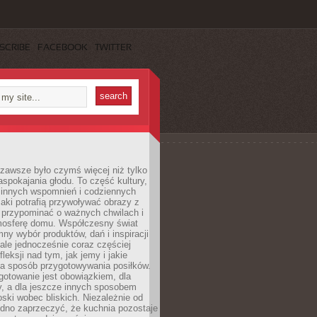
SCRIBE
FACEBOOK
TWITTER
zawsze było czymś więcej niż tylko
pokajania głodu. To część kultury,
dzinnych wspomnień i codziennych
aki potrafią przywoływać obrazy z
 przypominać o ważnych chwilach i
osferę domu. Współczesny świat
mny wybór produktów, dań i inspiracji
 ale jednocześnie coraz częściej
fleksji nad tym, jak jemy i jakie
a sposób przygotowywania posiłków.
gotowanie jest obowiązkiem, dla
y, a dla jeszcze innych sposobem
oski wobec bliskich. Niezależnie od
udno zaprzeczyć, że kuchnia pozostaje