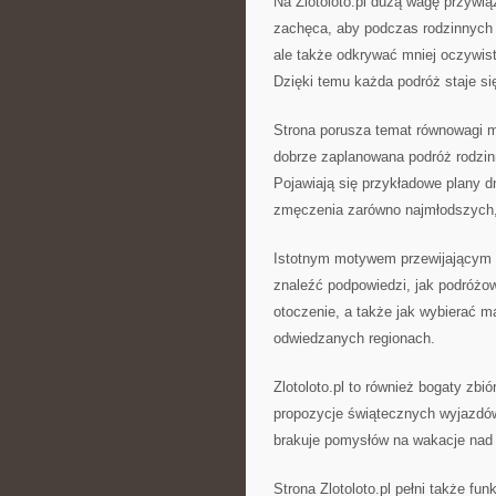
Na Zlotoloto.pl dużą wagę przywią
zachęca, aby podczas rodzinnych p
ale także odkrywać mniej oczywis
Dzięki temu każda podróż staje si
Strona porusza temat równowagi m
dobrze zaplanowana podróż rodzin
Pojawiają się przykładowe plany d
zmęczenia zarówno najmłodszych, 
Istotnym motywem przewijającym si
znaleźć podpowiedzi, jak podróżow
otoczenie, a także jak wybierać m
odwiedzanych regionach.
Zlotoloto.pl to również bogaty zbi
propozycje świątecznych wyjazdów,
brakuje pomysłów na wakacje nad m
Strona Zlotoloto.pl pełni także fu