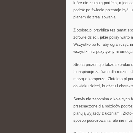
które nie zrujnują portfela, a je
podróż po świecie przestaje być 
planem do zrealizowania.
Zlotoloto.pl przybliża też temat s
zdrowie dzieci, jakie polisy warto
Wszystko po to, aby ograniczyć ni
wszystkim z pozytywnymi emocja
Strona prezentuje także szerokie
tu inspiracje zarówno dla rodzin, k
marzą o kamperze. Zlotoloto.pl 
do wieku dzieci, budżetu i charakt
Serwis nie zapomina o kolejnych f
przeznaczone dla rodziców podróżu
planują wyjazdy z uczniami. Zlotol
sposób podróżowania, ale nie mus