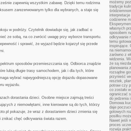
możemy pozn
dnocześnie zapewnią wszystkim zabawę. Dzięki temu rodzinna
tradycje kul
luksusem zarezerwowanym tylko dla wybranych, a staje się
śródziemnom
interpretacj
codzienne m
Eksperyment
własnych pr
pokoju w podróży. Czytelnik dowiaduje się, jak zadbać o
sposobem na
 mieć ze sobą, na co zwrócić uwagę przy wyborze transportu.
odkrywanie 
temu gotowan
epewność i sprawić, że wyjazd będzie kojarzył się przede
inspirujące.
na niemarno
mi.
zarówno z e
widzenia. Wi
że są niezda
 spektrum sposobów przemieszczania się. Odbiorca znajdzie
planowania 
tóre lubią długie trasy samochodem, jak i dla tych, które
rozsądne go
przynieść wi
pomaga wybrać najwygodniejszą opcję dojazdu dopasowane
resztek, pla
eru wyjazdu.
potraw czy 
co zostało w
ograniczać s
azach dorastania dzieci. Osobne miejsce zajmują treści
do jedzenia 
Domowa kuch
jących z niemowlętami, inne kierowane są do tych, którzy
daje poczuc
oto.pl pokazuje, że wraz z dorastaniem dzieci zmienia się
gotowych ro
posiłku może
i znikać chęć odkrywania świata razem.
Nawet jeśli 
proces uczen
rozwija prak