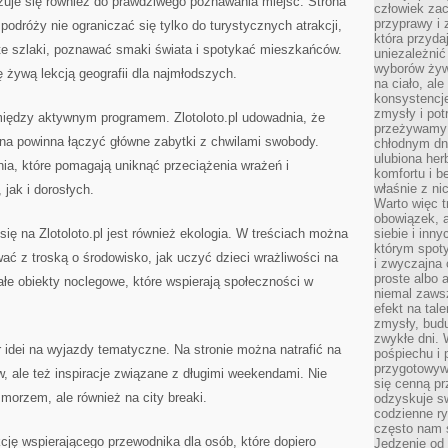
zuje się również do prawdziwego poznawania miejsc. Strona
człowiek zac
przyprawy i
odróży nie ograniczać się tylko do turystycznych atrakcji,
która przyda
te szlaki, poznawać smaki świata i spotykać mieszkańców.
uniezależni
wyborów żyw
ę żywą lekcją geografii dla najmłodszych.
na ciało, ale
konsystencje
zmysły i pot
iędzy aktywnym programem. Zlotoloto.pl udowadnia, że
przeżywamy 
na powinna łączyć główne zabytki z chwilami swobody.
chłodnym dn
ulubiona he
nia, które pomagają uniknąć przeciążenia wrażeń i
komfortu i b
właśnie z ni
jak i dorosłych.
Warto więc t
obowiązek, a
ę na Zlotoloto.pl jest również ekologia. W treściach można
siebie i inn
którym spoty
ać z troską o środowisko, jak uczyć dzieci wrażliwości na
i zwyczajna
proste albo 
ałe obiekty noclegowe, które wspierają społeczności w
niemal zawsz
efekt na tal
zmysły, budu
zwykłe dni. 
ór idei na wyjazdy tematyczne. Na stronie można natrafić na
pośpiechu i
przygotowyw
 ale też inspiracje związane z długimi weekendami. Nie
się cenną pr
orzem, ale również na city breaki.
odzyskuje sw
codzienne ry
często nam 
nkcję wspierającego przewodnika dla osób, które dopiero
Jedzenie od 