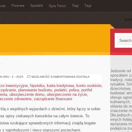
Przerwa
Spadek
Tagi
Tagi
nie
Spis Treści
SUB
Y
Jedzenie od 
sposobem zas
NIEMCY
 GRU - 2 - 2025
MOŻLIWOŚĆ KOMENTOWANIA
ZOSTAŁA
tradycji, ro
I
CZECHY
rytuałów. Sm
ze inwestycyjne
,
hipoteka
,
karta kredytowa
,
konto osobiste
,
dzieciństwa,
czędzanie
,
planowanie budżetu
,
podatki
,
polisa
,
portfel
budować atm
enia
,
ubezpieczenie domu
,
ubezpieczenie na życie
,
oferuje ogro
eczenie zdrowotne
,
zarządzanie finansami
kulinarnych,
skłania do re
myślą o wspólnych wyjazdach z dziećmi, który łączy w sobie
znaczenie m
Dla jednych 
az opisy ciekawych kierunków na całym świecie. To
innych hobb
ństwa szukające sprawdzonych informacji znajdą bogate
wyrażania tr
podejścia tr
ży z najmłodszymi i nieco starszymi pociechami.