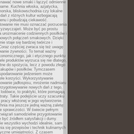
awać nowe smaki i łączyć odmienne
inarne. Kuchnia włoska, azjatycka,
orska, bliskowschodnia czy lokalne
e dań z różnych kultur wzbogacają
enu i pobudzają ciekawość.
owanie nie musi oznaczać porzucenia
zyzwyczajeń. Może być po prostu
 urozmaicenie codziennych posiłków i
nowych połączeń smakowych. Dzięki
ie staje się bardziej twórcze i
 Coraz częściej zwraca się też uwagę
wanie żywności. To temat ważny
konomicznego, jak i etycznego punktu
ele produktów wyrzuca się nie dlatego,
tne do spożycia, lecz z powodu złego
zakupów i posiłków. Tymczasem
spodarowanie jedzeniem może
ele korzyści. Wykorzystywanie
nowanie jadłospisu, mrożenie nadmiaru
przygotowywanie nowych dań z tego,
 lodówce, to praktyki, które pomagają
traty. Takie podejście uczy szacunku
i pracy włożonej w jego wytworzenie.
nia ma jeszcze jedną ważną zaletę:
ie sprawczości. W świecie pełnym
związań samodzielne przygotowanie
 być źródłem satysfakcji i dumy.
nie wszystko wychodzi idealnie, sam
ia się przepisów i technik kulinarnych
tyczne umiejętności. Z czasem