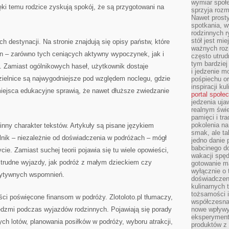
wymiar społe
ki temu rodzice zyskują spokój, że są przygotowani na
sprzyja rozm
Nawet prosty
spotkania, 
rodzinnych r
stół jest mi
ych destynacji. Na stronie znajdują się opisy państw, które
ważnych roz
in – zarówno tych ceniących aktywny wypoczynek, jak i
często utrud
tym bardziej
e. Zamiast ogólnikowych haseł, użytkownik dostaje
i jedzenie m
zielnice są najwygodniejsze pod względem noclegu, gdzie
pośpiechu or
inspiracji ku
miejsca edukacyjne sprawią, że nawet dłuższe zwiedzanie
portal społe
jedzenia uja
realnym świe
pamięci i tr
pokolenia na
inny charakter tekstów. Artykuły są pisane językiem
smak, ale ta
lnik – niezależnie od doświadczenia w podróżach – mógł
jedno danie 
babcinego d
ie. Zamiast suchej teorii pojawia się tu wiele opowieści,
wakacji spę
 trudne wyjazdy, jak podróż z małym dzieckiem czy
gotowanie m
wyłącznie o 
zytywnych wspomnień.
doświadczeni
kulinarnych 
tożsamości i
eści poświęcone finansom w podróży. Zlotoloto.pl tłumaczy,
współczesna 
ędzmi podczas wyjazdów rodzinnych. Pojawiają się porady
nowe wpływy
eksperyment
h lotów, planowania posiłków w podróży, wyboru atrakcji,
produktów z 