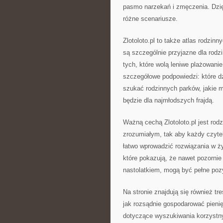
pasmo narzekań i zmęczenia. Dzię
różne scenariusze.
Zlotoloto.pl to także atlas rodzinn
są szczególnie przyjazne dla rodz
tych, które wolą leniwe plażowani
szczegółowe podpowiedzi: które d
szukać rodzinnych parków, jakie 
będzie dla najmłodszych frajdą.
Ważną cechą Zlotoloto.pl jest rodz
zrozumiałym, tak aby każdy czyte
łatwo wprowadzić rozwiązania w życ
które pokazują, że nawet pozornie
nastolatkiem, mogą być pełne po
Na stronie znajdują się również tr
jak rozsądnie gospodarować pieni
dotyczące wyszukiwania korzystnyc