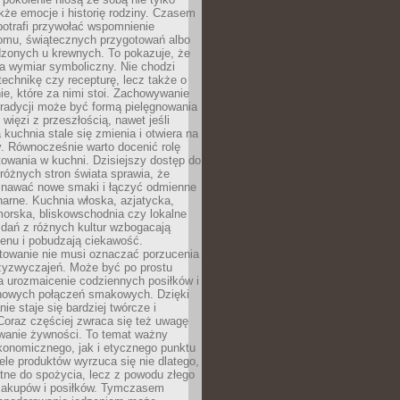
kże emocje i historię rodziny. Czasem
potrafi przywołać wspomnienie
omu, świątecznych przygotowań albo
dzonych u krewnych. To pokazuje, że
a wymiar symboliczny. Nie chodzi
technikę czy recepturę, lecz także o
e, które za nimi stoi. Zachowywanie
tradycji może być formą pielęgnowania
 więzi z przeszłością, nawet jeśli
kuchnia stale się zmienia i otwiera na
. Równocześnie warto docenić rolę
owania w kuchni. Dzisiejszy dostęp do
różnych stron świata sprawia, że
awać nowe smaki i łączyć odmienne
inarne. Kuchnia włoska, azjatycka,
orska, bliskowschodnia czy lokalne
e dań z różnych kultur wzbogacają
enu i pobudzają ciekawość.
owanie nie musi oznaczać porzucenia
zyzwyczajeń. Może być po prostu
 urozmaicenie codziennych posiłków i
nowych połączeń smakowych. Dzięki
ie staje się bardziej twórcze i
 Coraz częściej zwraca się też uwagę
wanie żywności. To temat ważny
konomicznego, jak i etycznego punktu
ele produktów wyrzuca się nie dlatego,
tne do spożycia, lecz z powodu złego
zakupów i posiłków. Tymczasem