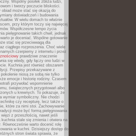
czny. Wspólny posiłek zbliża ludzi,
owom i tworzy poczucie bliskości.
 obiad może stać się okazją do
wymiany doświadczeń i budowania
ytuałów. W wielu domach to właśnie
ejscem, przy którym toczy się najwięcej
mów. Współczesne tempo życia
nia pielęgnowanie takich chwil, jednak
 warto je doceniać. Wspólne gotowanie
oże stać się przeciwwagą dla
az ciągłego rozproszenia. Choć wiele
linarnych czerpiemy z internetu i przez
cznościowy
prawdziwe znaczenie
wnia się wtedy, gdy łączy ono ludzi w
cie. Kuchnia jest również obszarem
adycji. Przepisy przekazywane z
 pokolenie niosą ze sobą nie tylko
kże emocje i historię rodziny. Czasem
potrafi przywołać wspomnienie
omu, świątecznych przygotowań albo
dzonych u krewnych. To pokazuje, że
a wymiar symboliczny. Nie chodzi
technikę czy recepturę, lecz także o
e, które za nimi stoi. Zachowywanie
tradycji może być formą pielęgnowania
 więzi z przeszłością, nawet jeśli
kuchnia stale się zmienia i otwiera na
. Równocześnie warto docenić rolę
owania w kuchni. Dzisiejszy dostęp do
różnych stron świata sprawia, że