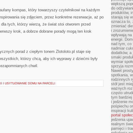
większą pop
do odżywiani
 zaufany kompas, który towarzyszy czytelnikowi na każdym
produktów, i
nspirowania się zdjęciem, przez konkretne rezerwacje, aż po
starają się w
oznacza to, 
la tych, którzy wierzą, że świat stoi otworem przed
zmieniać die
i zrozumieni
pierwszy krok, a dobrze dobrane porady mogą ten krok
wpływają na
energii. Dom
nad tym, co 
nadmiar cuk
ycznych porad z ciepłym tonem Zlotoloto.pl staje się
dodatków, a 
smaki produ
szystkich, którzy chcą, aby ich wyprawy z dziećmi były
wymiar społe
niezapomnianych chwil.
sprzyja rozm
Nawet prosty
spotkania, 
rodzinnych r
I I USYTUOWANIE DOMU NA PARCELI
stół jest mi
ważnych roz
często utrud
tym bardziej
i jedzenie m
pośpiechu or
inspiracji ku
portal społe
jedzenia uja
realnym świe
pamięci i tr
pokolenia na