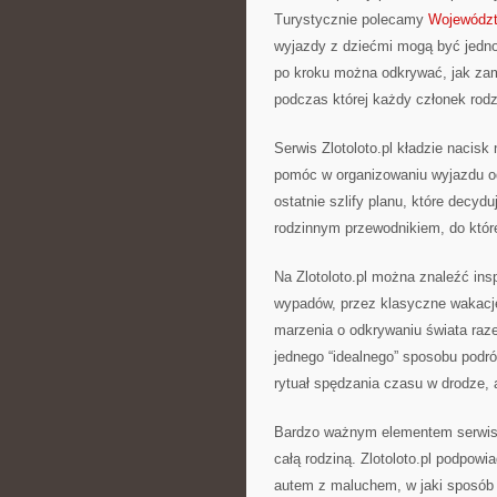
Turystycznie polecamy
Województ
wyjazdy z dziećmi mogą być jednoc
po kroku można odkrywać, jak zam
podczas której każdy członek rodz
Serwis Zlotoloto.pl kładzie nacisk
pomóc w organizowaniu wyjazdu od
ostatnie szlify planu, które decyd
rodzinnym przewodnikiem, do któ
Na Zlotoloto.pl można znaleźć in
wypadów, przez klasyczne wakacje
marzenia o odkrywaniu świata raze
jednego “idealnego” sposobu pod
rytuał spędzania czasu w drodze, 
Bardzo ważnym elementem serwisu s
całą rodziną. Zlotoloto.pl podpowi
autem z maluchem, w jaki sposób z