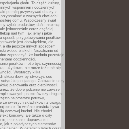
pokajania głodu. To część kultury,
dzinnych wspomnień i codziennych
aki potrafią przywoływać obrazy z
 przypominać o ważnych chwilach i
osferę domu. Współczesny świat
mny wybór produktów, dań i inspiracji
 ale jednocześnie coraz częściej
fleksji nad tym, jak jemy i jakie
a sposób przygotowywania posiłków.
gotowanie jest obowiązkiem, dla
y, a dla jeszcze innych sposobem
oski wobec bliskich. Niezależnie od
udno zaprzeczyć, że kuchnia pozostaje
entem codzienności.
anie posiłków może być czynnością
ką i użytkową, ale może też stać się
wności. Wystarczy kilka
h składników, by stworzyć coś
 satysfakcjonującego. Gotowanie uczy
ków, planowania oraz cierpliwości.
nież, że dobre jedzenie nie zawsze
plikowanych przepisów czy drogich
zęsto najprostsze potrawy,
e ze świeżych składników i z uwagą,
najlepsze. To właśnie prostota bywa
iłą domowej kuchni. Nie chodzi
efekt końcowy, ale także o cały
enie, mieszanie, doprawianie i
e, jak z pojedynczych elementów
jna całość. W ostatnich latach coraz