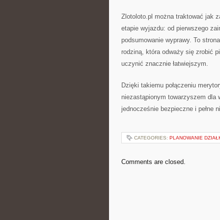
Zlotoloto.pl można traktować jak
etapie wyjazdu: od pierwszego zai
podsumowanie wyprawy. To strona d
rodziną, która odważy się zrobić 
uczynić znacznie łatwiejszym.
Dzięki takiemu połączeniu merytor
niezastąpionym towarzyszem dla w
jednocześnie bezpieczne i pełne 
CATEGORIES:
PLANOWANIE DZIAŁK
Comments are closed.