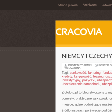
Archiwum
Strona główna
Odwoła
CRACOVIA
NIEMCY I CZECH
POSTED BY ADMIN
POSTED ON
WYŁĄCZONA
Tagi:
bankowość
,
faktoring
,
fundus
kredyty
,
księgowość
,
leasing
,
osz
inwestycyjny
,
pożyczki
,
ubezpiecz
ubezpieczenie samochodu
,
ubezpi
Zlotoloto.pl to blog stworzony z 
pomysły, praktyczne wskazówki or
miejsce, gdzie podróżujące małże
źródło inspiracji po świecie podró