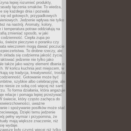
zyna lepiej rozumieć produkty,
 zasady łączenia smaków. To wiedza,
je się każdego dnia i pozwala
ć się od gotowych, przypadkowych
ieniowych. Jedzenie wpływa nie tylko
 też na nastrój. Aromaty, kolory,
 i temperatura potraw oddziałują na
rafią zmieniać sposób, w jaki
codzienność. Ciepła zupa po
iu, świeże pieczywo o poranku czy
rbata wieczorem mogą dawać poczucie
ezpieczeństwa. To drobne rzeczy, ale
ch składa się codzienna jakość życia.
raktować jedzenie nie tylko jako
le także jako ważny element dbania o
ych. W końcu kuchnia jest miejscem, w
kają się tradycja, kreatywność, troska
 codzienność. Gotowanie może być
ambitne, szybkie albo celebracyjne, ale
e niesie ze sobą coś więcej niż sam
erzu. To forma działania, która angażuje
je relacje i pomaga lepiej przeżywać
W świecie, który często zachęca do
 powierzchowności, uważne
anie i spożywanie posiłków może stać
zeciwwagą. Dzięki temu jedzenie
ój pełny wymiar i przypomina, że
tuały mają większe znaczenie, niż
się wydaje.
zawsze było czymś więcej niż tylko