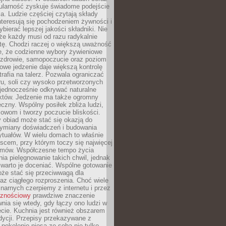
ularność zyskuje świadome podejście
a. Ludzie częściej czytają składy
nteresują się pochodzeniem żywności i
ybierać lepszej jakości składniki. Nie
że każdy musi od razu radykalnie
tę. Chodzi raczej o większą uważność
e, że codzienne wybory żywieniowe
 zdrowie, samopoczucie oraz poziom
owe jedzenie daje większą kontrolę
trafia na talerz. Pozwala ograniczać
ru, soli czy wysoko przetworzonych
jednocześnie odkrywać naturalne
któw. Jedzenie ma także ogromny
czny. Wspólny posiłek zbliża ludzi,
owom i tworzy poczucie bliskości.
 obiad może stać się okazją do
wymiany doświadczeń i budowania
ytuałów. W wielu domach to właśnie
ejscem, przy którym toczy się najwięcej
mów. Współczesne tempo życia
nia pielęgnowanie takich chwil, jednak
 warto je doceniać. Wspólne gotowanie
oże stać się przeciwwagą dla
az ciągłego rozproszenia. Choć wiele
linarnych czerpiemy z internetu i przez
cznościowy
prawdziwe znaczenie
wnia się wtedy, gdy łączy ono ludzi w
cie. Kuchnia jest również obszarem
adycji. Przepisy przekazywane z
 pokolenie niosą ze sobą nie tylko