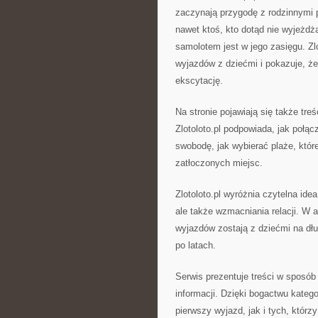
zaczynają przygodę z rodzinnymi 
nawet ktoś, kto dotąd nie wyjeżdża
samolotem jest w jego zasięgu. Zl
wyjazdów z dziećmi i pokazuje, że
ekscytację.
Na stronie pojawiają się także tre
Zlotoloto.pl podpowiada, jak połąc
swobodę, jak wybierać plaże, które
zatłoczonych miejsc.
Zlotoloto.pl wyróżnia czytelna ide
ale także wzmacniania relacji. W 
wyjazdów zostają z dziećmi na dłu
po latach.
Serwis prezentuje treści w sposób
informacji. Dzięki bogactwu katego
pierwszy wyjazd, jak i tych, którz