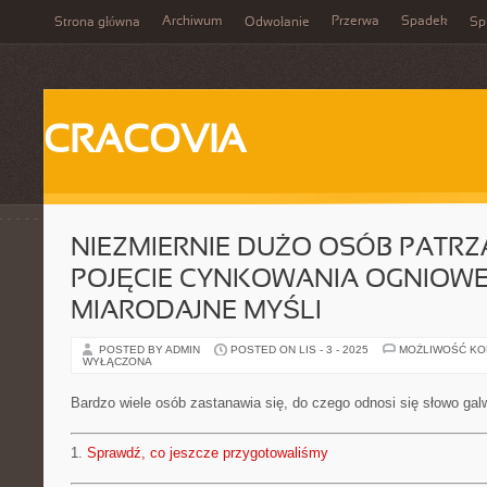
Archiwum
Przerwa
Spadek
Strona główna
Odwołanie
Spi
CRACOVIA
NIEZMIERNIE DUŻO OSÓB PATR
POJĘCIE CYNKOWANIA OGNIOW
MIARODAJNE MYŚLI
POSTED BY ADMIN
POSTED ON LIS - 3 - 2025
MOŻLIWOŚĆ K
WYŁĄCZONA
Bardzo wiele osób zastanawia się, do czego odnosi się słowo gal
1.
Sprawdź, co jeszcze przygotowaliśmy