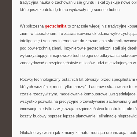
tradycyjna nauka o zachowaniu się gruntu i skał zyskuje nowe obl
które jeszcze dekadę temu wydawały się science fiction.
Współczesna
geotechnika
to znacznie więcej niż tradycyjne kopan
ziemi w laboratorium. To zaawansowana dziedzina wykorzystująca 
inteligencję i sensory internetowe do zrozumienia skomplikowa
pod powierzchnią ziemi. Inżynierowie geotechniczni stali się dete
wykorzystującymi najnowsze technologie do odkrywania sekretów
zadecydować o bezpieczeństwie milionów ludzi mieszkających w 
Rozwój technologiczny ostatnich lat otworzył przed specjalistami 
których wcześniej mogli tylko marzyć. Laserowe skanowanie tere
czasie rzeczywistym, modelowanie komputerowe uwzględniające 
wszystko pozwala na precyzyjne przewidywanie zachowania grun
innowacje nie tylko zwiększają bezpieczeństwo konstrukcji, ale r
koszty budowy poprzez lepsze planowanie i eliminację nieprzewi
Globalne wyzwania jak zmiany klimatu, rosnąca urbanizacja i po