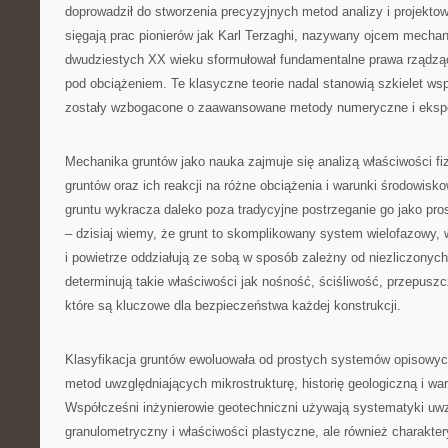
doprowadził do stworzenia precyzyjnych metod analizy i projektow
sięgają prac pionierów jak Karl Terzaghi, nazywany ojcem mechani
dwudziestych XX wieku sformułował fundamentalne prawa rządzą
pod obciążeniem. Te klasyczne teorie nadal stanowią szkielet wsp
zostały wzbogacone o zaawansowane metody numeryczne i eksp
Mechanika gruntów jako nauka zajmuje się analizą właściwości f
gruntów oraz ich reakcji na różne obciążenia i warunki środowis
gruntu wykracza daleko poza tradycyjne postrzeganie go jako pro
– dzisiaj wiemy, że grunt to skomplikowany system wielofazowy, 
i powietrze oddziałują ze sobą w sposób zależny od niezliczonych
determinują takie właściwości jak nośność, ściśliwość, przepuszc
które są kluczowe dla bezpieczeństwa każdej konstrukcji.
Klasyfikacja gruntów ewoluowała od prostych systemów opisow
metod uwzględniających mikrostrukturę, historię geologiczną i wa
Współcześni inżynierowie geotechniczni używają systematyki uwzg
granulometryczny i właściwości plastyczne, ale również charakter