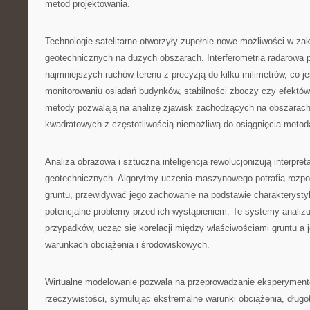
metod projektowania.
Technologie satelitarne otworzyły zupełnie nowe możliwości w za
geotechnicznych na dużych obszarach. Interferometria radarowa
najmniejszych ruchów terenu z precyzją do kilku milimetrów, co j
monitorowaniu osiadań budynków, stabilności zboczy czy efektów 
metody pozwalają na analizę zjawisk zachodzących na obszarach
kwadratowych z częstotliwością niemożliwą do osiągnięcia meto
Analiza obrazowa i sztuczna inteligencja rewolucjonizują interpre
geotechnicznych. Algorytmy uczenia maszynowego potrafią rozp
gruntu, przewidywać jego zachowanie na podstawie charakterystyk
potencjalne problemy przed ich wystąpieniem. Te systemy analizu
przypadków, ucząc się korelacji między właściwościami gruntu a
warunkach obciążenia i środowiskowych.
Wirtualne modelowanie pozwala na przeprowadzanie eksperymen
rzeczywistości, symulując ekstremalne warunki obciążenia, długo