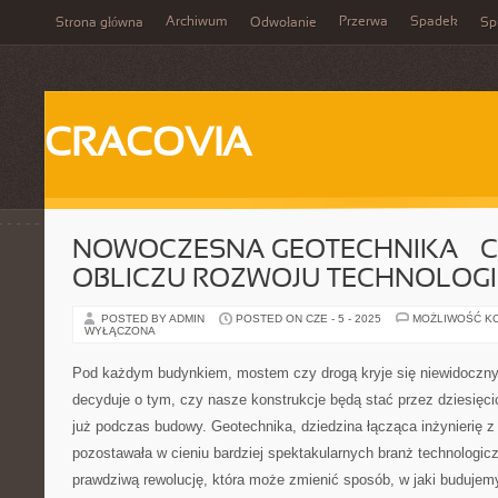
Archiwum
Przerwa
Spadek
Strona główna
Odwołanie
Spi
CRACOVIA
NOWOCZESNA GEOTECHNIKA – C
OBLICZU ROZWOJU TECHNOLOGI
POSTED BY ADMIN
POSTED ON CZE - 5 - 2025
MOŻLIWOŚĆ K
WYŁĄCZONA
Pod każdym budynkiem, mostem czy drogą kryje się niewidoczny 
decyduje o tym, czy nasze konstrukcje będą stać przez dziesięcio
już podczas budowy. Geotechnika, dziedzina łącząca inżynierię z 
pozostawała w cieniu bardziej spektakularnych branż technologicz
prawdziwą rewolucję, która może zmienić sposób, w jaki budujem