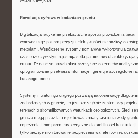
dziedzin inżynierii.
Rewolucja cyfrowa w badaniach gruntu
Digitalizacja radykalnie przekształciła sposób prowadzenia badań
wprowadzając poziom precyzji i efektywności niemożliwy do osiąg
metodami. Współczesne systemy pomiarowe wykorzystują zaawa
czasie rzeczywistym rejestrują setki parametrów charakteryzując
gruntu. Te dane są natychmiast przesyłane do centrów analityczn
oprogramowanie przetwarza informacje i generuje szczegółowe ra
badanego terenu.
Systemy monitoringu ciągłego pozwalają na obserwację długoter
zachodzących w gruncie, co jest szczególnie istotne przy projek
terenach o skomplikowanych warunkach geologicznych. Sieci se
gruncie mogą przez lata rejestrować zmiany ciśnienia wody grunt
naprężenia i inne parametry krytyczne dla stabilności konstrukcji.
tylko bieżące monitorowanie bezpieczeństwa, ale również doskona