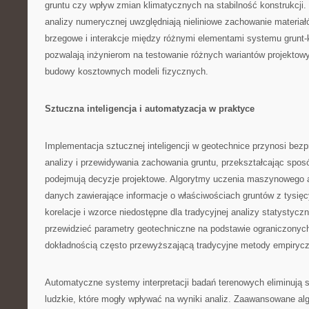
gruntu czy wpływ zmian klimatycznych na stabilność konstrukcj
analizy numerycznej uwzględniają nieliniowe zachowanie materiał
brzegowe i interakcje między różnymi elementami systemu grunt-
pozwalają inżynierom na testowanie różnych wariantów projektow
budowy kosztownych modeli fizycznych.
Sztuczna inteligencja i automatyzacja w praktyce
Implementacja sztucznej inteligencji w geotechnice przynosi be
analizy i przewidywania zachowania gruntu, przekształcając sposó
podejmują decyzje projektowe. Algorytmy uczenia maszynowego 
danych zawierające informacje o właściwościach gruntów z tysięcy
korelacje i wzorce niedostępne dla tradycyjnej analizy statystyczn
przewidzieć parametry geotechniczne na podstawie ograniczonyc
dokładnością często przewyższającą tradycyjne metody empiryc
Automatyczne systemy interpretacji badań terenowych eliminują 
ludzkie, które mogły wpływać na wyniki analiz. Zaawansowane alg