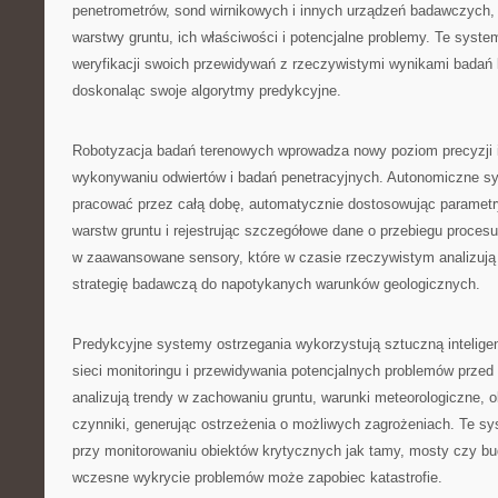
penetrometrów, sond wirnikowych i innych urządzeń badawczych, 
warstwy gruntu, ich właściwości i potencjalne problemy. Te syst
weryfikacji swoich przewidywań z rzeczywistymi wynikami badań l
doskonaląc swoje algorytmy predykcyjne.
Robotyzacja badań terenowych wprowadza nowy poziom precyzji 
wykonywaniu odwiertów i badań penetracyjnych. Autonomiczne s
pracować przez całą dobę, automatycznie dostosowując parametr
warstw gruntu i rejestrując szczegółowe dane o przebiegu proces
w zaawansowane sensory, które w czasie rzeczywistym analizują 
strategię badawczą do napotykanych warunków geologicznych.
Predykcyjne systemy ostrzegania wykorzystują sztuczną intelige
sieci monitoringu i przewidywania potencjalnych problemów przed
analizują trendy w zachowaniu gruntu, warunki meteorologiczne, ob
czynniki, generując ostrzeżenia o możliwych zagrożeniach. Te s
przy monitorowaniu obiektów krytycznych jak tamy, mosty czy bu
wczesne wykrycie problemów może zapobiec katastrofie.