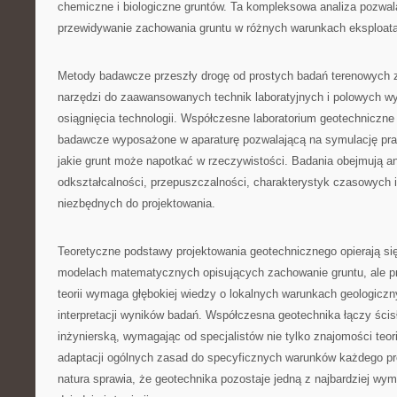
chemiczne i biologiczne gruntów. Ta kompleksowa analiza pozwal
przewidywanie zachowania gruntu w różnych warunkach eksploat
Metody badawcze przeszły drogę od prostych badań terenowych
narzędzi do zaawansowanych technik laboratyjnych i polowych w
osiągnięcia technologii. Współczesne laboratorium geotechniczne
badawcze wyposażone w aparaturę pozwalającą na symulację pr
jakie grunt może napotkać w rzeczywistości. Badania obejmują an
odkształcalności, przepuszczalności, charakterystyk czasowych 
niezbędnych do projektowania.
Teoretyczne podstawy projektowania geotechnicznego opierają 
modelach matematycznych opisujących zachowanie gruntu, ale p
teorii wymaga głębokiej wiedzy o lokalnych warunkach geologicz
interpretacji wyników badań. Współczesna geotechnika łączy ścis
inżynierską, wymagając od specjalistów nie tylko znajomości teori
adaptacji ogólnych zasad do specyficznych warunków każdego pro
natura sprawia, że geotechnika pozostaje jedną z najbardziej wy