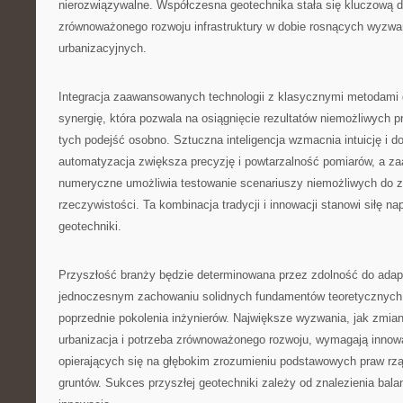
nierozwiązywalne. Współczesna geotechnika stała się kluczową d
zrównoważonego rozwoju infrastruktury w dobie rosnących wyzwa
urbanizacyjnych.
Integracja zaawansowanych technologii z klasycznymi metodami
synergię, która pozwala na osiągnięcie rezultatów niemożliwych 
tych podejść osobno. Sztuczna inteligencja wzmacnia intuicję i d
automatyzacja zwiększa precyzję i powtarzalność pomiarów, a 
numeryczne umożliwia testowanie scenariuszy niemożliwych do z
rzeczywistości. Ta kombinacja tradycji i innowacji stanowi siłę 
geotechniki.
Przyszłość branży będzie determinowana przez zdolność do adapt
jednoczesnym zachowaniu solidnych fundamentów teoretycznyc
poprzednie pokolenia inżynierów. Największe wyzwania, jak zmia
urbanizacja i potrzeba zrównoważonego rozwoju, wymagają innow
opierających się na głębokim zrozumieniu podstawowych praw r
gruntów. Sukces przyszłej geotechniki zależy od znalezienia bala