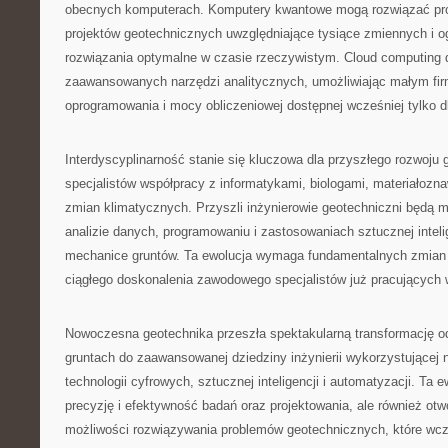
obecnych komputerach. Komputery kwantowe mogą rozwiązać pro
projektów geotechnicznych uwzględniające tysiące zmiennych i o
rozwiązania optymalne w czasie rzeczywistym. Cloud computing 
zaawansowanych narzędzi analitycznych, umożliwiając małym fi
oprogramowania i mocy obliczeniowej dostępnej wcześniej tylko dl
Interdyscyplinarność stanie się kluczowa dla przyszłego rozwoju
specjalistów współpracy z informatykami, biologami, materiałozna
zmian klimatycznych. Przyszli inżynierowie geotechniczni będą mu
analizie danych, programowaniu i zastosowaniach sztucznej intelig
mechanice gruntów. Ta ewolucja wymaga fundamentalnych zmian w 
ciągłego doskonalenia zawodowego specjalistów już pracujących 
Nowoczesna geotechnika przeszła spektakularną transformację od
gruntach do zaawansowanej dziedziny inżynierii wykorzystującej 
technologii cyfrowych, sztucznej inteligencji i automatyzacji. Ta e
precyzję i efektywność badań oraz projektowania, ale również otw
możliwości rozwiązywania problemów geotechnicznych, które wcz