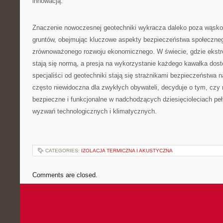
innowacją.
Znaczenie nowoczesnej geotechniki wykracza daleko poza wąsko 
gruntów, obejmując kluczowe aspekty bezpieczeństwa społeczneg
zrównoważonego rozwoju ekonomicznego. W świecie, gdzie ekst
stają się normą, a presja na wykorzystanie każdego kawałka dost
specjaliści od geotechniki stają się strażnikami bezpieczeństwa na
często niewidoczna dla zwykłych obywateli, decyduje o tym, czy
bezpieczne i funkcjonalne w nadchodzących dziesięcioleciach p
wyzwań technologicznych i klimatycznych.
CATEGORIES:
IZOLACJA TERMICZNA I AKUSTYCZNA
Comments are closed.