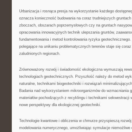
Urbanizacja i rosnąca presja na wykorzystanie każdego dostępn
oznacza konieczność budowania na coraz trudniejszych gruntach
zboczach, obszarach poprzemysłowych czy na gruntach nasypo
opracowania innowacyjnych technik ulepszania gruntów, zaawa
fundamentowania i metod kontrolowania ryzyka geotechnicznego.
polegające na unikaniu problematycznych terenów staje się coraz
zaludnionych regionach.
Zrównoważony rozwój i świadomość ekologiczna wymuszają rewolu
technologiach geotechnicznych. Przyszłość należy do metod wyk
naturalne, technikami biogeotechniki i rozwiązań minimalizującyc
Badania nad wykorzystaniem mikroorganizmów do wzmacniania g
materiałów pochodzących z recyklingu i technikami sekwestracji w
nowe perspektywy dla ekologicznej geotechniki.
Technologie kwantowe i obliczenia w chmurze przyspieszą rozw
modelowania numerycznego, umożliwiając symulacje niemożliwe 