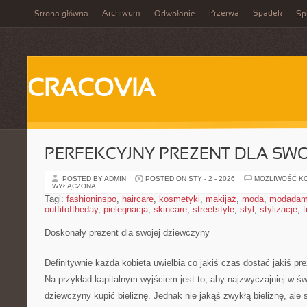
Archiwum
Przerwa
Spadek
Strona główna
Odwołanie
Spi
CRACOVIA
PERFEKCYJNY PREZENT DLA SWO
POSTED BY ADMIN
POSTED ON STY - 2 - 2026
MOŻLIWOŚĆ K
WYŁĄCZONA
Tagi:
fashioninspo
,
haircare
,
kosmetyki
,
makijaż
,
moda
,
modadam
outfitoftheday
,
pielegnacja
,
skincare
,
streetstyle
,
styl
,
stylizacje
,
t
Doskonały prezent dla swojej dziewczyny
Definitywnie każda kobieta uwielbia co jakiś czas dostać jakiś pr
Na przykład kapitalnym wyjściem jest to, aby najzwyczajniej w św
dziewczyny kupić bieliznę. Jednak nie jakąś zwykłą bieliznę, ale 