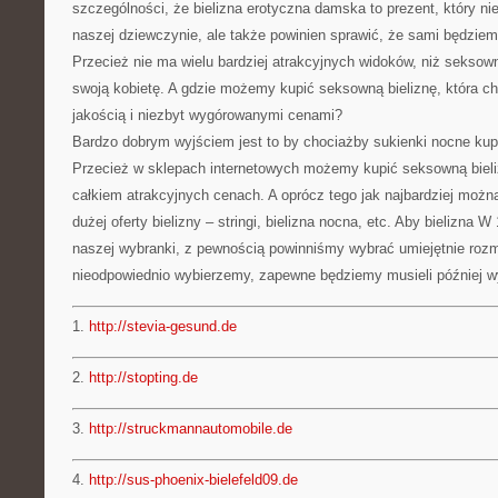
szczególności, że bielizna erotyczna damska to prezent, który ni
naszej dziewczynie, ale także powinien sprawić, że sami będzie
Przecież nie ma wielu bardziej atrakcyjnych widoków, niż seksow
swoją kobietę. A gdzie możemy kupić seksowną bieliznę, która ch
jakością i niezbyt wygórowanymi cenami?
Bardzo dobrym wyjściem jest to by chociażby sukienki nocne kup
Przecież w sklepach internetowych możemy kupić seksowną bieli
całkiem atrakcyjnych cenach. A oprócz tego jak najbardziej możn
dużej oferty bielizny – stringi, bielizna nocna, etc. Aby bielizna 
naszej wybranki, z pewnością powinniśmy wybrać umiejętnie rozmia
nieodpowiednio wybierzemy, zapewne będziemy musieli później wy
1.
http://stevia-gesund.de
2.
http://stopting.de
3.
http://struckmannautomobile.de
4.
http://sus-phoenix-bielefeld09.de