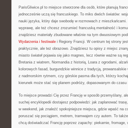
ParisGliwice.pl to miejsce stworzone dla osób, które planują fran
jednocześnie uczą się francuskiego. To miks dwóch światów: woj
nauki języka, który daje swobodę w rozmowach z mieszkańcami. J
wyprawę, ale też chcesz zrozumieć francuską mentalność i komun
znajdziesz materiały zbudowane właśnie na tym dwuosiowym podej
Wydarzenia i festiwale
i Regiony Francji. W centrum tej strony jes
praktycznie, ale też obrazowo. Znajdziesz tu opisy z miejsc znan
miasto świateł pojawia się jako magnes, lecz równie ważne są reg
Bretania z wiatrem, Normandia z historią, Loara z ogrodami, alza
kolorowych fasad, burgundzkie winnice z tradycją, prowansalskie
z nadmorskim rytmem, czy górskie pasma dla tych, którzy kochaj
kierunek może stać się planem podróży, dopasowanym do czasu i
To miejsce prowadzi Cię przez Francję w sposób przemyślany, al
suchej encyklopedii dostajesz podpowiedzi: jak zaplanować trasę,
w weekend, jak znaleźć spokojniejsze miejsca, gdzie wpaść na co
poruszać się pociągiem, metrem, tramwajem czy autem. To także 
chcą doświadczać Francję poprzez zapachy: piekarnie, fromage, w