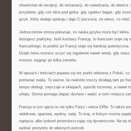
słownictwa do recepcji, do restauracji, do zwiedzania, do dworca. 
przydatne, gdy coś idzie pod górkę: gdy zgubisz bagaż, gdy musi
język, który dodaje spokoju i daje Ci poczucie, że wiesz, co robić.
Jednocześnie strona pokazuje, że nauka języka może być lekka.
dostajesz praktykę. Jeśli kochasz Francję, to francuski staje się
francuskiego, to podróż po Francji staje się bardziej autentyczna. 
Dzięki temu możesz uczyć się regularnie nawet wtedy, gdy masz
możesz sięgnąć po kilka zwrotów.
W opisach i treściach pojawia się też punkt widzenia z Polski, 
porównać realia. To ważne, bo niektóre rzeczy działają tam po fr
tempo obsługi, zwyczaje w sklepach, sposób rozmowy, a nawet to
urlopu. Strona pomaga złapać dystans i wejść w rytm miejsca zam
Francja w tym ujęciu to nie tylko Paryż i wieża Eiffla. To także pr
widokowe, opactwa, wydmy, sady. To kraj, w którym można spędz
napięcia, albo tydzień przemieszczając się dynamicznie. Na tej s
wybrać priorytety do własnych potrzeb.