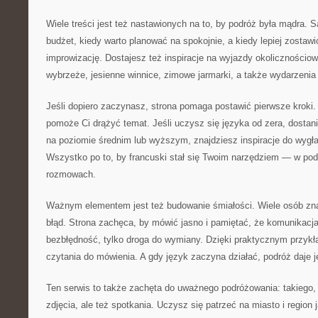
Wiele treści jest też nastawionych na to, by podróż była mądra. 
budżet, kiedy warto planować na spokojnie, a kiedy lepiej zostawi
improwizację. Dostajesz też inspiracje na wyjazdy okolicznościow
wybrzeże, jesienne winnice, zimowe jarmarki, a także wydarzenia 
Jeśli dopiero zaczynasz, strona pomaga postawić pierwsze kroki. 
pomoże Ci drążyć temat. Jeśli uczysz się języka od zera, dostanie
na poziomie średnim lub wyższym, znajdziesz inspiracje do wygł
Wszystko po to, by francuski stał się Twoim narzędziem — w pod
rozmowach.
Ważnym elementem jest też budowanie śmiałości. Wiele osób zna 
błąd. Strona zachęca, by mówić jasno i pamiętać, że komunikacja
bezbłędność, tylko droga do wymiany. Dzięki praktycznym przykła
czytania do mówienia. A gdy język zaczyna działać, podróż daje j
Ten serwis to także zachęta do uważnego podróżowania: takiego,
zdjęcia, ale też spotkania. Uczysz się patrzeć na miasto i region 