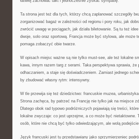
łatwiej zachować takt i jednocześnie zyskać sympatię.
Ta strona jest też dla tych, którzy chcą zaplanować szczegóły b
zorganizować bagaż w zależności od regionu i pory roku, jak do
zwrócić uwagę w pociągach, jak działa biletowanie. Są tu też idee
dwoje, solo oraz sportową. Francja może być stylowa, ale może t
pomaga zobaczyć obie twarze.
W opisach miejsc ważne są nie tylko must-see, ale też lokalne 
kawa, innym razem targ z serami. Taka perspektywa sprawia, że 
odhaczaniem, a staje się doświadczeniem. Zamiast jednego schem
by zbudować własny rytm: intensywny.
W tle przewija się też dziedzictwo: francuskie muzea, urbanistyka
Strona zachęca, by patrzeć na Francję nie tylko jak na miejsce zd
Dlatego obok rad typowo podróżniczych pojawiają się treści, któ
lokalne zwyczaje: co jest uprzejme, a co może być nietaktowne. 
osób, które nie chcą być tylko odwiedzającym, ale wolą podejści
Język francuski jest tu przedstawiany jako sprzymierzeniec podr