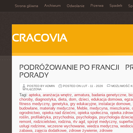
Archiwum
Przerwa
Spadek
Strona główna
Odwołanie
Spi
CRACOVIA
PODRÓŻOWANIE PO FRANCJI – 
PORADY
POSTED BY ADMIN
POSTED ON LUT - 11 - 2026
MOŻLIWOŚĆ 
WYŁĄCZONA
Tagi:
apteka
,
aranżacja wnętrz
,
armatura
,
badania genetyczne
,
bi
choroby
,
diagnostyka
,
dieta
,
dom
,
dzieci
,
edukacja domowa
,
egza
fitness medyczny
,
genetyka
,
gry edukacyjne
,
instalacje domowe
,
budowlane
,
materiały medyczne
,
Meble
,
medycyna
,
mieszkanie
,
ogrodnictwo
,
opieka nad dziećmi
,
opieka społeczna
,
opieka zdrow
roślin
,
profilaktyka
,
przychodnia
,
psychologia
,
psychologia dzieci
remont
,
rodzicielstwo
,
rodzina
,
rtv agd
,
sprzęt medyczny
,
superfo
usługi rodzinne
,
wczesne wychowanie
,
wiedza medyczna
,
wodoci
zabawa
,
zajęcia dodatkowe
,
zdrowe żywienie
,
zdrowie