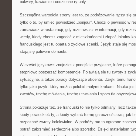
bulwary, kawiarnie i codzienne rytuały.
Szczególną wartością strony jest to, że podróżowanie łączy się t
tylko o to, by umieć powiedzieć „bonjour”. Chodzi o pewność w re
zamawiasz w restauracji, gdy rozmawiasz w informacji, gdy rezer
wtedy, kiedy chcesz zagadać z mieszkańcami i złapać lokalny ko
francuskiego jest tu oparta o życiowe scenki. Język staje się mo
stają się paliwem do nauki.
W części językowej znajdziesz podejście przyjazne, które pomaga
stopniowo poszerzać kompetencje. Pojawiają się tu zwroty z życi
sytuacyjne, a także porady dotyczące akcentu. Dzięki temu francus
tylko jako język, który można polubić małymi krokami. Nauka jes
zwrotów, trochę mówienia, trochę utrwalania i sporo tła obyczajow
Strona pokazuje też, że francuski to nie tylko odmiany, lecz takż
kiedy powiedzieć ty, a kiedy wybrać formę grzecznościową; jak br
rozpoznać zwroty kolokwialne. W podróży ma to ogromne znaczen
potrafi zabrzmieć serdecznie albo szorstko. Dzięki materiałom t