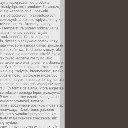
zyna lepiej rozumieć produkty,
 zasady łączenia smaków. To wiedza,
je się każdego dnia i pozwala
ć się od gotowych, przypadkowych
ieniowych. Jedzenie wpływa nie tylko
 też na nastrój. Aromaty, kolory,
 i temperatura potraw oddziałują na
rafią zmieniać sposób, w jaki
codzienność. Ciepła zupa po
iu, świeże pieczywo o poranku czy
rbata wieczorem mogą dawać poczucie
ezpieczeństwa. To drobne rzeczy, ale
ch składa się codzienna jakość życia.
raktować jedzenie nie tylko jako
le także jako ważny element dbania o
ych. W końcu kuchnia jest miejscem, w
kają się tradycja, kreatywność, troska
 codzienność. Gotowanie może być
ambitne, szybkie albo celebracyjne, ale
e niesie ze sobą coś więcej niż sam
erzu. To forma działania, która angażuje
je relacje i pomaga lepiej przeżywać
W świecie, który często zachęca do
 powierzchowności, uważne
anie i spożywanie posiłków może stać
zeciwwagą. Dzięki temu jedzenie
ój pełny wymiar i przypomina, że
tuały mają większe znaczenie, niż
się wydaje.
zawsze było czymś więcej niż tylko