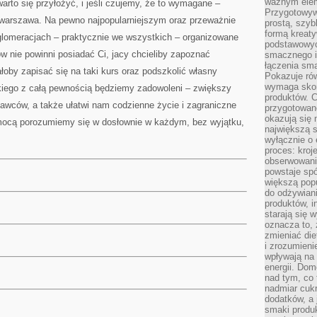
ważnym elem
warto się przyłożyć, i jeśli czujemy, że to wymagane –
Przygotowyw
 warszawa. Na pewno najpopularniejszym oraz przeważnie
prostą, szyb
formą kreaty
aglomeracjach – praktycznie we wszystkich – organizowane
podstawowyc
ów nie powinni posiadać Ci, jacy chcieliby zapoznać
smacznego i
łączenia sma
łoby zapisać się na taki kurs oraz podszkolić własny
Pokazuje rów
wymaga skom
skiego z całą pewnością będziemy zadowoleni – zwiększy
produktów. C
awców, a także ułatwi nam codzienne życie i zagraniczne
przygotowan
okazują się 
mocą porozumiemy się w dosłownie w każdym, bez wyjątku,
największą s
wyłącznie o 
proces: kroj
obserwowani
powstaje spó
większą pop
do odżywiani
produktów, i
starają się w
oznacza to, 
zmieniać die
i zrozumieni
wpływają na
energii. Dom
nad tym, co 
nadmiar cuk
dodatków, a 
smaki produ