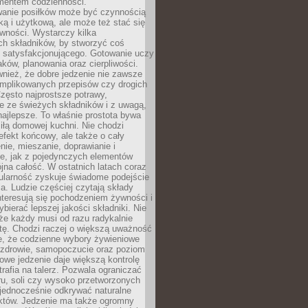
entem codzienności.
anie posiłków może być czynnością
ką i użytkową, ale może też stać się
wności. Wystarczy kilka
h składników, by stworzyć coś
 satysfakcjonującego. Gotowanie uczy
ków, planowania oraz cierpliwości.
nież, że dobre jedzenie nie zawsze
plikowanych przepisów czy drogich
zęsto najprostsze potrawy,
e ze świeżych składników i z uwagą,
najlepsze. To właśnie prostota bywa
iłą domowej kuchni. Nie chodzi
efekt końcowy, ale także o cały
enie, mieszanie, doprawianie i
e, jak z pojedynczych elementów
jna całość. W ostatnich latach coraz
ularność zyskuje świadome podejście
a. Ludzie częściej czytają składy
nteresują się pochodzeniem żywności i
ybierać lepszej jakości składniki. Nie
że każdy musi od razu radykalnie
tę. Chodzi raczej o większą uważność
e, że codzienne wybory żywieniowe
 zdrowie, samopoczucie oraz poziom
owe jedzenie daje większą kontrolę
trafia na talerz. Pozwala ograniczać
ru, soli czy wysoko przetworzonych
jednocześnie odkrywać naturalne
któw. Jedzenie ma także ogromny