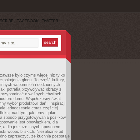
SCRIBE
FACEBOOK
TWITTER
zawsze było czymś więcej niż tylko
pokajania głodu. To część kultury,
dzinnych wspomnień i codziennych
aki potrafią przywoływać obrazy z
 przypominać o ważnych chwilach i
osferę domu. Współczesny świat
mny wybór produktów, dań i inspiracji
 ale jednocześnie coraz częściej
fleksji nad tym, jak jemy i jakie
a sposób przygotowywania posiłków.
gotowanie jest obowiązkiem, dla
y, a dla jeszcze innych sposobem
oski wobec bliskich. Niezależnie od
udno zaprzeczyć, że kuchnia pozostaje