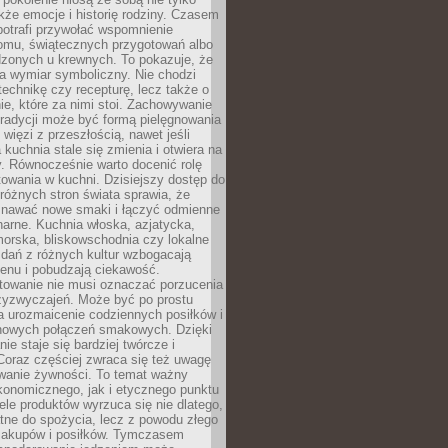
kże emocje i historię rodziny. Czasem
potrafi przywołać wspomnienie
omu, świątecznych przygotowań albo
dzonych u krewnych. To pokazuje, że
a wymiar symboliczny. Nie chodzi
technikę czy recepturę, lecz także o
e, które za nimi stoi. Zachowywanie
tradycji może być formą pielęgnowania
 więzi z przeszłością, nawet jeśli
kuchnia stale się zmienia i otwiera na
. Równocześnie warto docenić rolę
owania w kuchni. Dzisiejszy dostęp do
różnych stron świata sprawia, że
awać nowe smaki i łączyć odmienne
inarne. Kuchnia włoska, azjatycka,
orska, bliskowschodnia czy lokalne
e dań z różnych kultur wzbogacają
enu i pobudzają ciekawość.
owanie nie musi oznaczać porzucenia
zyzwyczajeń. Może być po prostu
 urozmaicenie codziennych posiłków i
nowych połączeń smakowych. Dzięki
ie staje się bardziej twórcze i
 Coraz częściej zwraca się też uwagę
wanie żywności. To temat ważny
konomicznego, jak i etycznego punktu
ele produktów wyrzuca się nie dlatego,
tne do spożycia, lecz z powodu złego
zakupów i posiłków. Tymczasem