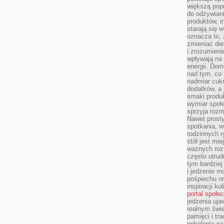
większą pop
do odżywiani
produktów, i
starają się w
oznacza to, 
zmieniać die
i zrozumieni
wpływają na
energii. Dom
nad tym, co 
nadmiar cuk
dodatków, a 
smaki produ
wymiar społe
sprzyja rozm
Nawet prosty
spotkania, 
rodzinnych r
stół jest mi
ważnych roz
często utrud
tym bardziej
i jedzenie m
pośpiechu or
inspiracji ku
portal społe
jedzenia uja
realnym świe
pamięci i tr
pokolenia na