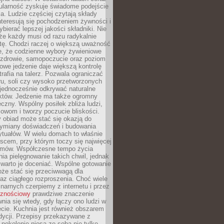
ularność zyskuje świadome podejście
a. Ludzie częściej czytają składy
nteresują się pochodzeniem żywności i
ybierać lepszej jakości składniki. Nie
że każdy musi od razu radykalnie
tę. Chodzi raczej o większą uważność
e, że codzienne wybory żywieniowe
 zdrowie, samopoczucie oraz poziom
owe jedzenie daje większą kontrolę
trafia na talerz. Pozwala ograniczać
ru, soli czy wysoko przetworzonych
jednocześnie odkrywać naturalne
któw. Jedzenie ma także ogromny
czny. Wspólny posiłek zbliża ludzi,
owom i tworzy poczucie bliskości.
 obiad może stać się okazją do
wymiany doświadczeń i budowania
ytuałów. W wielu domach to właśnie
ejscem, przy którym toczy się najwięcej
mów. Współczesne tempo życia
nia pielęgnowanie takich chwil, jednak
 warto je doceniać. Wspólne gotowanie
oże stać się przeciwwagą dla
az ciągłego rozproszenia. Choć wiele
linarnych czerpiemy z internetu i przez
cznościowy
prawdziwe znaczenie
wnia się wtedy, gdy łączy ono ludzi w
cie. Kuchnia jest również obszarem
adycji. Przepisy przekazywane z
 pokolenie niosą ze sobą nie tylko