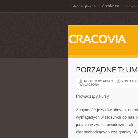
Archiwum
Strona główna
Odwoła
CRACOVIA
PORZĄDNE TŁUM
POSTED BY ADMIN
POSTED ON 
WYŁĄCZONA
Prowadzący kursy
Znajomość języków obcych, co boda
wymaganych w stosunku do nas pr
jedynie w życiu zawodowym, ale t
gier pochodzących zza granicy. W