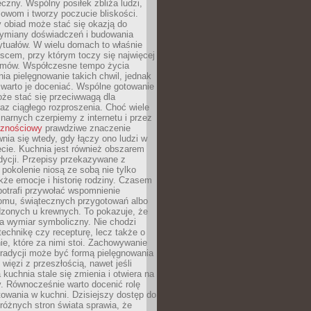
czny. Wspólny posiłek zbliża ludzi,
owom i tworzy poczucie bliskości.
 obiad może stać się okazją do
wymiany doświadczeń i budowania
ytuałów. W wielu domach to właśnie
ejscem, przy którym toczy się najwięcej
mów. Współczesne tempo życia
nia pielęgnowanie takich chwil, jednak
 warto je doceniać. Wspólne gotowanie
oże stać się przeciwwagą dla
az ciągłego rozproszenia. Choć wiele
linarnych czerpiemy z internetu i przez
cznościowy
prawdziwe znaczenie
wnia się wtedy, gdy łączy ono ludzi w
cie. Kuchnia jest również obszarem
adycji. Przepisy przekazywane z
 pokolenie niosą ze sobą nie tylko
kże emocje i historię rodziny. Czasem
potrafi przywołać wspomnienie
omu, świątecznych przygotowań albo
dzonych u krewnych. To pokazuje, że
a wymiar symboliczny. Nie chodzi
technikę czy recepturę, lecz także o
e, które za nimi stoi. Zachowywanie
tradycji może być formą pielęgnowania
 więzi z przeszłością, nawet jeśli
kuchnia stale się zmienia i otwiera na
. Równocześnie warto docenić rolę
owania w kuchni. Dzisiejszy dostęp do
różnych stron świata sprawia, że