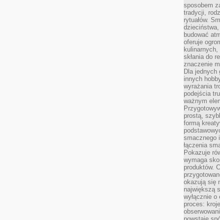
sposobem zas
tradycji, ro
rytuałów. Sm
dzieciństwa,
budować atm
oferuje ogro
kulinarnych,
skłania do re
znaczenie m
Dla jednych 
innych hobb
wyrażania tr
podejścia tr
ważnym elem
Przygotowyw
prostą, szyb
formą kreaty
podstawowyc
smacznego i
łączenia sma
Pokazuje rów
wymaga skom
produktów. C
przygotowan
okazują się 
największą s
wyłącznie o 
proces: kroj
obserwowani
powstaje spó