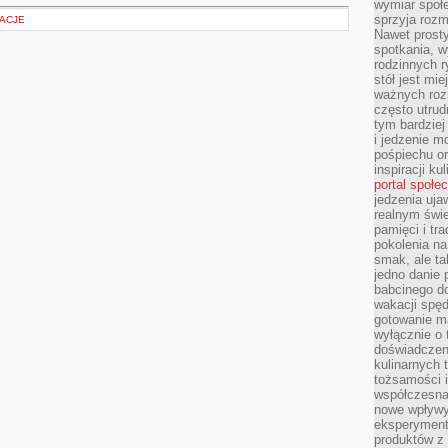
wymiar społe
sprzyja rozm
ŻACJE
Nawet prosty
spotkania, 
rodzinnych r
stół jest mi
ważnych roz
często utrud
tym bardziej
i jedzenie m
pośpiechu or
inspiracji ku
portal społe
jedzenia uja
realnym świe
pamięci i tr
pokolenia na
smak, ale ta
jedno danie 
babcinego d
wakacji spę
gotowanie m
wyłącznie o 
doświadczeni
kulinarnych 
tożsamości i
współczesna 
nowe wpływy
eksperyment
produktów z 