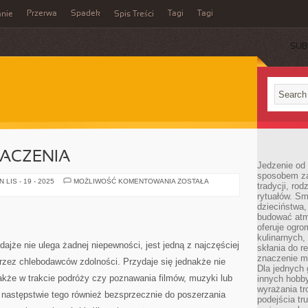
Przerwa
Spadek
Tagi
Tagi
nie
Spis Treści
SUB
ACZENIA
Jedzenie od 
sposobem zas
PORZĄDNE
LIS - 19 - 2025
MOŻLIWOŚĆ KOMENTOWANIA
ZOSTAŁA
tradycji, ro
TŁUMACZENIA
rytuałów. Sm
dzieciństwa,
budować atm
oferuje ogro
kulinarnych,
jże nie ulega żadnej niepewności, jest jedną z najczęściej
skłania do re
znaczenie m
zez chlebodawców zdolności. Przydaje się jednakże nie
Dla jednych 
akże w trakcie podróży czy poznawania filmów, muzyki lub
innych hobb
wyrażania tr
 następstwie tego również bezsprzecznie do poszerzania
podejścia tr