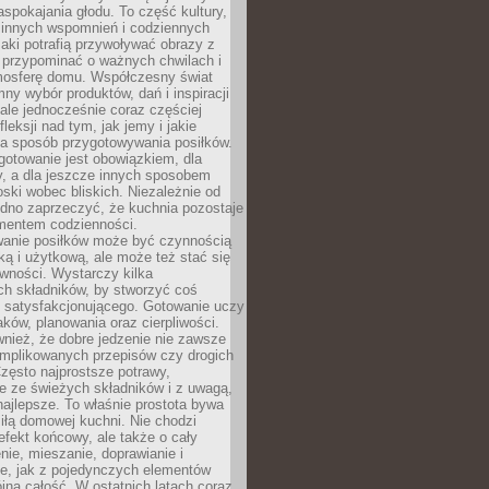
pokajania głodu. To część kultury,
dzinnych wspomnień i codziennych
aki potrafią przywoływać obrazy z
 przypominać o ważnych chwilach i
osferę domu. Współczesny świat
mny wybór produktów, dań i inspiracji
 ale jednocześnie coraz częściej
fleksji nad tym, jak jemy i jakie
a sposób przygotowywania posiłków.
gotowanie jest obowiązkiem, dla
y, a dla jeszcze innych sposobem
oski wobec bliskich. Niezależnie od
udno zaprzeczyć, że kuchnia pozostaje
entem codzienności.
anie posiłków może być czynnością
ką i użytkową, ale może też stać się
wności. Wystarczy kilka
h składników, by stworzyć coś
 satysfakcjonującego. Gotowanie uczy
ków, planowania oraz cierpliwości.
nież, że dobre jedzenie nie zawsze
plikowanych przepisów czy drogich
zęsto najprostsze potrawy,
e ze świeżych składników i z uwagą,
najlepsze. To właśnie prostota bywa
iłą domowej kuchni. Nie chodzi
efekt końcowy, ale także o cały
enie, mieszanie, doprawianie i
e, jak z pojedynczych elementów
jna całość. W ostatnich latach coraz