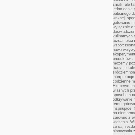
smak, ale ta
jedno danie 
babcinego d
wakacji spę
gotowanie m
wyłącznie o 
doświadczeni
kulinarnych 
tożsamości i
współczesna 
nowe wpływy
eksperyment
produktów z 
możemy pozn
tradycje kul
śródziemnom
interpretacj
codzienne m
Eksperyment
własnych pr
sposobem na
odkrywanie 
temu gotowan
inspirujące.
na niemarno
zarówno z e
widzenia. Wi
że są niezda
planowania 