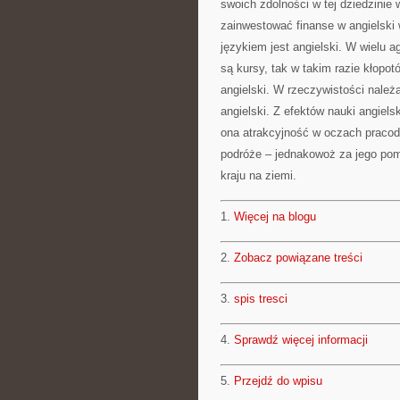
swoich zdolności w tej dziedzinie 
zainwestować finanse w angielski
językiem jest angielski. W wielu 
są kursy, tak w takim razie kłopot
angielski. W rzeczywistości należa
angielski. Z efektów nauki angiel
ona atrakcyjność w oczach pracod
podróże – jednakowoż za jego po
kraju na ziemi.
1.
Więcej na blogu
2.
Zobacz powiązane treści
3.
spis tresci
4.
Sprawdź więcej informacji
5.
Przejdź do wpisu