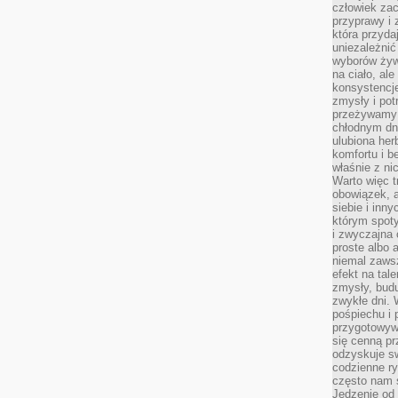
człowiek zac
przyprawy i
która przyda
uniezależni
wyborów żyw
na ciało, ale
konsystencje
zmysły i pot
przeżywamy 
chłodnym dn
ulubiona he
komfortu i b
właśnie z ni
Warto więc t
obowiązek, a
siebie i inn
którym spoty
i zwyczajna
proste albo 
niemal zawsz
efekt na tal
zmysły, budu
zwykłe dni. 
pośpiechu i
przygotowyw
się cenną pr
odzyskuje sw
codzienne ry
często nam 
Jedzenie od 