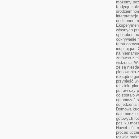
możemy pozn
tradycje kul
śródziemnom
interpretacj
codzienne m
Eksperyment
własnych pr
sposobem na
odkrywanie 
temu gotowan
inspirujące.
na niemarno
zarówno z e
widzenia. Wi
że są niezda
planowania 
rozsądne go
przynieść wi
resztek, pla
potraw czy 
co zostało w
ograniczać s
do jedzenia 
Domowa kuch
daje poczuc
gotowych ro
posiłku może
Nawet jeśli 
proces uczen
rozwija prak