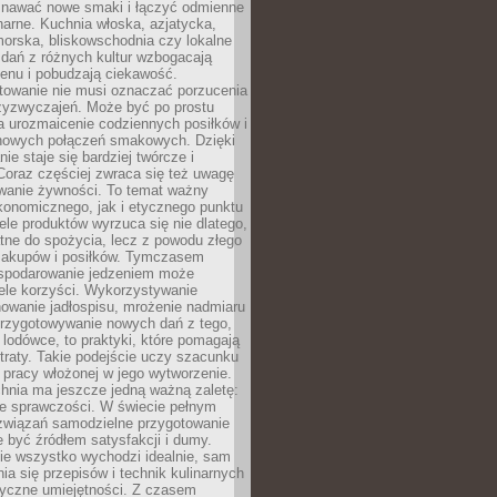
awać nowe smaki i łączyć odmienne
inarne. Kuchnia włoska, azjatycka,
orska, bliskowschodnia czy lokalne
e dań z różnych kultur wzbogacają
enu i pobudzają ciekawość.
owanie nie musi oznaczać porzucenia
zyzwyczajeń. Może być po prostu
 urozmaicenie codziennych posiłków i
nowych połączeń smakowych. Dzięki
ie staje się bardziej twórcze i
 Coraz częściej zwraca się też uwagę
wanie żywności. To temat ważny
konomicznego, jak i etycznego punktu
ele produktów wyrzuca się nie dlatego,
tne do spożycia, lecz z powodu złego
zakupów i posiłków. Tymczasem
spodarowanie jedzeniem może
ele korzyści. Wykorzystywanie
nowanie jadłospisu, mrożenie nadmiaru
przygotowywanie nowych dań z tego,
 lodówce, to praktyki, które pomagają
traty. Takie podejście uczy szacunku
i pracy włożonej w jego wytworzenie.
nia ma jeszcze jedną ważną zaletę:
ie sprawczości. W świecie pełnym
związań samodzielne przygotowanie
 być źródłem satysfakcji i dumy.
nie wszystko wychodzi idealnie, sam
ia się przepisów i technik kulinarnych
tyczne umiejętności. Z czasem