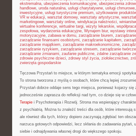
ekstremalna
,
ubezpieczenia komunikacyjne
,
ubezpieczenia zdrow
handlowe
,
uroda naturalna
,
usługi charytatywne
,
usługi chmurowe
inwestycyjne
,
usługi turystyczne premium
,
użytkowanie produktó
VR w edukacji
,
warsztat domowy
,
warsztaty artystyczne
,
warsztat
marketingowe
,
warsztaty online
,
windykacja należności
,
winiarstw
wirtualne konferencje
,
wirtualne targi
,
wizyty lekarskie
,
współpraca
zespołowa
,
wydarzenia edukacyjne
,
Wynajem biur
,
wystawy inter
motoryzacyjne
,
zabawa w domu
,
zarządzanie biurem
,
zarządzan
zarządzanie finansami osobistymi
,
zarządzanie kapitałem
,
zarząd
zarządzanie majątkiem
,
zarządzanie makroekonomiczne
,
zarządz
zarządzanie ryzykiem
,
zarządzanie stresem
,
zarządzanie twórcze
zarządzanie zmianami
,
zaufanie publiczne
,
zdalne zarządzanie z
zdrowie psychiczne dzieci
,
zdrowy styl życia
,
ziołolecznictwo
,
zr
zwierzęta gospodarskie
Tęczowa Przystań to miejsce, w którym tematyka emocji spotyka
To strona tworzona z myślą o osobach, które chcą lepiej zrozum
Przystań dobrze oddaje sens tego miejsca, ponieważ kojarzy się
jednocześnie zaprasza do refleksji nad tym, co dzieje się w czł
Terapie
i Psychoterapia i Rozwój. Strona ma wspierający charakt
z psychiatrią. Można tu znaleźć treści dla osób, które interesują
ale również dla tych, którzy dopiero zaczynają zgłębiać ten obsz
narzuca gotowych odpowiedzi, lecz skłania do zadawania pytań, 
siebie i odnajdywania własnej drogi do większego spokoju.