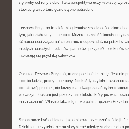
się próby ochrony siebie. Taka perspektywa uczy większej wyroz
stawiać granice tam, gdzie są one potrzebne.
Tęczowa Przystań to także blog tematyczny dla osób, które chcą 
tym, jak działa umysł i emocje. Można tu znaleźć tematy dotycz
różnorodności zagadnień strona może odpowiadać na potrzeby wie
młodych, dorosłych, rodziców, partnerów, przyjaciół, opiekunów c
interesują się psychiką człowieka.
Opisując Tęczową Przystań, trudno pominąć jej misję. Jest nią pr
sposób ludzki, prosty i pomocny. Nie każdy czytelnik szuka od raz
opisać swój problem, nie każdy ma odwagę zadać pytanie komuś
pierwszym krokiem jest przeczytanie tekstu, który pozwala powiedz
ma znaczenie”. Właśnie taką rolę może pełnić Tęczowa Przysta
Strona może być odbierana jako kolorowa przestrzeń refleksji. Je
Dzięki temu czytelnik nie musi wybierać między suchą teorią a 