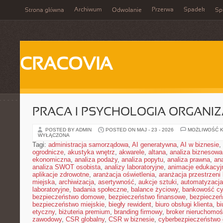
Archiwum
Przerwa
Spadek
Strona główna
Odwołanie
Spi
CRACOVIA
PRACA I PSYCHOLOGIA ORGANIZ
POSTED BY ADMIN
POSTED ON MAJ - 23 - 2026
MOŻLIWOŚĆ 
WYŁĄCZONA
Tagi:
administracja samorządowa
,
AI generatywna
,
AI w biznesie
,
ogrodnicze
,
akustyka wnętrz
,
akwarele
,
altana
,
analiza biznesowa
ekonomiczna
,
analiza podaży
,
analiza popytu
,
analiza prawna
,
an
analiza SWOT osobista
,
analizy laboratoryjne
,
animacje edukacyj
aplikacje zdrowotne
,
aranżacja oświetlenia
,
aranżacja przestrzeni 
miejska
,
archiwizacja
,
asertywność
,
aukcje sztuki
,
automatyzacj
laboratoryjne
,
badania społeczne
,
balance życiowy
,
bankowość cy
bezpieczeństwo domowe
,
bezpieczeństwo finansowe
,
bezpieczeń
bezpieczeństwo miejskie
,
biegły rewident
,
biuro obsługi klienta
,
bi
etyczny
,
biżuteria premium
,
branding firmowy
,
broker nieruchomoś
zawodowy
,
CSR globalny
,
CSR w biznesie
,
cyberbezpieczeństwo