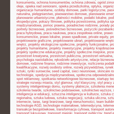
konsumenta
,
ochrona konsumentów
,
ochrona zdrowia
,
ogród zim
oleje
,
opieka nad seniorami
,
opieka przedszkolna
,
optyka
,
organi
organizacje humanitarne
,
ozdoby domowe
,
parki logistyczne
,
pasi
naturalna
,
pielęgniarstwo
,
piwowarstwo domowe
,
planowanie emer
planowanie urbanistyczne
,
płatności mobilne
,
podatki lokalne
,
pod
ekspedycyjne
,
pokazy filmowe
,
polityka przestrzenna
,
polityka s
międzynarodowa
,
pomoc prawna
,
poradnictwo rodzinne
,
porady p
portrety biznesowe
,
pośrednictwo biznesowe
,
pożyczki pozabank
praca hybrydowa
,
praca naukowa
,
praca zespołowa online
,
prawo 
konsumenckie
,
prawo lokalne
,
prawo spadkowe
,
private equity
,
pr
projektowanie graficzne
,
projektowanie ubrań
,
projektowanie wnętr
wnętrz
,
projekty ekologiczne społeczne
,
projekty funkcjonalne
,
pr
projekty humanitarne
,
projekty inwestycyjne
,
projekty krajobrazow
projekty społeczne edukacyjne
,
projekty społeczne miejskie
,
prze
przestrzeń kreatywna
,
przestrzeń publiczna
,
przestrzeń wirtualna
psychologia nastolatków
,
rękodzieło artystyczne
,
relacje bizneso
domowe
,
rodzinne finanse
,
rodzinne inwestycje
,
rozliczenia poda
kwalifikacyjne
,
rozwój osobisty online
,
rozwój przywództwa
,
rynek
sztuki
,
rynki surowców
,
seed capital
,
sieci neuronowe
,
skincare ro
technologie
,
spedycja międzynarodowa
,
społeczna odpowiedzialn
spot reklamowy
,
spotkania networkingowe biznesowe
,
startupy te
strategie rozwoju miasta
,
styl glamour
,
styl klasyczny
,
styl pracy 
systemy inteligentnego domu
,
systemy płatnicze
,
szkolenia mene
szkolenia twarde
,
szkolnictwo podstawowe
,
szkolnictwo wyższe
,
inteligencja w edukacji
,
sztuczna inteligencja w kulturze
,
sztuka c
regionalna
,
sztuka ludowa
,
sztuka negocjacji
,
sztuka uliczna
,
szt
internecie
,
taras
,
targi branżowe
,
targi nieruchomości
,
team buildi
technologie AGD
,
technologie materiałowe
,
telemedycyna
,
teleme
transakcje bezgotówkowe
,
transformacja cyfrowa
,
transport auto
transport luksusowy
,
transport miejski
,
transport publiczny
,
trend 