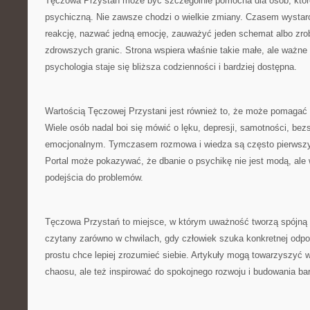
Tęczowa Przystań może być szczególnie pomocna dla osób, któr
psychiczną. Nie zawsze chodzi o wielkie zmiany. Czasem wystarc
reakcję, nazwać jedną emocję, zauważyć jeden schemat albo zrob
zdrowszych granic. Strona wspiera właśnie takie małe, ale ważn
psychologia staje się bliższa codzienności i bardziej dostępna.
Wartością Tęczowej Przystani jest również to, że może pomagać
Wiele osób nadal boi się mówić o lęku, depresji, samotności, bez
emocjonalnym. Tymczasem rozmowa i wiedza są często pierwsz
Portal może pokazywać, że dbanie o psychikę nie jest modą, ale
podejścia do problemów.
Tęczowa Przystań to miejsce, w którym uważność tworzą spójną
czytany zarówno w chwilach, gdy człowiek szuka konkretnej odpow
prostu chce lepiej zrozumieć siebie. Artykuły mogą towarzyszy
chaosu, ale też inspirować do spokojnego rozwoju i budowania ba