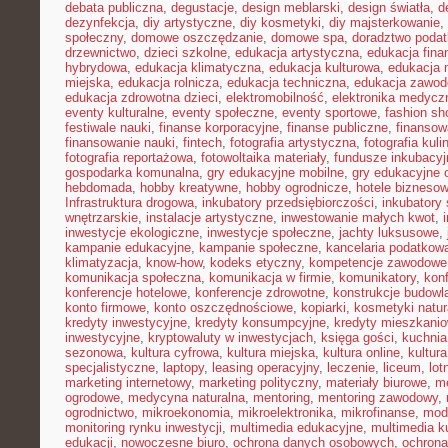
debata publiczna
,
degustacje
,
design meblarski
,
design światła
,
d
dezynfekcja
,
diy artystyczne
,
diy kosmetyki
,
diy majsterkowanie
,
społeczny
,
domowe oszczędzanie
,
domowe spa
,
doradztwo poda
drzewnictwo
,
dzieci szkolne
,
edukacja artystyczna
,
edukacja fina
hybrydowa
,
edukacja klimatyczna
,
edukacja kulturowa
,
edukacja
miejska
,
edukacja rolnicza
,
edukacja techniczna
,
edukacja zawo
edukacja zdrowotna dzieci
,
elektromobilność
,
elektronika medycz
eventy kulturalne
,
eventy społeczne
,
eventy sportowe
,
fashion sh
festiwale nauki
,
finanse korporacyjne
,
finanse publiczne
,
finansow
finansowanie nauki
,
fintech
,
fotografia artystyczna
,
fotografia kuli
fotografia reportażowa
,
fotowoltaika materiały
,
fundusze inkubacyj
gospodarka komunalna
,
gry edukacyjne mobilne
,
gry edukacyjne o
hebdomada
,
hobby kreatywne
,
hobby ogrodnicze
,
hotele bizneso
Infrastruktura drogowa
,
inkubatory przedsiębiorczości
,
inkubatory 
wnętrzarskie
,
instalacje artystyczne
,
inwestowanie małych kwot
,
inwestycje ekologiczne
,
inwestycje społeczne
,
jachty luksusowe
,
kampanie edukacyjne
,
kampanie społeczne
,
kancelaria podatkow
klimatyzacja
,
know-how
,
kodeks etyczny
,
kompetencje zawodowe
komunikacja społeczna
,
komunikacja w firmie
,
komunikatory
,
kon
konferencje hotelowe
,
konferencje zdrowotne
,
konstrukcje budowl
konto firmowe
,
konto oszczędnościowe
,
kopiarki
,
kosmetyki natur
kredyty inwestycyjne
,
kredyty konsumpcyjne
,
kredyty mieszkani
inwestycyjne
,
kryptowaluty w inwestycjach
,
księga gości
,
kuchni
sezonowa
,
kultura cyfrowa
,
kultura miejska
,
kultura online
,
kultur
specjalistyczne
,
laptopy
,
leasing operacyjny
,
leczenie
,
liceum
,
lot
marketing internetowy
,
marketing polityczny
,
materiały biurowe
,
me
ogrodowe
,
medycyna naturalna
,
mentoring
,
mentoring zawodowy
,
ogrodnictwo
,
mikroekonomia
,
mikroelektronika
,
mikrofinanse
,
mod
monitoring rynku inwestycji
,
multimedia edukacyjne
,
multimedia ku
edukacji
,
nowoczesne biuro
,
ochrona danych osobowych
,
ochrona