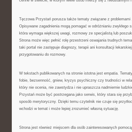
cenne w świecie, w którym wiele osób mierzy się z nieustannym 
Tęczowa Przystań porusza także tematy związane z problemami 
Opisywane zagadnienia mogą pomagać w odróżnianiu zwykłego spa
która wymaga większej uwagi, rozmowy ze specjalistą lub poszuk
Strona może więc pełnić rolę przestrzeni oswajania trudnych tem
taki portal nie zastępuje diagnozy, terapii ani konsultacji lekarski
przygotowaniu do rozmowy.
W tekstach publikowanych na stronie istotna jest empatia. Tematy 
fobie, bezsenność, gniew, kryzys psychiczny czy trudności w rel
który nie ocenia, nie zawstydza i nie upraszcza nadmiernie ludz
Przystań może być postrzegana jako serwis, który stara się przy
sposób merytoryczny. Dzięki temu czytelnik nie czuje się przytło
wchodzi w temat i może lepiej zrozumieć własną sytuację.
Strona jest również miejscem dla osób zainteresowanych pomocą 