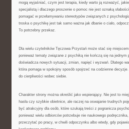
mogą wyjaśniać, czym jest terapia, kiedy warto ją rozważyć, jaki
specjalistą i dlaczego proszenie o pomoc nie jest oznaką słabo
pomagać w przełamywaniu stereotypów związanych z psychologią i
troska o psychikę jest tak samo ważna jak dbanie o ciało, odpocz
To potrzebny przekaz.
Dla wielu czytelników Tęczowa Przystań może stać się miejscem
ponieważ tematy związane z psychiką nie kończą się na jednym p
doświadcza nowych sytuacji, zmian, napięć i wyzwań. Dlatego war
która pomaga w spokojny sposób spojrzeć na codzienne decyzje
do cierpliwości wobec siebie.
Charakter strony można określić jako wspierający. Nie jest to mi
hasła czy szybkie obietnice, ale raczej na oswajanie trudnych poj
być atrakcyjny dla osób, które szukają treści z pogranicza psych
ponieważ wielu odbiorców potrzebuje nie naukowego podręcznika, l
przeczytać po pracy, w chwili odpoczynku albo wtedy, gdy pojawi