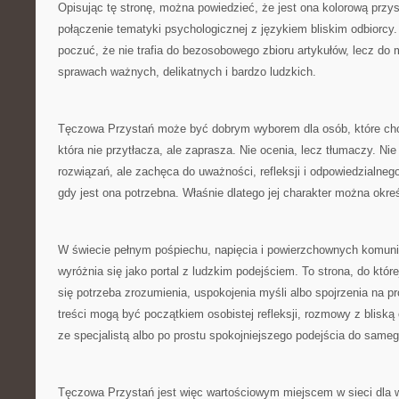
Opisując tę stronę, można powiedzieć, że jest ona kolorową przysta
połączenie tematyki psychologicznej z językiem bliskim odbiorcy
poczuć, że nie trafia do bezosobowego zbioru artykułów, lecz do 
sprawach ważnych, delikatnych i bardzo ludzkich.
Tęczowa Przystań może być dobrym wyborem dla osób, które chcą
która nie przytłacza, ale zaprasza. Nie ocenia, lecz tłumaczy. N
rozwiązań, ale zachęca do uważności, refleksji i odpowiedzialne
gdy jest ona potrzebna. Właśnie dlatego jej charakter można okreś
W świecie pełnym pośpiechu, napięcia i powierzchownych komun
wyróżnia się jako portal z ludzkim podejściem. To strona, do któ
się potrzeba zrozumienia, uspokojenia myśli albo spojrzenia na pro
treści mogą być początkiem osobistej refleksji, rozmowy z bliską 
ze specjalistą albo po prostu spokojniejszego podejścia do sameg
Tęczowa Przystań jest więc wartościowym miejscem w sieci dla 