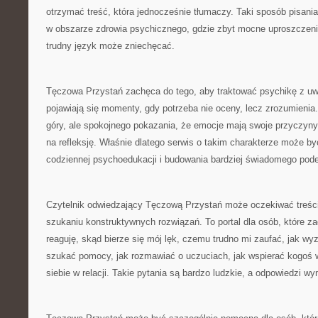
otrzymać treść, która jednocześnie tłumaczy. Taki sposób pisania
w obszarze zdrowia psychicznego, gdzie zbyt mocne uproszczeni
trudny język może zniechęcać.
Tęczowa Przystań zachęca do tego, aby traktować psychikę z uw
pojawiają się momenty, gdy potrzeba nie oceny, lecz zrozumienia
góry, ale spokojnego pokazania, że emocje mają swoje przyczyny. 
na refleksję. Właśnie dlatego serwis o takim charakterze może
codziennej psychoedukacji i budowania bardziej świadomego podej
Czytelnik odwiedzający Tęczową Przystań może oczekiwać treści
szukaniu konstruktywnych rozwiązań. To portal dla osób, które za
reaguję, skąd bierze się mój lęk, czemu trudno mi zaufać, jak wy
szukać pomocy, jak rozmawiać o uczuciach, jak wspierać kogoś w
siebie w relacji. Takie pytania są bardzo ludzkie, a odpowiedzi w