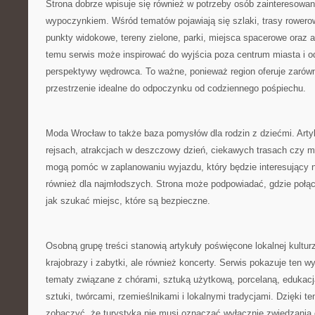
Strona dobrze wpisuje się również w potrzeby osób zainteresow
wypoczynkiem. Wśród tematów pojawiają się szlaki, trasy rowero
punkty widokowe, tereny zielone, parki, miejsca spacerowe oraz a
temu serwis może inspirować do wyjścia poza centrum miasta i 
perspektywy wędrowca. To ważne, ponieważ region oferuje zarówno
przestrzenie idealne do odpoczynku od codziennego pośpiechu.
Moda Wrocław to także baza pomysłów dla rodzin z dziećmi. Arty
rejsach, atrakcjach w deszczowy dzień, ciekawych trasach czy 
mogą pomóc w zaplanowaniu wyjazdu, który będzie interesujący ni
również dla najmłodszych. Strona może podpowiadać, gdzie połą
jak szukać miejsc, które są bezpieczne.
Osobną grupę treści stanowią artykuły poświęcone lokalnej kulturz
krajobrazy i zabytki, ale również koncerty. Serwis pokazuje ten wy
tematy związane z chórami, sztuką użytkową, porcelaną, edukac
sztuki, twórcami, rzemieślnikami i lokalnymi tradycjami. Dzięki t
zobaczyć, że turystyka nie musi oznaczać wyłącznie zwiedzania 