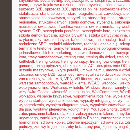
snycerstwo
,
social selling
,
socjalizacja kota
,
socjalizacja szczeni
psem
,
spływy kajakowe rodzinne
,
spółka cywilna
,
spółka jawna
,
s
sprzedaż B2B
,
sprzedaż B2C
,
sprzedaż online
,
sprzedaż telefoni
stabilizacja
,
stand-up polski
,
stare fotografie
,
staż zawodowy
,
ster
stomatologia zachowawcza
,
storytelling
,
storytelling marki
,
stream
regionalne
,
struktury danych
,
studio domowe
,
stypendia
,
sukcesja
niebieskie
,
światłowód
,
świetlica wiejska
,
świnka morska
,
sylwest
system OKR
,
szczepienia podróżne
,
szczepienie kota
,
szczepien
szkoła demokratyczna
,
szkoła prywatna
,
sztuka partycypacyjna
,
czytanie
,
szyfrowanie danych
,
tańce ludowe
,
tanie noclegi
,
teatr 
techniczne SEO
,
techniki oddechowe
,
techniki uczenia się
,
teleo
terminal w telefonie
,
termy
,
terrarium
,
testowanie oprogramowania
jednostkowe
,
TikTok marketing
,
tkactwo
,
tłumacz offline
,
tradycje
kota
,
trasy samochodowe
,
trening core
,
trening dla dzieci
,
trening
kettlebell
,
trening kobiet
,
trening po ciąży
,
trening równowagi
,
tren
gumami
,
tuning optyczny
,
ubezpieczenie AC
,
ubezpieczenie OC
,
uczenie maszynowe
,
ukryte perełki
,
umowa najmu
,
umowa o dzie
zlecenie
,
umowy B2B
,
uważność
,
uwierzytelnianie dwuskładniko
van rodzinny
,
vanlife
,
VIN
,
VPN
,
VR fitness
,
Vue
,
wada postawy
,
warsztat samochodowy
,
wartość klienta
,
WCAG
,
webhooki
,
wekto
weterynarz online
,
Wielkanoc w hotelu
,
Windows Server
,
winiety 
wizytówka Google
,
własność intelektualna
,
WooCommerce
,
WordP
workation
,
wsparcie kryzysowe
,
wspomnienia rodzinne
,
wybielani
wycena startupu
,
wycinanki ludowe
,
wyjazdy integracyjne
,
wymian
wynagrodzenia
,
wynajem długoterminowy
,
wypalenie zawodowe
,
w
dla psa
,
wystawy plenerowe
,
youngtimery
,
YouTube Shorts
,
zaba
zabezpieczenie balkonu dla kota
,
zabezpieczenie lakieru
,
zabytko
używanego
,
zamki krzyżackie
,
zamki w Polsce
,
zarządzanie małą
hormonalne
,
zdrowie kobiet
,
zdrowie mężczyzn
,
zdrowie oczu
,
zd
podróży
,
zdrowy kręgosłup
,
zęby kota
,
zęby psa
,
zgubiony bagaż