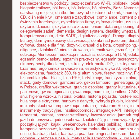
bezpieczeństwo w podróży
,
bezpieczeństwo Wi-Fi
,
biblioteki loka
bieganie trailowe
,
ból barku
,
ból kolana
,
ból pleców
,
Boże Narodze
carsharing miejski
,
chatbot firmowy
,
cholesterol
,
chomik
,
choroby
CD
,
ciśnienie krwi
,
cmentarze zabytkowe
,
compliance
,
content pl
ćwiczenia korekcyjne
,
cyberhigiena firmy
,
cyfrowy detoks
,
czujnik
czytanie dzieciom
,
czytanie ze zrozumieniem
,
data engineering
,
d
delegowanie zadań
,
demencja
,
design system
,
detailing wnętrza
,
komputerowa auta
,
dieta BARF
,
digitalizacja zdjęć
,
Django
,
długi
kultury
,
dom tymczasowy dla zwierząt
,
domki nad jeziorem
,
dora
cyfrowa
,
dotacje dla firm
,
dożynki
,
drapak dla kota
,
dropshipping
,
diligence
,
działalność nierejestrowana
,
dziennik wdzięczności
,
e-f
edukacja Montessori
,
edukacja muzealna
,
edukacja STEM
,
eduka
egzamin ósmoklasisty
,
egzamin praktyczny
,
egzamin teoretyczny
eksperymenty dla dzieci
,
elektrolity
,
elektronika DIY
,
elektryk sa
Erasmus
,
ergonomiczne ćwiczenia
,
eseistyka
,
etyka AI
,
etykiety 
elektroniczna
,
feedback 360
,
felgi aluminiowe
,
festyn rodzinny
,
Fi
fizjoprofilaktyka
,
Flask
,
folia PPF
,
fortyfikacje
,
franczyza lokalna
,
stack
,
gady domowe
,
garncarstwo
,
gekon lamparci
,
genealogia
,
g
w Polsce
,
grafika wektorowa
,
granice osobiste
,
granty kulturalne
,
papierowe
,
gwara regionalna
,
gwarancja
,
hamulce
,
headless CMS
snu
,
higiena wzroku
,
historia lokalna
,
historia pojazdu
,
hostele rod
hulajnoga elektryczna
,
hurtownie danych
,
hybryda plug-in
,
identyf
implanty słuchowe
,
improwizacja teatralna
,
Instagram Reels
,
inst
instrumenty tradycyjne
,
insulinooporność
,
integracje API
,
intelige
termostat
,
internat
,
internet satelitarny
,
inwestor anioł
,
jarmark reg
jazda defensywna
,
jednoosobowa działalność
,
jesienne wyjazdy
,
j
początkujących
,
kajaki weekendowe
,
kalendarz publikacji
,
kaliste
kampanie sezonowe
,
kanarek
,
karma mokra dla kota
,
karma such
online
,
kastracja kota
,
kastracja psa
,
kempingi nad morzem
,
kieru
domowe
,
kleszcze u psa
,
klimatyzacja samochodowa
,
kluby ksią