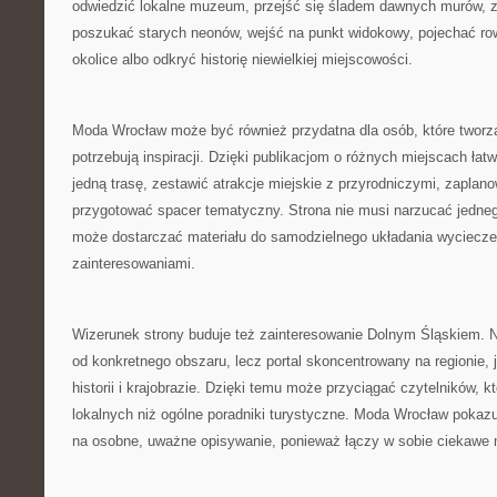
odwiedzić lokalne muzeum, przejść się śladem dawnych murów, 
poszukać starych neonów, wejść na punkt widokowy, pojechać ro
okolice albo odkryć historię niewielkiej miejscowości.
Moda Wrocław może być również przydatna dla osób, które tworzą
potrzebują inspiracji. Dzięki publikacjom o różnych miejscach łat
jedną trasę, zestawić atrakcje miejskie z przyrodniczymi, zaplan
przygotować spacer tematyczny. Strona nie musi narzucać jedne
może dostarczać materiału do samodzielnego układania wyciecze
zainteresowaniami.
Wizerunek strony buduje też zainteresowanie Dolnym Śląskiem. N
od konkretnego obszaru, lecz portal skoncentrowany na regionie, 
historii i krajobrazie. Dzięki temu może przyciągać czytelników, kt
lokalnych niż ogólne poradniki turystyczne. Moda Wrocław pokazu
na osobne, uważne opisywanie, ponieważ łączy w sobie ciekawe 