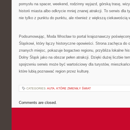
pomysłu na spacer, weekend, rodzinny wyjazd, górską trasę, wi
historii miasta albo odkrycie mniej znanej atrakcji. To serwis dla
nie tylko z punktu do punktu, ale również z większą ciekawością w
Podsumowując, Moda Wrocław to portal krajoznawczy poświęcon
Śląskowi, który łączy historyczne opowieści. Strona zachęca do 
znanych miejsc, pokazuje bogactwo regionu, przybliża lokalne his
Dolny Śląsk jako na obszar pełen atrakcji. Dzięki dużej liczbie t
spojrzeniu serwis może być wartościowy dla turystów, mieszkańc
które lubią poznawać region przez kulturę.
CATEGORIES:
AUTA, KTÓRE ZMIENIŁY ŚWIAT
Comments are closed.