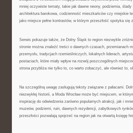
mniej oczywiste tematy, takie jak dawne neony, podziemia, ślady
architektura barokowa, codzienność mieszkańców czy miejskie leg
jako miejsce pełne kontrastów, w którym przeszłość spotyka się 
Serwis pokazuje także, że Dolny Śląsk to region niezwykle zróżn
stronie można znaleźć treści o dawnych czasach, przemianach mia
przemysłu, tradycjach rzemieślniczych, lokalnych liderach, artys
postaciach, które miały wpływ na rozwój poszczególnych miejsco
strona przybliża nie tylko to, co warto zobaczyć, ale również to, s
Na szczególną uwagę zasługują teksty związane z pałacami. Doln
niezwykłej historii, a Moda Wrocław może być miejscem, w którym
inspirację do odwiedzenia zarówno popularnych atrakcji, jak i mni
muzeów, podziemi, ruin, dawnych rezydencji, zabytkowych rynkó
przeszłości pozwalają spojrzeć na region jak na otwartą księgę hist