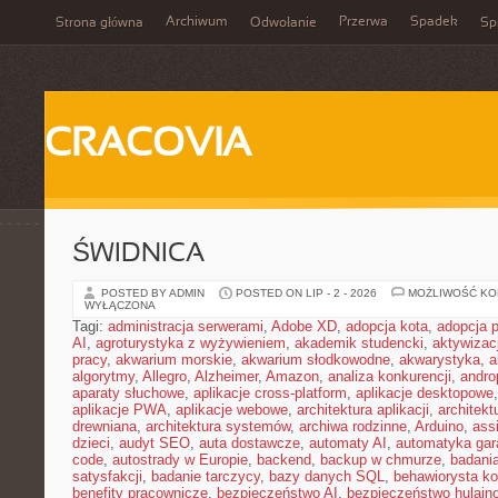
Archiwum
Przerwa
Spadek
Strona główna
Odwołanie
Spi
CRACOVIA
ŚWIDNICA
POSTED BY ADMIN
POSTED ON LIP - 2 - 2026
MOŻLIWOŚĆ K
WYŁĄCZONA
Tagi:
administracja serwerami
,
Adobe XD
,
adopcja kota
,
adopcja 
AI
,
agroturystyka z wyżywieniem
,
akademik studencki
,
aktywizac
pracy
,
akwarium morskie
,
akwarium słodkowodne
,
akwarystyka
,
a
algorytmy
,
Allegro
,
Alzheimer
,
Amazon
,
analiza konkurencji
,
andro
aparaty słuchowe
,
aplikacje cross-platform
,
aplikacje desktopowe
aplikacje PWA
,
aplikacje webowe
,
architektura aplikacji
,
architekt
drewniana
,
architektura systemów
,
archiwa rodzinne
,
Arduino
,
ass
dzieci
,
audyt SEO
,
auta dostawcze
,
automaty AI
,
automatyka ga
code
,
autostrady w Europie
,
backend
,
backup w chmurze
,
badania
satysfakcji
,
badanie tarczycy
,
bazy danych SQL
,
behawiorysta k
benefity pracownicze
,
bezpieczeństwo AI
,
bezpieczeństwo hulajno