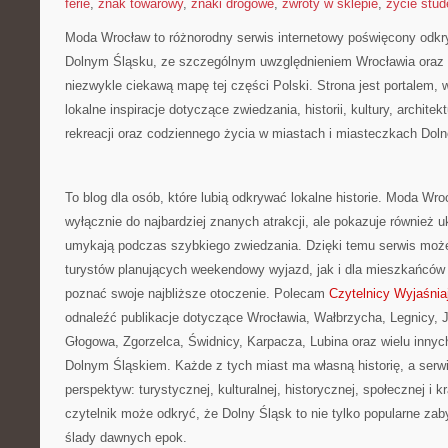
ferie
,
znak towarowy
,
znaki drogowe
,
zwroty w sklepie
,
życie stud
Moda Wrocław to różnorodny serwis internetowy poświęcony odkr
Dolnym Śląsku, ze szczególnym uwzględnieniem Wrocławia oraz r
niezwykle ciekawą mapę tej części Polski. Strona jest portalem,
lokalne inspiracje dotyczące zwiedzania, historii, kultury, architek
rekreacji oraz codziennego życia w miastach i miasteczkach Dol
To blog dla osób, które lubią odkrywać lokalne historie. Moda Wro
wyłącznie do najbardziej znanych atrakcji, ale pokazuje również uk
umykają podczas szybkiego zwiedzania. Dzięki temu serwis może
turystów planujących weekendowy wyjazd, jak i dla mieszkańców r
poznać swoje najbliższe otoczenie. Polecam
Czytelnicy Wyjaśnia
odnaleźć publikacje dotyczące Wrocławia, Wałbrzycha, Legnicy, J
Głogowa, Zgorzelca, Świdnicy, Karpacza, Lubina oraz wielu inny
Dolnym Śląskiem. Każde z tych miast ma własną historię, a serwi
perspektyw: turystycznej, kulturalnej, historycznej, społecznej i 
czytelnik może odkryć, że Dolny Śląsk to nie tylko popularne zaby
ślady dawnych epok.