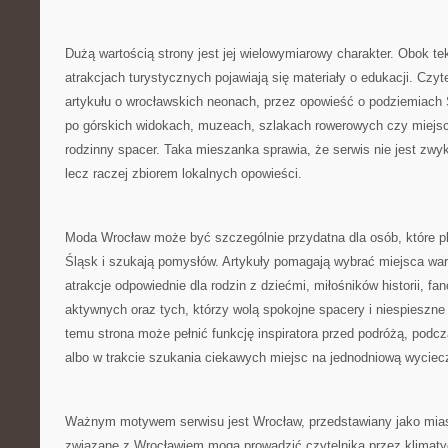
Dużą wartością strony jest jej wielowymiarowy charakter. Obok te
atrakcjach turystycznych pojawiają się materiały o edukacji. Czyt
artykułu o wrocławskich neonach, przez opowieść o podziemiach 
po górskich widokach, muzeach, szlakach rowerowych czy miejs
rodzinny spacer. Taka mieszanka sprawia, że serwis nie jest zwyk
lecz raczej zbiorem lokalnych opowieści.
Moda Wrocław może być szczególnie przydatna dla osób, które pl
Śląsk i szukają pomysłów. Artykuły pomagają wybrać miejsca war
atrakcje odpowiednie dla rodzin z dziećmi, miłośników historii, fan
aktywnych oraz tych, którzy wolą spokojne spacery i niespieszne
temu strona może pełnić funkcję inspiratora przed podróżą, pod
albo w trakcie szukania ciekawych miejsc na jednodniową wyciec
Ważnym motywem serwisu jest Wrocław, przedstawiany jako miasto
związane z Wrocławiem mogą prowadzić czytelnika przez klimatyc