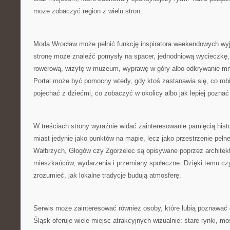
może zobaczyć region z wielu stron.
Moda Wrocław może pełnić funkcję inspiratora weekendowych wy
stronę może znaleźć pomysły na spacer, jednodniową wycieczkę,
rowerową, wizytę w muzeum, wyprawę w góry albo odkrywanie mn
Portal może być pomocny wtedy, gdy ktoś zastanawia się, co robi
pojechać z dziećmi, co zobaczyć w okolicy albo jak lepiej poznać
W treściach strony wyraźnie widać zainteresowanie pamięcią histo
miast jedynie jako punktów na mapie, lecz jako przestrzenie pełn
Wałbrzych, Głogów czy Zgorzelec są opisywane poprzez architektur
mieszkańców, wydarzenia i przemiany społeczne. Dzięki temu czy
zrozumieć, jak lokalne tradycje budują atmosferę.
Serwis może zainteresować również osoby, które lubią poznawać d
Śląsk oferuje wiele miejsc atrakcyjnych wizualnie: stare rynki, m