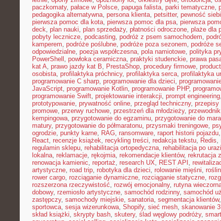
paczkomaty
,
pałace w Polsce
,
papuga falista
,
parki tematyczne
,
pedagogika alternatywna
,
persona klienta
,
petsitter
,
pewność sieb
pierwsza pomoc dla kota
,
pierwsza pomoc dla psa
,
pierwsza pom
deck
,
plan nauki
,
plan sprzedaży
,
płatności odroczone
,
plaże dla 
pobyty lecznicze
,
podcasting
,
podróż z psem samochodem
,
podr
kamperem
,
podróże poślubne
,
podróże poza sezonem
,
podróże se
odpowiedzialne
,
poezja współczesna
,
pola namiotowe
,
polityka p
PowerShell
,
powłoka ceramiczna
,
praktyki studenckie
,
prawa pas
kat A
,
prawo jazdy kat B
,
PrestaShop
,
procedury firmowe
,
product
osobista
,
profilaktyka próchnicy
,
profilaktyka serca
,
profilaktyka 
programowanie C sharp
,
programowanie dla dzieci
,
programowani
JavaScript
,
programowanie Kotlin
,
programowanie PHP
,
programo
programowanie Swift
,
projektowanie interakcji
,
prompt engineering
prototypowanie
,
prywatność online
,
przegląd techniczny
,
przepisy
promowe
,
przerwy ruchowe
,
przestrzeń dla młodzieży
,
przewodnik
kempingowa
,
przygotowanie do egzaminu
,
przygotowanie do mara
matury
,
przygotowanie do półmaratonu
,
przysmaki treningowe
,
ps
ogrodzie
,
punkty karne
,
RAG
,
ransomware
,
raport historii pojazdu
React
,
recenzje książek
,
recykling treści
,
redakcja tekstu
,
Redis
,
regulamin sklepu
,
rehabilitacja ortopedyczna
,
rehabilitacja po uraz
lokalna
,
reklamacje
,
rękojmia
,
rekomendacje klientów
,
rekrutacja 
renowacja kamienic
,
reportaż
,
research UX
,
REST API
,
rewitaliza
artystyczne
,
road trip
,
robotyka dla dzieci
,
rolowanie mięśni
,
rośli
rower cargo
,
rozciąganie dynamiczne
,
rozciąganie statyczne
,
roz
rozszerzona rzeczywistość
,
rozwój emocjonalny
,
rutyna wieczorn
dobowy
,
rzemiosło artystyczne
,
samochód rodzinny
,
samochód u
zastępczy
,
samochody miejskie
,
sanatoria
,
segmentacja klientów
sportowca
,
sesja wizerunkowa
,
Shopify
,
sieć mesh
,
skanowanie 
skład książki
,
skrypty bash
,
skutery
,
ślad węglowy podróży
,
smar