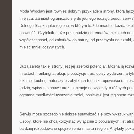
Moda Wrocław jest również dobrym przykładem strony, która łącz
miejscu. Zamiast ograniczać się do jednego rodzaju treści, serwis
Dolnego Śląska jako regionu, w którym każde miasto i każda oko
opowieść. Czytelnik może przechodzić od tematów miejskich do gó
współczesności, od zabytków do natury, od przemysłu do sztuki, 
miejsc mniej oczywistych.
Dużą zaletą takiej strony jest jej szeroki potencjał. Można ją rozw
miastach, rankingi atrakcji, propozycje tras, opisy wydarzeń, arty
lokalnej kuchni, materiały o zabytkach techniki, opowieści o mies
rodzin, wpisy sezonowe oraz inspiracje na wyjazdy o różnych por
ogromne możliwości tworzenia treści, ponieważ jest regionem ró
Serwis może szczególnie dobrze sprawdzać się przy wyszukiwaniu
Osoby, które nie chcą korzystać wyłącznie z popularnych list atra
bardziej rozbudowane spojrzenie na miasta i region. Artykuły pok