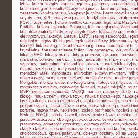
letnie
,
kombi
,
komiks
,
komunikacja bez przemocy
,
koncentracja
,
konsole do gier
,
konsultacja psychologiczna
,
konteneryzacja
,
kon
zapasowe
,
korekta tekstu
,
korepetycje online
,
koszt pozyskania k
artystyczne
,
KPI
,
kreatywne pisanie
,
kredyt obrotowy
,
królik mini
KSeF
,
Kubernetes
,
kultura feedbacku
,
kultura regionalna Mazows
Podhala
,
kultura regionalna Pomorza
,
kultura regionalna Wielkopol
kurs doskonalenia jazdy
,
kury przydomowe
,
ładowanie auta w do
elektrycznych
,
laktacja
,
Laravel
,
LARP
,
leasing samochodu
,
legen
regionalne
,
legowisko dla psa
,
lejek sprzedażowy
,
lęk separacyjn
licencje
,
link building
,
LinkedIn marketing
,
Linux
,
literatura faktu
,
l
kryminalna
,
literatura science fiction
,
live commerce
,
lojalność kli
lokalne SEO
,
lokalny biznes
,
loty czarterowe
,
low-code
,
lutowanie
malarstwo polskie
,
mandat
,
manga
,
mapa offline
,
mapy myśli
,
mar
szeptany
,
marketplace
,
marszobiegi
,
marża
,
masaż relaksacyjny
matura rozszerzona
,
maty węchowe
,
mecenat kultury
,
mechanik 
menedżer haseł
,
menopauza
,
mikrobiom jelitowy
,
mikrofony
,
mikr
mikroserwisy
,
mniej znane miejsca
,
mobilność ciała
,
modele języ
MongoDB
,
montaż wideo
,
morfologia krwi
,
motocykle miejskie
,
mo
motoryzacja miejska
,
motywacja do nauki
,
murale miejskie
,
muzea
MVP
,
myjnia samochodowa
,
MySQL
,
naming
,
narzędzia SaaS
,
na
biologii
,
nauka chemii
,
nauka fizyki
,
nauka francuskiego
,
nauka ge
hiszpańskiego
,
nauka matematyki
,
nauka niemieckiego
,
nauka po
programowania
,
nauka przez zabawę
,
nauka włoskiego
,
nawodnie
poranne
,
nazwa firmy
,
newsletter
,
noclegi pet friendly
,
noclegi z ja
Node.js
,
NoSQL
,
notatki Cornell
,
obozy młodzieżowe
,
obróbka zd
przeciwkleszczowa
,
obsługa posprzedażowa
,
ochrona marki
,
ochr
przeponowy
,
odporność organizmu
,
odprawa online
,
odzyskiwanie
okładka książki
,
onboarding pracownika
,
opieka nad kotem
,
opiek
okołoporodowa
,
opieka paliatywna
,
opiekun rodzinny
,
opinie Googl
letnie
,
opony zimowe
,
opóźniony lot
,
orkiestry dęte
,
ortodoncja
,
oś