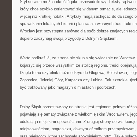
Styl serwisu można określić jako przewodnikowy. Teksty są tworz
który chce szybko zorientować się w danym temacie, ale jednoc
więcej niż krótkiej notatki. Artykuły mogą zachęcać do dalszego 
sprawdzania lokalnych historii i planowania własnych tras. Taki c
Wrocław jest przystępna zarówno dla osób dobrze znających region,
dopiero zaczynają swoją przygodę z Dolnym Śląskiem.
Warto podkreślić, że strona nie skupia się wyłącznie na Wrocła
kojarzyć się przede wszystkim ze stolicą regionu, treści obejmuj
Dzięki temu czytelnik może odkryć do Głogowa, Bolesławca, Legn
Zgorzelca, Jeleniej Góry, Karpacza czy Lubina. Tak szerokie ujęc
być traktowany jako magazyn o miastach i podróżach.
Dolny Śląsk przedstawiony na stronie jest regionem pełnym różnor
pojawiają się tematy związane z wielkomiejskim Wrocławiem, jego 
edukacją i miejskimi opowieściami. Z drugiej strony serwis kier
miejscowościom, pograniczu, dawnym ośrodkom przemysłowym
oraz miejscom, które zachowały spokojniejszy rytm. Takie połącze