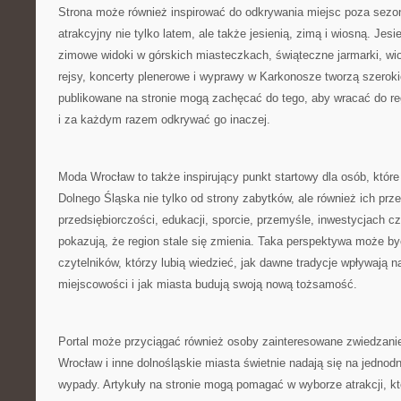
Strona może również inspirować do odkrywania miejsc poza sezo
atrakcyjny nie tylko latem, ale także jesienią, zimą i wiosną. Jes
zimowe widoki w górskich miasteczkach, świąteczne jarmarki, wio
rejsy, koncerty plenerowe i wyprawy w Karkonosze tworzą szerokie 
publikowane na stronie mogą zachęcać do tego, aby wracać do re
i za każdym razem odkrywać go inaczej.
Moda Wrocław to także inspirujący punkt startowy dla osób, które
Dolnego Śląska nie tylko od strony zabytków, ale również ich prz
przedsiębiorczości, edukacji, sporcie, przemyśle, inwestycjach 
pokazują, że region stale się zmienia. Taka perspektywa może być
czytelników, którzy lubią wiedzieć, jak dawne tradycje wpływają 
miejscowości i jak miasta budują swoją nową tożsamość.
Portal może przyciągać również osoby zainteresowane zwiedzanie
Wrocław i inne dolnośląskie miasta świetnie nadają się na jedno
wypady. Artykuły na stronie mogą pomagać w wyborze atrakcji, k