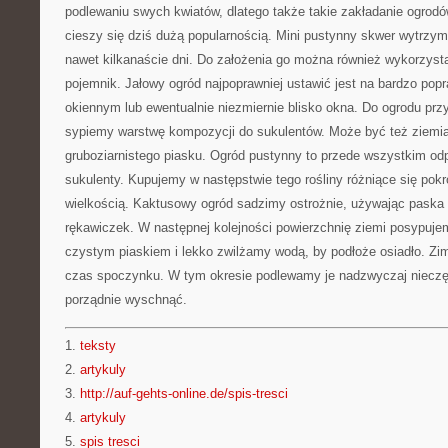
podlewaniu swych kwiatów, dlatego także takie zakładanie ogrodów
cieszy się dziś dużą popularnością. Mini pustynny skwer wytrzy
nawet kilkanaście dni. Do założenia go można również wykorzyst
pojemnik. Jałowy ogród najpoprawniej ustawić jest na bardzo pop
okiennym lub ewentualnie niezmiernie blisko okna. Do ogrodu pr
sypiemy warstwę kompozycji do sukulentów. Może być też ziemi
gruboziarnistego piasku. Ogród pustynny to przede wszystkim od
sukulenty. Kupujemy w następstwie tego rośliny różniące się pok
wielkością. Kaktusowy ogród sadzimy ostrożnie, używając paska 
rękawiczek. W następnej kolejności powierzchnię ziemi posypuj
czystym piaskiem i lekko zwilżamy wodą, by podłoże osiadło. Z
czas spoczynku. W tym okresie podlewamy je nadzwyczaj nieczęs
porządnie wyschnąć.
1.
teksty
2.
artykuly
3.
http://auf-gehts-online.de/spis-tresci
4.
artykuly
5.
spis tresci