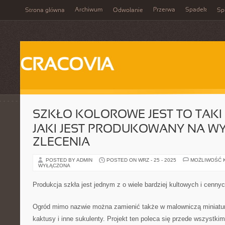
Archiwum
Przerwa
Spadek
Strona główna
Odwołanie
Spi
CRACOVIA
SZKŁO KOLOROWE JEST TO TAKI
JAKI JEST PRODUKOWANY NA W
ZLECENIA
POSTED BY ADMIN
POSTED ON WRZ - 25 - 2025
MOŻLIWOŚĆ 
WYŁĄCZONA
Produkcja szkła jest jednym z o wiele bardziej kultowych i cenny
Ogród mimo nazwie można zamienić także w malowniczą miniatur
kaktusy i inne sukulenty. Projekt ten poleca się przede wszystki