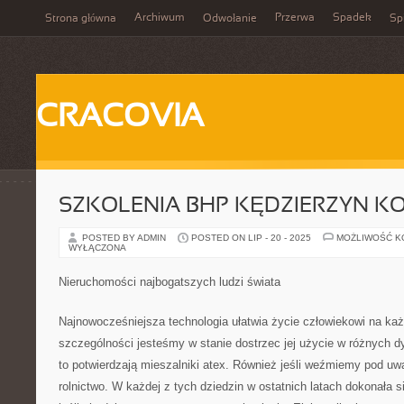
Archiwum
Przerwa
Spadek
Strona główna
Odwołanie
Spi
CRACOVIA
SZKOLENIA BHP KĘDZIERZYN K
POSTED BY ADMIN
POSTED ON LIP - 20 - 2025
MOŻLIWOŚĆ 
WYŁĄCZONA
Nieruchomości najbogatszych ludzi świata
Najnowocześniejsza technologia ułatwia życie człowiekowi na ka
szczególności jesteśmy w stanie dostrzec jej użycie w różnych dy
to potwierdzają mieszalniki atex. Również jeśli weźmiemy pod uw
rolnictwo. W każdej z tych dziedzin w ostatnich latach dokonała s