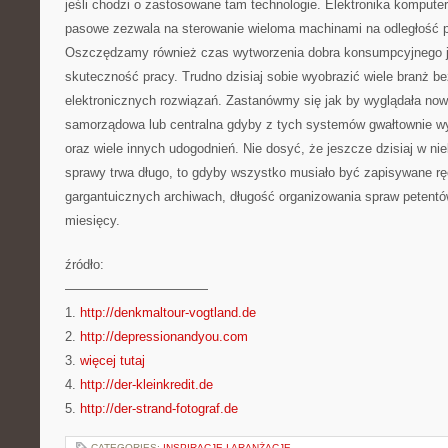
jeśli chodzi o zastosowane tam technologie. Elektronika kompute
pasowe zezwala na sterowanie wieloma machinami na odległość p
Oszczędzamy również czas wytworzenia dobra konsumpcyjnego 
skuteczność pracy. Trudno dzisiaj sobie wyobrazić wiele branż b
elektronicznych rozwiązań. Zastanówmy się jak by wyglądała no
samorządowa lub centralna gdyby z tych systemów gwałtownie w
oraz wiele innych udogodnień. Nie dosyć, że jeszcze dzisiaj w nie
sprawy trwa długo, to gdyby wszystko musiało być zapisywane rę
gargantuicznych archiwach, długość organizowania spraw petentó
miesięcy.
źródło:
———————————
1.
http://denkmaltour-vogtland.de
2.
http://depressionandyou.com
3.
więcej tutaj
4.
http://der-kleinkredit.de
5.
http://der-strand-fotograf.de
CATEGORIES:
INSPIRACJE I ARANŻACJE